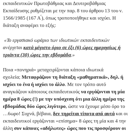
εκπαιδευτικών Πρωτοβάθμιας και Δευτεροβάθμιας
Εκπαίδευσης ρυθμίζεται με την παρ. 8 του άρθρου 13 του ν.
1566/1985 (167 Α ́), όπως τροποποιήθηκε και ισχύει. Η
διάταξη αναφέρει το εξής:
«Το εργασιακό ωράριο των ιδιωτικών εκπαιδευτικών
ανέρχεται
κατά μέγιστο όριο σε έξι (6) ώρες ημερησίως ή
τριάντα (30) ώρες την εβδομάδα
.»
Ποια «πονηριά» μεταχειρίζονται κάποια ιδιωτικά
σχολεία;
Μεταφράζουν τη διάταξη «μαθηματικά», δηλ. ή
ισχύει το ένα ή ισχύει το άλλο
. Με τον τρόπο αυτό
αναγκάζουν κάποιους εκπαιδευτικούς
να εργάζονται τη μία
ημέρα 8 ώρες (!) με την υπόσχεση ότι μια άλλη ημέρα της
εβδομάδας δύο ώρες λιγότερο
, ώστε να έχουμε μέσο όρο το
…6ωρο! Συχνά, βέβαια,
δεν τηρείται τίποτα από αυτά
και οι
εκπαιδευτικοί εργάζονται «επίσημα» 8 ώρες τη μία και 4 την
άλλη
συν κάποιες «αδήλωτες»
ώρες που τις προσφέρουν οι