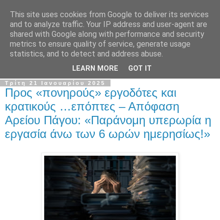
This site uses cookies from Google to deliver its services
Σ.Ι.Ε.Λ.Β.Ε.
and to analyze traffic. Your IP address and user-agent are
shared with Google along with performance and security
metrics to ensure quality of service, generate usage
Ο επίσημος ιστότοπος του Συλλόγου Ιδιωτικών
statistics, and to detect and address abuse.
Εκπαιδευτικών Λειτουργών Βόρειας Ελλάδας
LEARN MORE
GOT IT
Τρίτη 21 Ιανουαρίου 2025
Προς «πονηρούς» εργοδότες και
κρατικούς …επόπτες – Απόφαση
Αρείου Πάγου: «Παράνομη υπερωρία η
εργασία άνω των 6 ωρών ημερησίως!»