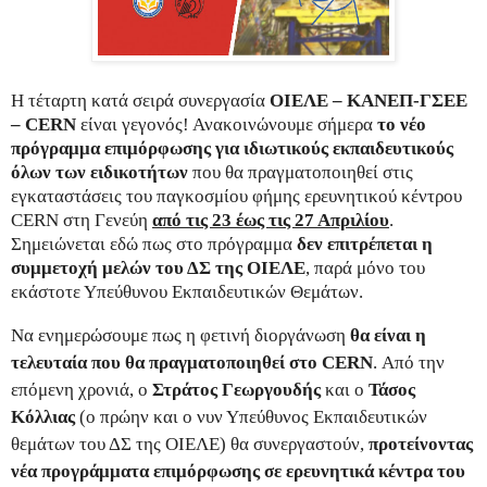
Η τέταρτη κατά σειρά συνεργασία
ΟΙΕΛΕ – ΚΑΝΕΠ-ΓΣΕΕ
–
CERN
είναι γεγονός! Ανακοινώνουμε σήμερα
το νέο
πρόγραμμα επιμόρφωσης για ιδιωτικούς εκπαιδευτικούς
όλων των ειδικοτήτων
που θα πραγματοποιηθεί στις
εγκαταστάσεις του παγκοσμίου φήμης ερευνητικού κέντρου
CERN στη Γενεύη
από τις 23 έως τις 27 Απριλίου
.
Σημειώνεται εδώ πως στο πρόγραμμα
δεν επιτρέπεται η
συμμετοχή μελών του ΔΣ της ΟΙΕΛΕ
, παρά μόνο του
εκάστοτε Υπεύθυνου Εκπαιδευτικών Θεμάτων.
Να ενημερώσουμε πως η φετινή διοργάνωση
θα είναι η
τελευταία που θα πραγματοποιηθεί στο
CERN
. Από την
επόμενη χρονιά, ο
Στράτος Γεωργουδής
και ο
Τάσος
Κόλλιας
(ο πρώην και ο νυν Υπεύθυνος Εκπαιδευτικών
θεμάτων του ΔΣ της ΟΙΕΛΕ) θα συνεργαστούν,
προτείνοντας
νέα προγράμματα επιμόρφωσης σε ερευνητικά κέντρα του