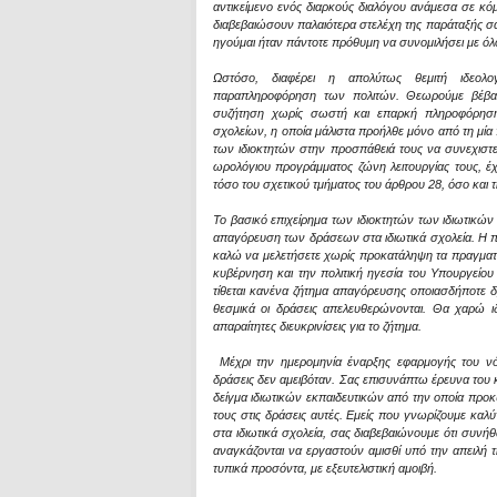
αντικείμενο ενός διαρκούς διαλόγου ανάμεσα σε κό
διαβεβαιώσουν παλαιότερα στελέχη της παράταξής σ
ηγούμαι ήταν πάντοτε πρόθυμη να συνομιλήσει με όλο
Ωστόσο, διαφέρει η απολύτως θεμιτή ιδεολογ
παραπληροφόρηση των πολιτών. Θεωρούμε βέβαιο
συζήτηση χωρίς σωστή και επαρκή πληροφόρηση γ
σχολείων, η οποία μάλιστα προήλθε μόνο από τη μί
των ιδιοκτητών στην προσπάθειά τους να συνεχιστε
ωρολόγιου προγράμματος ζώνη λειτουργίας τους, έ
τόσο του σχετικού τμήματος του άρθρου 28, όσο και τη
Το βασικό επιχείρημα των ιδιοκτητών των ιδιωτικών 
απαγόρευση των δράσεων στα ιδιωτικά σχολεία. Η πρ
καλώ να μελετήσετε χωρίς προκατάληψη τα πραγματι
κυβέρνηση και την πολιτική ηγεσία του Υπουργείου 
τίθεται κανένα ζήτημα απαγόρευσης οποιασδήποτε δ
θεσμικά οι δράσεις απελευθερώνονται. Θα χαρώ ι
απαραίτητες διευκρινίσεις για το ζήτημα.
Μέχρι την ημερομηνία έναρξης εφαρμογής του νόμ
δράσεις δεν αμειβόταν. Σας επισυνάπτω έρευνα του κ
δείγμα ιδιωτικών εκπαιδευτικών από την οποία προκ
τους στις δράσεις αυτές. Εμείς που γνωρίζουμε καλ
στα ιδιωτικά σχολεία, σας διαβεβαιώνουμε ότι συνήθ
αναγκάζονται να εργαστούν αμισθί υπό την απειλή 
τυπικά προσόντα, με εξευτελιστική αμοιβή.