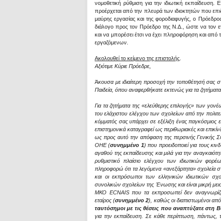
νομοθετική ρύθμιση για την ιδιωτική εκπαίδευση.
προέρχεται από την πλευρά των ιδιοκτητών που επιδ
μαύρης εργασίας και της φοροδιαφυγής, ο Πρόεδρ
διάλογο προς τον Πρόεδρο της Ν.Δ., ώστε να τον ε
και να μπορέσει έτσι να έχει πληροφόρηση και από 
εργαζόμενων.
Ακολουθεί το κείμενο της επιστολής
.
Αξιότιμε Κύριε Πρόεδρε,
Άκουσα με ιδιαίτερη προσοχή την τοποθέτησή σας σ
Παιδεία, όπου αναφερθήκατε εκτενώς για τα ζητήματα
Για τα ζητήματα της «ελεύθερης επιλογής» των γονέ
του ελάχιστου ελέγχου των σχολείων από την πολιτε
κόμματός σας υπάρχει σε εξέλιξη ένας παγκόσμιος ε
επιστημονικά καταγραφεί ως περιθωριακές και επικίν
ως προς αυτό την απόφαση της περσινής Γενικής 
ΟΗΕ (
συνημμένο 1
) που προειδοποιεί για τους κι
αγαθού της εκπαίδευσης και μιλά για την αναγκαιό
ρυθμιστικό πλαίσιο ελέγχου των ιδιωτικών φορέ
πληροφορώ ότι τα λεγόμενα «ανεξάρτητα» σχολεία σ
και οι εκπρόσωποι των ελληνικών ιδιωτικών σχ
συνολικών σχολείων της Ένωσης και είναι μικρή μει
ΜΚΟ ECNAIS που τα εκπροσωπεί δεν αναγνωρίζε
εταίρος (
συνημμένο 2
), καθώς οι διαπιστωμένοι από
ταυτόσημοι με τις θέσεις που αναπτύξατε στη 
για την εκπαίδευση. Σε κάθε περίπτωση, πάντως, τ