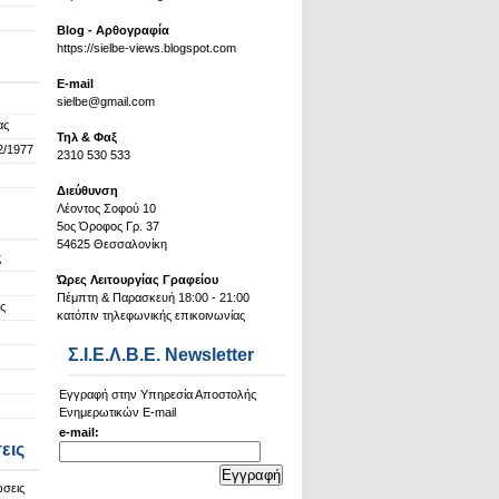
Blog - Αρθογραφία
https://sielbe-views.blogspot.com
Ε-mail
sielbe@gmail.com
ας
Τηλ & Φαξ
2/1977
2310 530 533
Διεύθυνση
Λέοντος Σοφού 10
5ος Όροφος Γρ. 37
54625 Θεσσαλονίκη
ς
Ώρες Λειτουργίας Γραφείου
Πέμπτη & Παρασκευή 18:00 - 21:00
ς
κατόπιν τηλεφωνικής επικοινωνίας
Σ.Ι.Ε.Λ.Β.Ε. Newsletter
Εγγραφή στην Υπηρεσία Αποστολής
Ενημερωτικών E-mail
e-mail:
εις
ώσεις