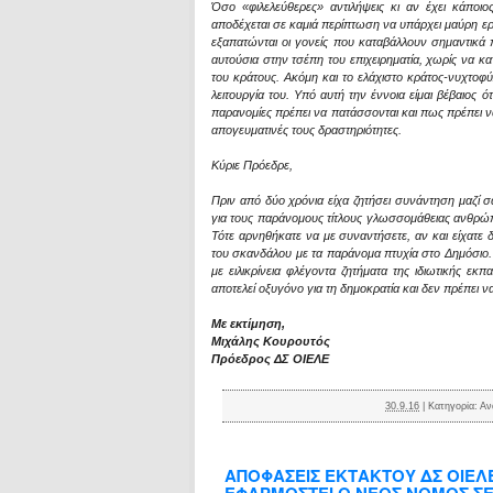
Όσο «φιλελεύθερες» αντιλήψεις κι αν έχει κάποιο
αποδέχεται σε καμιά περίπτωση να υπάρχει μαύρη ε
εξαπατώνται οι γονείς που καταβάλλουν σημαντικά
αυτούσια στην τσέπη του επιχειρηματία, χωρίς να κα
του κράτους. Ακόμη και το ελάχιστο κράτος-νυχτοφ
λειτουργία του. Υπό αυτή την έννοια είμαι βέβαιος 
παρανομίες πρέπει να πατάσσονται και πως πρέπει ν
απογευματινές τους δραστηριότητες.
Κύριε Πρόεδρε,
Πριν από δύο χρόνια είχα ζητήσει συνάντηση μαζί 
για τους παράνομους τίτλους γλωσσομάθειας ανθρώπ
Τότε αρνηθήκατε να με συναντήσετε, αν και είχατε
του σκανδάλου με τα παράνομα πτυχία στο Δημόσιο.
με ειλικρίνεια φλέγοντα ζητήματα της ιδιωτικής ε
αποτελεί οξυγόνο για τη δημοκρατία και δεν πρέπει ν
Με εκτίμηση,
Μιχάλης Κουρουτός
Πρόεδρος ΔΣ ΟΙΕΛΕ
30.9.16
|
Κατηγορία:
Αν
ΑΠΟΦΑΣΕΙΣ ΕΚΤΑΚΤΟΥ ΔΣ ΟΙΕΛ