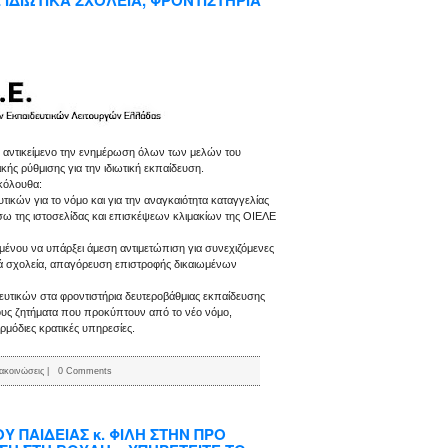
ΙΔΙΩΤΙΚΑ ΣΧΟΛΕΙΑ, ΦΡΟΝΤΙΣΤΗΡΙΑ
 αντικείμενο την ενημέρωση όλων των μελών του
κής ρύθμισης για την ιδιωτική εκπαίδευση.
κόλουθα:
τικών για το νόμο και για την αναγκαιότητα καταγγελίας
ω της ιστοσελίδας και επισκέψεων κλιμακίων της ΟΙΕΛΕ
ιμένου να υπάρξει άμεση αντιμετώπιση για συνεχιζόμενες
ικά σχολεία, απαγόρευση επιστροφής δικαιωμένων
ευτικών στα φροντιστήρια δευτεροβάθμιας εκπαίδευσης
 τους ζητήματα που προκύπτουν από το νέο νόμο,
ρμόδιες κρατικές υπηρεσίες.
ακοινώσεις
|
0 Comments
 ΠΑΙΔΕΙΑΣ κ. ΦΙΛΗ ΣΤΗΝ ΠΡΟ