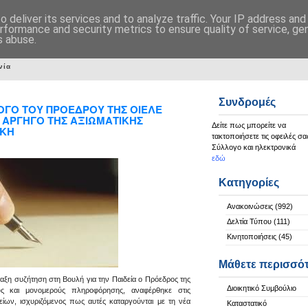
 deliver its services and to analyze traffic. Your IP address an
rformance and security metrics to ensure quality of service, g
s abuse.
νία
Συνδρομές
ΟΓΟ ΤΟΥ ΠΡΟΕΔΡΟΥ ΤΗΣ ΟΙΕΛΕ
Ι ΑΡΓΗΓΟ ΤΗΣ ΑΞΙΩΜΑΤΙΚΗΣ
Δείτε πως μπορείτε να
ΑΚΗ
τακτοποιήσετε τις οφειλές σα
Σύλλογο και ηλεκτρονικά
εδώ
Κατηγορίες
Ανακοινώσεις
(992)
Δελτία Τύπου
(111)
Κινητοποιήσεις
(45)
Μάθετε περισσό
ταξη συζήτηση στη Βουλή για την Παιδεία ο Πρόεδρος της
Διοικητικό Συμβούλιο
ύς και μονομερούς πληροφόρησης, αναφέρθηκε στις
είων, ισχυριζόμενος πως αυτές καταργούνται με τη νέα
Καταστατικό