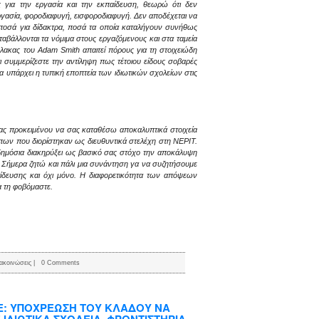
ς για την εργασία και την εκπαίδευση, θεωρώ ότι δεν
ργασία, φοροδιαφυγή, εισφοροδιαφυγή. Δεν αποδέχεται να
 ποσά για δίδακτρα, ποσά τα οποία καταλήγουν συνήθως
ταβάλλονται τα νόμιμα στους εργαζόμενους και στα ταμεία
ύλακας του Adam Smith απαιτεί πόρους για τη στοιχειώδη
ότι συμμερίζεστε την αντίληψη πως τέτοιου είδους σοβαρές
α υπάρχει η τυπική εποπτεία των ιδιωτικών σχολείων στις
σας προκειμένου να σας καταθέσω αποκαλυπτικά στοιχεία
ων που διορίστηκαν ως διευθυντικά στελέχη στη ΝΕΡΙΤ.
 δημόσια διακηρύξει ως βασικό σας στόχο την αποκάλυψη
 Σήμερα ζητώ και πάλι μια συνάντηση γα να συζητήσουμε
κπαίδευσης και όχι μόνο. Η διαφορετικότητα των απόψεων
α τη φοβόμαστε.
ακοινώσεις
|
0 Comments
Ε: ΥΠΟΧΡΕΩΣΗ ΤΟΥ ΚΛΑΔΟΥ ΝΑ