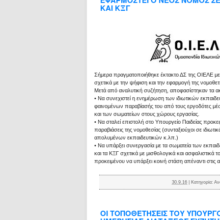
ΕΦΑΡΜΟΣΤΕΙ Ο ΝΕΟΣ ΝΟΜΟΣ ΣΕ 
ΚΑΙ ΚΞΓ
Σήμερα πραγματοποιήθηκε έκτακτο ΔΣ της ΟΙΕΛΕ με
σχετικά με την ψήφιση και την εφαρμογή της νομοθετι
Μετά από αναλυτική συζήτηση, αποφασίστηκαν τα α
• Να συνεχιστεί η ενημέρωση των ιδιωτικών εκπαιδευ
φαινομένων παραβίασής του από τους εργοδότες μέσ
και των σωματείων στους χώρους εργασίας.
• Να σταλεί επιστολή στο Υπουργείο Παιδείας προκε
παραβιάσεις της νομοθεσίας (συνταξιούχοι σε ιδιωτ
απολυμένων εκπαιδευτικών κ.λπ.)
• Να υπάρξει συνεργασία με τα σωματεία των εκπαιδ
και τα ΚΞΓ σχετικά με μισθολογικά και ασφαλιστικά
προκειμένου να υπάρξει κοινή στάση απέναντι στις α
30.9.16
|
Κατηγορία:
Αν
ΟΙ ΤΟΠΟΘΕΤΗΣΕΙΣ ΤΟΥ ΥΠΟΥΡΓΟΥ