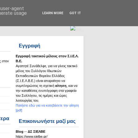
Σ.Ι.Ε.Λ.Β.Ε.
d user-agent
enerate usage
LEARN MORE
GOT IT
Εγγραφή
Εγγραφή τακτικού μέλους στον Σ.Ι.Ε.Λ.
ς στον
Β.Ε.
Αγαπητέ Συνάδελφε, για να γίνεις τακτικό
μέλος του Συλλόγου Ιδιωτικών
Εκπαιδευτικών Βορείου Ελλάδος
(Σ.Ι.Ε.Λ.Β.Ε.) είναι απαραίτητο να
συμπληρώσεις τη σχετική
αίτηση
, και να
την καταθέσεις ενυπόγραφη στα γραφεία
του Συλλόγου, τις ημέρες και ώρες
λειτουργίας του.
Πατήστε εδώ για να κατεβάσετε την αίτηση
[pdf]
τερα
Επικοινωνήστε μαζί μας
Βlog
--
ΔΣ ΣΙΕΛΒΕ
https://www.sielbe.gr/