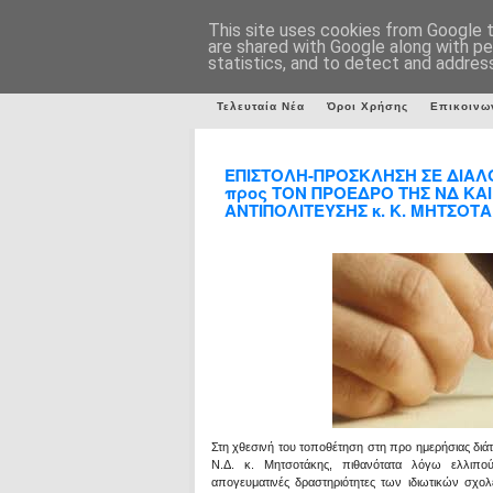
This site uses cookies from Google to
are shared with Google along with pe
statistics, and to detect and addres
Τελευταία Νέα
Όροι Χρήσης
Επικοινω
ΕΠΙΣΤΟΛΗ-ΠΡΟΣΚΛΗΣΗ ΣΕ ΔΙΑΛ
προς ΤΟΝ ΠΡΟΕΔΡΟ ΤΗΣ ΝΔ ΚΑ
ΑΝΤΙΠΟΛΙΤΕΥΣΗΣ κ. Κ. ΜΗΤΣΟΤ
Στη χθεσινή του τοποθέτηση στη προ ημερήσιας διά
Ν.Δ. κ. Μητσοτάκης, πιθανότατα λόγω ελλιπο
απογευματινές δραστηριότητες των ιδιωτικών σχολ