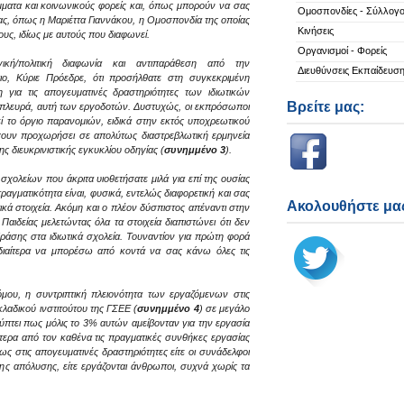
μματα και κοινωνικούς φορείς και, όπως μπορούν να σας
Ομοσπονδίες - Σύλλογο
ας, όπως η Μαριέττα Γιαννάκου, η Ομοσπονδία της οποίας
Κινήσεις
υς, ιδίως με αυτούς που διαφωνεί.
Οργανισμοί - Φορείς
ική/πολιτική διαφωνία και αντιπαράθεση από την
Διευθύνσεις Εκπαίδευσ
, Κύριε Πρόεδρε, ότι προσήλθατε στη συγκεκριμένη
ια τις απογευματινές δραστηριότητες των ιδιωτικών
Βρείτε μας:
α πλευρά, αυτή των εργοδοτών. Δυστυχώς, οι εκπρόσωποι
ί το όργιο παρανομιών, ειδικά στην εκτός υποχρεωτικού
χουν προχωρήσει σε απολύτως διαστρεβλωτική ερμηνεία
ς διευκρινιστικής εγκυκλίου οδηγίας (
συνημμένο 3
).
σχολείων που άκριτα υιοθετήσατε μιλά για επί της ουσίας
αγματικότητα είναι, φυσικά, εντελώς διαφορετική και σας
Ακολουθήστε μας
κά στοιχεία. Ακόμη και ο πλέον δύσπιστος απέναντι στην
Παιδείας μελετώντας όλα τα στοιχεία διαπιστώνει ότι δεν
ράσης στα ιδιωτικά σχολεία. Τουναντίον για πρώτη φορά
διαίτερα να μπορέσω από κοντά να σας κάνω όλες τις
ου, η συντριπτική πλειονότητα των εργαζόμενων στις
λαδικού ινστιτούτου της ΓΣΕΕ (
συνημμένο 4
) σε μεγάλο
ύπτει πως μόλις το 3% αυτών αμείβονταν για την εργασία
ύτερα από τον καθένα τις πραγματικές συνθήκες εργασίας
ως στις απογευματινές δραστηριότητες είτε οι συνάδελφοι
της απόλυσης, είτε εργάζονται άνθρωποι, συχνά χωρίς τα