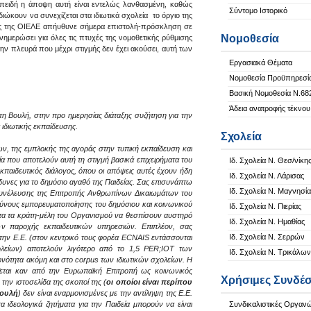
 Επειδή η άποψη αυτή είναι εντελώς λανθασμένη, καθώς
Σύντομο Ιστορικό
ιώκουν να συνεχίζεται στα ιδιωτικά σχολεία το όργιο της
ος της ΟΙΕΛΕ απήυθυνε σήμερα επιστολή-πρόσκληση σε
Νομοθεσία
νημερώσει για όλες τις πτυχές της νομοθετικής ρύθμισης
την πλευρά που μέχρι στιγμής δεν έχει ακούσει, αυτή των
Εργασιακά Θέματα
Νομοθεσία Προϋπηρεσί
Βασική Νομοθεσία Ν.68
Άδεια ανατροφής τέκνου
τη Βουλή, στην προ ημερησίας διάταξης συζήτηση για την
 ιδιωτικής εκπαίδευσης.
Σχολεία
ων, της εμπλοκής της αγοράς στην τυπική εκπαίδευση και
ία που αποτελούν αυτή τη στιγμή βασικά επιχειρήματα του
Ιδ. Σχολεία Ν. Θεσ/νίκη
κπαιδευτικός διάλογος, όπου οι απόψεις αυτές έχουν ήδη
Ιδ. Σχολεία Ν. Λάρισας
δυνες για το δημόσιο αγαθό της Παιδείας. Σας επισυνάπτω
Ιδ. Σχολεία Ν. Μαγνησία
Συνέλευσης της Επιτροπής Ανθρωπίνων Δικαιωμάτων του
νδύνους εμπορευματοποίησης του δημόσιου και κοινωνικού
Ιδ. Σχολεία Ν. Πιερίας
τητα τα κράτη-μέλη του Οργανισμού να θεσπίσουν αυστηρό
Ιδ. Σχολεία Ν. Ημαθίας
ων παροχής εκπαιδευτικών υπηρεσιών. Επιπλέον, σας
Ιδ. Σχολεία Ν. Σερρών
την Ε.Ε. (στον κεντρικό τους φορέα ECNAIS εντάσσονται
ολείων) αποτελούν λιγότερο από το 1,5 PER;IOT των
Ιδ. Σχολεία Ν. Τρικάλων
ονότητα ακόμη και στο corpus των ιδιωτικών σχολείων. Η
ται καν από την Ευρωπαϊκή Επιτροπή ως κοινωνικός
Χρήσιμες Συνδέσ
 την ιστοσελίδα της σκοποί της (
οι οποίοι είναι περίπου
Βουλή
) δεν είναι εναρμονισμένες με την αντίληψη της Ε.Ε.
α ιδεολογικά ζητήματα για την Παιδεία μπορούν να είναι
Συνδικαλιστικές Οργαν