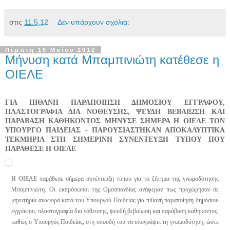
στις
11.5.12
Δεν υπάρχουν σχόλια:
Πέμπτη 10 Μαΐου 2012
Μήνυση κατά Μπαμπινιώτη κατέθεσε η
ΟΙΕΛΕ
ΓΙΑ ΠΙΘΑΝΗ ΠΑΡΑΠΟΙΗΣΗ ΔΗΜΟΣΙΟΥ ΕΓΓΡΑΦΟΥ,
ΠΛΑΣΤΟΓΡΑΦΙΑ ΔΙΑ ΝΟΘΕΥΣΗΣ, ΨΕΥΔΗ ΒΕΒΑΙΩΣΗ ΚΑΙ
ΠΑΡΑΒΑΣΗ ΚΑΘΗΚΟΝΤΟΣ MHNYΣΕ ΣΗΜΕΡΑ Η ΟΙΕΛΕ ΤΟΝ
ΥΠΟΥΡΓΟ ΠΑΙΔΕΙΑΣ - ΠΑΡΟΥΣΙΑΣΤΗΚΑΝ ΑΠΟΚΑΛΥΠΤΙΚΑ
ΤΕΚΜΗΡΙΑ ΣΤΗ ΣΗΜΕΡΙΝΗ ΣΥΝΕΝΤΕΥΞΗ ΤΥΠΟΥ ΠΟΥ
ΠΑΡΑΘΕΣΕ Η ΟΙΕΛΕ
Η ΟΙΕΛΕ παράθεσε σήμερα συνέντευξη τύπου για το ζήτημα της γνωμοδότησης
Μπαμπινιώτη. Οι εκπρόσωποι της Ομοσπονδίας ανάφεραν πως προχώρησαν σε
μηνυτήρια αναφορά κατά του Υπουργού Παιδείας για πιθανή παραποίηση δημόσιου
εγγράφου, πλαστογραφία δια νόθευσης, ψευδή βεβαίωση και παράβαση καθήκοντος,
καθώς ο Υπουργός Παιδείας, στη σπουδή του να υπογράψει τη γνωμοδότηση, ώστε