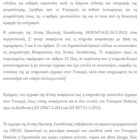
ενδείξεις για σοβαρές παρατυπίες κατά τη διάρκεια έκδοσης και υπογραφής της
γνωμοδότησης, ζητήθηκε από το Υπουργείο να δοθούν λεπτομέρειες για τη
γνωμοδότηση, όπως, πχ, ο αριθμός πρωτοκόλλου της και το ποιοι από τη διοικητική
ιεραρχία την υπέγραψαν.
Η απάντηση της Δ/νσης Ιδιωτικής Εκπαίδευσης (Φ18/54714/Δ5-14-5-2012) είναι
συγκλονιστική. Σ’ αυτήν αναφέρεται πως η υπηρεσία αναγκάστηκε με βάση τις
παραγράφους 3 και 4 του άρθρου 25 του δημοσιοϋπαλληλικού κώδικα να κοινοποιήσει
τη γνωμοδότηση Μπαμπινιώτη στις Δ/νσεις Εκπαίδευσης. Τι αναφέρουν όμως οι
συγκεκριμένες παράγραφοι του άρθρου 25; Πως, σε περίπτωση που η υπηρεσία θεωρεί
αντισυνταγματικό ή μη σύννομο έγγραφο που έχει εντολή να κοινοποιήσει, εκφράζει τις
ενστάσεις της με υπηρεσιακό έγγραφο στον Υπουργό, αλλά είναι υποχρεωμένη να το
κοινοποιήσει εάν υπάρξει δεύτερη εντολή!
Πράγματι, στο έγγραφο της Δ/νσης αναφέρεται πως η υπηρεσία είχε αποστείλει έγγραφο
στον Υπουργό, όπως επίσης αναφέρονται και οι δύο εντολές του Υπουργού Παιδείας
προς τη Διεύθυνση (ΑΠ 3784/7-5-2012 και ΑΠ 3977/11-5-2012).
Το έγγραφο της Δ/νσης Ιδιωτικής Εκπαίδευσης επιβεβαιώνει τη νομική επιχειρηματολογία
της ΟΙΕΛΕ, δικαιολογεί τη μηνυτήρια αναφορά που κατέθεσε κατά του Υπουργού
Παιδείας η Ομοσπονδία και εγείρει τεράστιο πολιτικό, νομικό και ηθικό ζήτημα. Πώς