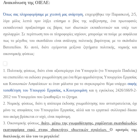
Ανακοίνωση της ΟΙΕΛΕ:
Όπως σας πληροφορήσαμε με χτεσινή μας ανάρτηση
, επιχειρήθηκε την Παρασκευή, 2/5,
λίγα μόλις λεπτά πριν λήξει επίσημα ο βίος της κυβέρνησης, ένα πρωτοφανές
εκπαιδευτικό πραξικόπημα εις βάρος των ιδιωτικών εκπαιδευτικών και υπέρ των
σχολαρχών. Σε περίπτωση που οι πληροφορίες ισχύουν, μπορούμε να πούμε με ασφάλεια
πως το μέγεθος του σκανδάλου είναι ανάλογης πολιτικής βαρύτητας με το σκάνδαλο
Βατοπεδίου. Κι αυτό, διότι εγείρονται μείζονα ζητήματα πολιτικής, νομικής και
οικονομικής φύσεως:
1. Πολιτικής φύσεως, διότι είναι αξιοπερίεργο ένα Υπουργείο (το Υπουργείο Παιδείας)
να επισπεύδει να εκδώσει γνωμοδότηση για ένα θέμα αρμοδιότητας Υπουργείου Εργασίας
και Κοινωνικών Ασφαλίσεων κι όταν μάλιστα για το συγκεκριμένο θέμα υπάρχει
σαφής
τοποθέτηση του Υπουργού Εργασίας, κ.Κουτρουμάνη
και η εγκύκλιος 2426/166/9-2-
2012 του Υπουργείου που ξεκαθαρίζει το ζήτημα.
2. Νομικής φύσεως, διότι η απόπειρα έκδοσης γνωμοδότησης που αντιστρατεύεται, όχι
μόνο τις αποφάσεις του Υπουργείου Εργασίας, αλλά και το εργατικό συλλογικό δίκαιο
που ακόμη βρίσκεται εν ισχύ, είναι παράνομη.
3. Οικονομικής φύσεως,
διότι, μέσω της γνωμοδότησης, χαρίζονται σκανδαλωδώς
εκατομμύρια ευρώ στους ιδιοκτήτες ιδιωτικών σχολείων.
Ο ορισμός της
διαπλοκής σε όλο του το μεγαλείο!