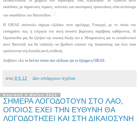
εκπαιδευτικούς τα χρήματα που παρανόμως τους περιέκοψαν. Το τεράστιο αυτό
σκάνδαλο, με σημαντικές νομικές, πολιτικές και οικονομικές προεκτάσεις είναι αντίστοιχο
του σκανδάλου του Βατοπεδίου.
Η ΟΙΕΛΕ απέστειλε σήμερα εξώδικο στον σχολάρχη Υπουργό, με το οποίο του
επισημαίνει πως η ενέργειά του αυτή συνιστά βαρύτατη παράβαση καθήκοντος. Η
Ομοσπονδία μας θα ζητήσει την ποινική δίωξη του κ. Μπαμπινιώτη για το εκπαιδευτικό
αυτό Βατοπέδι και θα επιδιώξει να βρεθούν ενώπιον της δικαιοσύνης και όλοι όσοι
εμπλέκονται στη δυσώδη αυτή υπόθεση.
Διαβάστε εδώ
το δελτίο τύπου που εξέδωσε για το ζήτημα η ΟΙΕΛΕ.
στις
8.5.12
Δεν υπάρχουν σχόλια:
Κυριακή 6 Μαΐου 2012
ΣΗΜΕΡΑ ΛΟΓΟΔΟΤΟΥΝ ΣΤΟ ΛΑΟ,
ΟΠΟΙΟΣ ΕΧΕΙ ΤΗΝ ΕΥΘΥΝΗ ΘΑ
ΛΟΓΟΔΟΤΗΣΕΙ ΚΑΙ ΣΤΗ ΔΙΚΑΙΟΣΥΝΗ