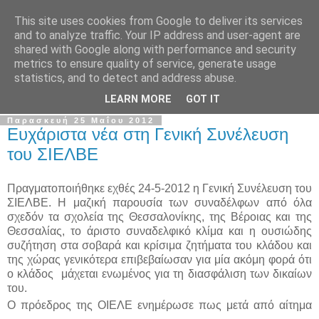
This site uses cookies from Google to deliver its services
Σ.Ι.Ε.Λ.Β.Ε.
and to analyze traffic. Your IP address and user-agent are
shared with Google along with performance and security
metrics to ensure quality of service, generate usage
Ο επίσημος ιστότοπος του Συλλόγου Ιδιωτικών
statistics, and to detect and address abuse.
Εκπαιδευτικών Λειτουργών Βόρειας Ελλάδας
LEARN MORE
GOT IT
Παρασκευή 25 Μαΐου 2012
Ευχάριστα νέα στη Γενική Συνέλευση
του ΣΙΕΛΒΕ
Πραγματοποιήθηκε εχθές 24-5-2012 η Γενική Συνέλευση του
ΣΙΕΛΒΕ. Η μαζική παρουσία των συναδέλφων από όλα
σχεδόν τα σχολεία της Θεσσαλονίκης, της Βέροιας και της
Θεσσαλίας, το άριστο συναδελφικό κλίμα και η ουσιώδης
συζήτηση στα σοβαρά και κρίσιμα ζητήματα του κλάδου και
της χώρας γενικότερα επιβεβαίωσαν για μία ακόμη φορά ότι
ο κλάδος μάχεται ενωμένος για τη διασφάλιση των δικαίων
του.
Ο πρόεδρος της ΟΙΕΛΕ ενημέρωσε πως μ
ετά από αίτημα