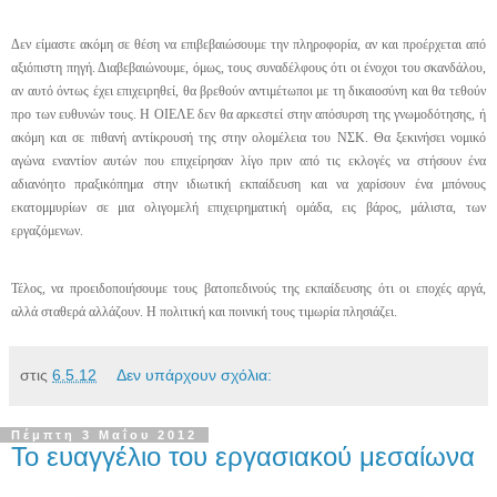
Δεν είμαστε ακόμη σε θέση να επιβεβαιώσουμε την πληροφορία, αν και προέρχεται από
αξιόπιστη πηγή. Διαβεβαιώνουμε, όμως, τους συναδέλφους ότι οι ένοχοι του σκανδάλου,
αν αυτό όντως έχει επιχειρηθεί, θα βρεθούν αντιμέτωποι με τη δικαιοσύνη και θα τεθούν
προ των ευθυνών τους. Η ΟΙΕΛΕ δεν θα αρκεστεί στην απόσυρση της γνωμοδότησης, ή
ακόμη και σε πιθανή αντίκρουσή της στην ολομέλεια του ΝΣΚ. Θα ξεκινήσει νομικό
αγώνα εναντίον αυτών που επιχείρησαν λίγο πριν από τις εκλογές να στήσουν ένα
αδιανόητο πραξικόπημα στην ιδιωτική εκπαίδευση και να χαρίσουν ένα μπόνους
εκατομμυρίων σε μια ολιγομελή επιχειρηματική ομάδα, εις βάρος, μάλιστα, των
εργαζόμενων.
Τέλος, να προειδοποιήσουμε τους βατοπεδινούς της εκπαίδευσης ότι οι εποχές αργά,
αλλά σταθερά αλλάζουν. Η πολιτική και ποινική τους τιμωρία πλησιάζει.
στις
6.5.12
Δεν υπάρχουν σχόλια:
Πέμπτη 3 Μαΐου 2012
Το ευαγγέλιο του εργασιακού μεσαίωνα