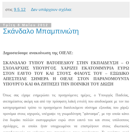
στις
9.5.12
Δεν υπάρχουν σχόλια:
Τρίτη 8 Μαΐου 2012
Σκάνδαλο Μπαμπινιώτη
Δημοσιεύουμε ανακοίνωση της ΟΙΕΛΕ:
ΣΚΑΝΔΑΛΟ ΤΥΠΟΥ ΒΑΤΟΠΕΔΙΟΥ ΣΤΗΝ ΕΚΠΑΙΔΕΥΣΗ – Ο
ΣΧΟΛΑΡΧΗΣ ΥΠΟΥΡΓΟΣ ΧΑΡΙΖΕΙ ΕΚΑΤΟΜΜΥΡΙΑ ΕΥΡΩ
ΣΤΟΝ ΕΑΥΤΟ ΤΟΥ ΚΑΙ ΣΤΟΥΣ ΦΙΛΟΥΣ ΤΟΥ – ΕΞΩΔΙΚΟ
ΑΠΕΣΤΕΙΛΕ ΣΗΜΕΡΑ Η ΟΙΕΛΕ ΣΤΟΝ ΠΑΡΑΝΟΜΟΥΝΤΑ
ΥΠΟΥΡΓΟ ΚΑΙ ΘΑ ΖΗΤΗΣΕΙ ΤΗΝ ΠΟΙΝΙΚΗ ΤΟΥ ΔΙΩΞΗ
Όπως σας είχαμε ενημερώσει τις προηγούμενες ημέρες, ο Υπουργός Παιδείας,
ανεπηρέαστος ακόμη και από την πρόσφατη λαϊκή εντολή που αποδοκίμασε με τον πιο
κατηγορηματικό τρόπο το προηγούμενο διαπλεκόμενο σύστημα εξουσίας που χάριζε
προνόμια στους ισχυρούς, υπέγραψε τη γνωμοδότηση "φάντασμα", με την οποία κάνει
ένα δωράκι πολλών εκατομμυρίων ευρώ στον εαυτό του και στους υπόλοιπους
σχολάρχες, οι οποίοι ήταν υποχρεωμένοι να επιστρέψουν στους ιδιωτικούς