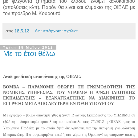
με φλέγοντα ζητήματα του κλάδου ενόψει καλοκαιριού
(απολύσεις κλπ). Παρόν θα είναι και κλιμάκιο της ΟΙΕΛΕ με
τον πρόεδρο Μ. Κουρουτό.
στις
18.5.12
Δεν υπάρχουν σχόλια:
Τρίτη 15 Μαΐου 2012
Με το έτσι θέλω
Αναδημοσίευση ανακοίνωσης της ΟΙΕΛΕ:
ΒΟΜΒΑ – ΠΑΡΑΝΟΜΗ ΘΕΩΡΕΙ ΤΗ ΓΝΩΜΟΔΟΤΗΣΗ ΤΗΣ
ΝΟΜΙΚΗΣ ΥΠΗΡΕΣΙΑΣ ΤΟΥ ΥΠΔΒΜΘ Η Δ/ΝΣΗ ΙΔΙΩΤΙΚΗΣ
ΕΚΠΑΙΔΕΥΣΗΣ – ΕΞΑΝΑΓΚΑΣΤΗΚΕ ΝΑ ΔΙΑΚΙΝΗΣΕΙ ΤΟ
ΕΓΓΡΑΦΟ ΜΕΤΑ ΑΠΟ ΔΕΥΤΕΡΗ ΕΝΤΟΛΗ ΥΠΟΥΡΓΟΥ
Με έγγραφο – βόμβα απάντησε χθες η Δ/νση Ιδιωτικής Εκπαίδευσης του ΥΠΔΒΜΘ σε
εξώδικη - διαμαρτυρία πρόσκληση που απέστειλε στις 7/5/2012 η ΟΙΕΛΕ προς το
Υπουργείο Παιδείας με το οποίο ζητά διευκρινίσεις για την περίφημη γνωμοδότηση
Μπαμπινιώτη. Πιο συγκεκριμένα, επειδή στα χέρια της Ομοσπονδίας υπάρχουν σαφείς