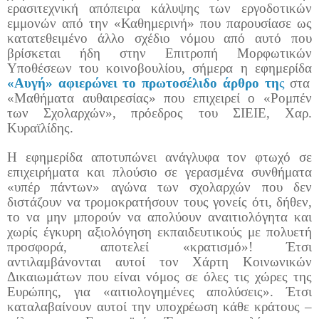
ερασιτεχνική απόπειρα κάλυψης των εργοδοτικών
εμμονών από την «Καθημερινή» που παρουσίασε ως
κατατεθειμένο άλλο σχέδιο νόμου από αυτό που
βρίσκεται ήδη στην Επιτροπή Μορφωτικών
Υποθέσεων του κοινοβουλίου, σήμερα η εφημερίδα
«Αυγή» αφιερώνει το πρωτοσέλιδο άρθρο τη
ς
στα
«Μαθήματα αυθαιρεσίας» που επιχειρεί ο «Ρομπέν
των Σχολαρχών», πρόεδρος του ΣΙΕΙΕ, Χαρ.
Κυραϊλίδης.
Η εφημερίδα αποτυπώνει ανάγλυφα τον φτωχό σε
επιχειρήματα και πλούσιο σε γερασμένα συνθήματα
«υπέρ πάντων» αγώνα των σχολαρχών που δεν
διστάζουν να τρομοκρατήσουν τους γονείς ότι, δήθεν,
το να μην μπορούν να απολύουν αναιτιολόγητα και
χωρίς έγκυρη αξιολόγηση εκπαιδευτικούς με πολυετή
προσφορά, αποτελεί «κρατισμό»! Έτσι
αντιλαμβάνονται αυτοί τον Χάρτη Κοινωνικών
Δικαιωμάτων που είναι νόμος σε όλες τις χώρες της
Ευρώπης, για «αιτιολογημένες απολύσεις». Έτσι
καταλαβαίνουν αυτοί την υποχρέωση κάθε κράτους –