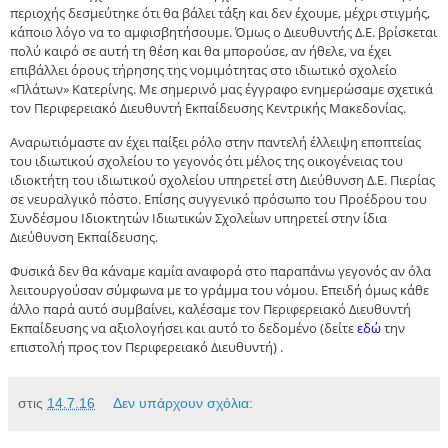
περιοχής δεσμεύτηκε ότι θα βάλει τάξη και δεν έχουμε, μέχρι στιγμής,
κάποιο λόγο να το αμφισβητήσουμε. Όμως ο Διευθυντής Δ.Ε. βρίσκεται
πολύ καιρό σε αυτή τη θέση και θα μπορούσε, αν ήθελε, να έχει
επιβάλλει όρους τήρησης της νομιμότητας στο ιδιωτικό σχολείο
«Πλάτων» Κατερίνης. Με σημερινό μας έγγραφο ενημερώσαμε σχετικά
τον Περιφερειακό Διευθυντή Εκπαίδευσης Κεντρικής Μακεδονίας.
Αναρωτιόμαστε αν έχει παίξει ρόλο στην παντελή έλλειψη εποπτείας
του ιδιωτικού σχολείου το γεγονός ότι μέλος της οικογένειας του
ιδιοκτήτη του ιδιωτικού σχολείου υπηρετεί στη Διεύθυνση Δ.Ε. Πιερίας
σε νευραλγικό πόστο. Επίσης συγγενικό πρόσωπο του Προέδρου του
Συνδέσμου Ιδιοκτητών Ιδιωτικών Σχολείων υπηρετεί στην ίδια
Διεύθυνση Εκπαίδευσης.
Φυσικά δεν θα κάναμε καμία αναφορά στο παραπάνω γεγονός αν όλα
λειτουργούσαν σύμφωνα με το γράμμα του νόμου. Επειδή όμως κάθε
άλλο παρά αυτό συμβαίνει, καλέσαμε τον Περιφερειακό Διευθυντή
Εκπαίδευσης να αξιολογήσει και αυτό το δεδομένο (δείτε
εδώ
την
επιστολή προς τον Περιφερειακό Διευθυντή) .
στις
14.7.16
Δεν υπάρχουν σχόλια: