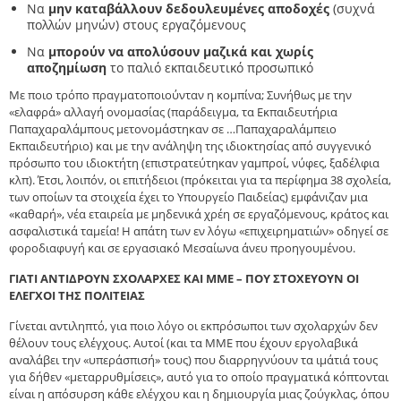
Να
μην καταβάλλουν δεδουλευμένες αποδοχές
(συχνά
πολλών μηνών) στους εργαζόμενους
Να
μπορούν να απολύσουν μαζικά και χωρίς
αποζημίωση
το παλιό εκπαιδευτικό προσωπικό
Με ποιο τρόπο πραγματοποιούνταν η κομπίνα; Συνήθως με την
«ελαφρά» αλλαγή ονομασίας (παράδειγμα, τα Εκπαιδευτήρια
Παπαχαραλάμπους μετονομάστηκαν σε …Παπαχαραλάμπειο
Εκπαιδευτήριο) και με την ανάληψη της ιδιοκτησίας από συγγενικό
πρόσωπο του ιδιοκτήτη (επιστρατεύτηκαν γαμπροί, νύφες, ξαδέλφια
κλπ). Έτσι, λοιπόν, οι επιτήδειοι (πρόκειται για τα περίφημα 38 σχολεία,
των οποίων τα στοιχεία έχει το Υπουργείο Παιδείας) εμφάνιζαν μια
«καθαρή», νέα εταιρεία με μηδενικά χρέη σε εργαζόμενους, κράτος και
ασφαλιστικά ταμεία! Η απάτη των εν λόγω «επιχειρηματιών» οδηγεί σε
φοροδιαφυγή και σε εργασιακό Μεσαίωνα άνευ προηγουμένου.
ΓΙΑΤΙ ΑΝΤΙΔΡΟΥΝ ΣΧΟΛΑΡΧΕΣ ΚΑΙ ΜΜΕ – ΠΟΥ ΣΤΟΧΕΥΟΥΝ ΟΙ
ΕΛΕΓΧΟΙ ΤΗΣ ΠΟΛΙΤΕΙΑΣ
Γίνεται αντιληπτό, για ποιο λόγο οι εκπρόσωποι των σχολαρχών δεν
θέλουν τους ελέγχους. Αυτοί (και τα ΜΜΕ που έχουν εργολαβικά
αναλάβει την «υπεράσπισή» τους) που διαρρηγνύουν τα ιμάτιά τους
για δήθεν «μεταρρυθμίσεις», αυτό για το οποίο πραγματικά κόπτονται
είναι η απόσυρση κάθε ελέγχου και η δημιουργία μιας ζούγκλας, όπου