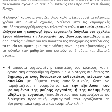
τα ιδιωτικά σχολεία να αφεθούν εντελώς ελεύθερα από κάθε είδους
έλεγχο.
Η ελληνική κοινωνία γνωρίζει πλέον καλά τι έχει συμβεί τα τελευταία
χρόνια στα ιδιωτικά σχολεία, ιδιαίτερα μετά τις χειρουργικές
επεμβάσεις απορρύθμισης των τελευταίων ετών.
Η απουσία κρατικού
ελέγχου και η εισαγωγή όρων εργασιακής ζούγκλας στα σχολεία
έχουν αλλοιώσει τη λειτουργία της ιδιωτικής εκπαίδευσης
με
δραματικές συνέπειες για την ποιότητα της παρεχόμενης εκπαίδευσης,
τα ταμεία του κράτους και τις συνθήκες ισονομίας και αξιοκρατίας για
το σύνολο των μαθητών που φοιτούν σε δημόσια και ιδιωτικά
σχολεία:
Η απουσία οργανωμένης εποπτείας του κράτους και η
εργασιακή απορρύθμιση έχουν ως κυριότερες συνέπειες
τη
δημιουργία ενός δυναστικού καθεστώτος πιέσεων και
απειλών
με θύματα τους εκπαιδευτικούς, ώστε να
παραβιάζεται η νομιμότητα και
την εξάπλωση του
φαινομένου της μαύρης εργασίας, ή της καλυμμένης
αδήλωτης εργασίας
(εκπαιδευτικοί που εμφανίζονται ως
διοικητικό προσωπικό, νηπιαγωγοί που εργάζονται σε
βρεφονηπιακά τμήματα και τούμπαλιν κ.λπ.).