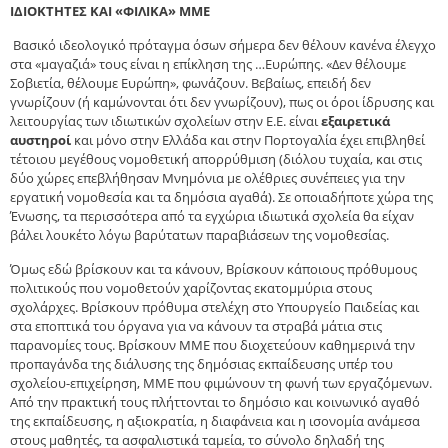
ΙΔΙΟΚΤΗΤΕΣ ΚΑΙ «ΦΙΛΙΚΑ» ΜΜΕ
Βασικό ιδεολογικό πρόταγμα όσων σήμερα δεν θέλουν κανένα έλεγχο
στα «μαγαζιά» τους είναι η επίκληση της …Ευρώπης. «Δεν θέλουμε
Σοβιετία, θέλουμε Ευρώπη», φωνάζουν. Βεβαίως, επειδή δεν
γνωρίζουν (ή καμώνονται ότι δεν γνωρίζουν), πως οι όροι ίδρυσης και
λειτουργίας των ιδιωτικών σχολείων στην Ε.Ε. είναι
εξαιρετικά
αυστηροί
και μόνο στην Ελλάδα και στην Πορτογαλία έχει επιβληθεί
τέτοιου μεγέθους νομοθετική απορρύθμιση (διόλου τυχαία, και στις
δύο χώρες επεβλήθησαν Μνημόνια με ολέθριες συνέπειες για την
εργατική νομοθεσία και τα δημόσια αγαθά). Σε οποιαδήποτε χώρα της
Ένωσης, τα περισσότερα από τα εγχώρια ιδιωτικά σχολεία θα είχαν
βάλει λουκέτο λόγω βαρύτατων παραβιάσεων της νομοθεσίας.
Όμως εδώ βρίσκουν και τα κάνουν, Βρίσκουν κάποιους πρόθυμους
πολιτικούς που νομοθετούν χαρίζοντας εκατομμύρια στους
σχολάρχες. Βρίσκουν πρόθυμα στελέχη στο Υπουργείο Παιδείας και
στα εποπτικά του όργανα για να κάνουν τα στραβά μάτια στις
παρανομίες τους. Βρίσκουν ΜΜΕ που διοχετεύουν καθημερινά την
προπαγάνδα της διάλυσης της δημόσιας εκπαίδευσης υπέρ του
σχολείου-επιχείρηση, ΜΜΕ που φιμώνουν τη φωνή των εργαζόμενων.
Από την πρακτική τους πλήττονται το δημόσιο και κοινωνικό αγαθό
της εκπαίδευσης, η αξιοκρατία, η διαφάνεια και η ισονομία ανάμεσα
στους μαθητές, τα ασφαλιστικά ταμεία, το σύνολο δηλαδή της