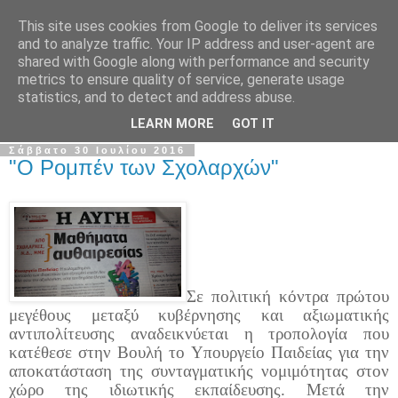
This site uses cookies from Google to deliver its services
Σ.Ι.Ε.Λ.Β.Ε.
and to analyze traffic. Your IP address and user-agent are
shared with Google along with performance and security
metrics to ensure quality of service, generate usage
Ο επίσημος ιστότοπος του Συλλόγου Ιδιωτικών
statistics, and to detect and address abuse.
Εκπαιδευτικών Λειτουργών Βόρειας Ελλάδας
LEARN MORE
GOT IT
Σάββατο 30 Ιουλίου 2016
"Ο Ρομπέν των Σχολαρχών"
Σε πολιτική κόντρα πρώτου
μεγέθους μεταξύ κυβέρνησης και αξιωματικής
αντιπολίτευσης αναδεικνύεται η τροπολογία που
κατέθεσε στην Βουλή το Υπουργείο Παιδείας για την
αποκατάσταση της συνταγματικής νομιμότητας στον
χώρο της ιδιωτικής εκπαίδευσης. Μετά την