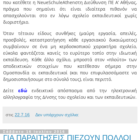
που κατέθετε η NeueSchuleAthenστη Διεύθυνση ΠΕ Α’ Αθήνας,
πράγμα που σημαίνει ότι είναι ιδιαίτερα πιθανόν να
απασχολούνται στο εν λόγω σχολείο εκπαιδευτικοί χωρίς
διοριστήριο.
Όταν τέτοιου είδους συνθήκες (μαύρη εργασία, απειλές,
προσβολές, καταστρατήγηση κάθε εργασιακού δικαιώματος)
συμβαίνουν σε ένα μη κερδοσκοπικού χαρακτήρα σχολείο,
εύκολα φαντάζεται κανείς το ευρύτερο τοπίο στην ιδιωτική
εκπαίδευση. Κάθε άλλο σχόλιο, μπροστά στον «πλούτο» των
αποδεικτικών στοιχείων που κατέθεσαν σήμερα στην
Ομοσπονδία οι εκπαιδευτικοί (και που επιφυλασσόμαστε να
δημοσιοποιήσουμε στο σύνολό τους), είναι περιττό.
Δείτε
εδώ
ενδεικτικό απόσπασμα από την ηλεκτρονική
αλληλογραφία της Δ/νσης του σχολείου και των εκπαιδευτικών.
στις
22.7.16
Δεν υπάρχουν σχόλια:
Σάββατο 16 Ιουλίου 2016
ΓΙΑ ΠΑΡΑΙΤΗΣΕΙΣ ΠΙΕΖΟΥΝ ΠΟΛΛΟΙ