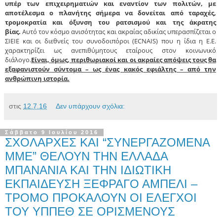
υπέρ των επιχειρηματιών και εναντίον των πολιτών, με
αποτέλεσμα ο πλανήτης σήμερα να δονείται από ταραχές,
τρομοκρατία και όξυνση του ρατσισμού και της άκρατης
βίας.
Αυτό τον κόσμο ανισότητας και ακραίας αδικίας υπερασπίζεται ο
ΣΙΕΙΕ και οι διεθνείς του συνοδοιπόροι (ECNAIS) που η ίδια η Ε.Ε.
χαρακτηρίζει ως ανεπιθύμητους εταίρους στον κοινωνικό
διάλογο.
Είναι, όμως, περιθωριακοί και οι ακραίες απόψεις τους θα
εξαφανιστούν σύντομα – ως ένας κακός εφιάλτης – από την
ανθρώπινη ιστορία.
στις
12.7.16
Δεν υπάρχουν σχόλια:
Σάββατο 9 Ιουλίου 2016
ΣΧΟΛΑΡΧΕΣ ΚΑΙ “ΣΥΝΕΡΓΑΖΟΜΕΝΑ
ΜΜΕ” ΘΕΛΟΥΝ ΤΗΝ ΕΛΛΑΔΑ
ΜΠΑΝΑΝΙΑ ΚΑΙ ΤΗΝ ΙΔΙΩΤΙΚΗ
ΕΚΠΑΙΔΕΥΣΗ ΞΕΦΡΑΓΟ ΑΜΠΕΛΙ –
ΤΡΟΜΟ ΠΡΟΚΑΛΟΥΝ ΟΙ ΕΛΕΓΧΟΙ
ΤΟΥ ΥΠΠΕΘ ΣΕ ΟΡΙΣΜΕΝΟΥΣ