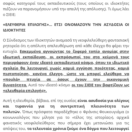
σαφώς κατηγορεί τους εκπαιδευτικούς (τους οποίους οι ιδιοκτήτες
πιέζουν να παρανομήσουν υπό την απειλή της απόλυσης). Τι όμως λέει
ο ΣΙΕΙΕ;
«ΕΛΕΥΘΕΡΙΑ ΕΠΙΛΟΓΗΣ»… ΕΤΣΙ ΟΝΟΜΑΖΟΥΝ ΤΗΝ ΑΣΥΔΟΣΙΑ ΟΙ
ΙΔΙΟΚΤΗΤΕΣ
Ο Σύνδεσμος των Ιδιοκτητών αναμασά τη νεοφιλελεύθερη φαντασιακή
ρητορεία ότι η απόλυτη απελευθέρωση από κάθε έλεγχο θα φέρει την
ευτυχία.
Εσκεμμένα αγνοώντας το ζοφερό τοπίο ανομίας στην
ιδιωτική εκπαίδευση, οι εκπρόσωποί του στα κείμενά τους
περιγράφουν έναν ιδεατό εκπαιδευτικό κόσμο, όπου το ιδιωτικό
σχολείο θα λειτουργεί χωρίς καμιά εγγύηση ποιότητας, καμιά
πιστοποίηση, κανένα έλεγχο, ώστε να μπορεί ελεύθερα να
«πουλά» πτυχία σε όσους έχουν την οικονομική
δυνατότητα.
Αυτό τον ιδεατό κόσμο
οι του ΣΙΕΙΕ τον βαφτίζουν ως
«ελευθερία επιλογής».
Αυτή η ελευθερία, βέβαια, επί της ουσίας
είναι ασυδοσία για ολίγους
και τυραννία για τη συντριπτική πλειονότητα των
πολιτών.
Όπως πρόσφατα παραδέχθηκε ο Φράνσις Φουκουγιάμα (ο
κοινωνιολόγος που μίλησε για το «τέλος της ιστορίας»), αρχικά
φανατικός νεοφιλελεύθερος που σήμερα έχει μετανιώσει για τις
απόψεις του,
τα τελευταία χρόνια ζούμε ένα δόγμα που λειτουργεί