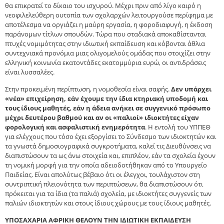
θα επικρατεί το δίκαιο του ισχυρού. Μέχρι πριν από λίγο καιρό η
νεοφιλελεύθερη ουτοπία των σχολαρχών λειτουργούσε περίφημα με
αποτέλεσμα να οργιάζει η μαύρη εργασία, η φοροδιαφυγή, η έκδοση
παράνομων τίτλων σπουδών. Τώρα που σταδιακά αποκαθίστανται
πτυχές νομιμότητας στην ιδιωτική εκπαίδευση και κόβονται άθλια
συντεχνιακά προνόμια μιας ολιγομελούς ομάδας που στοιχίζει στην
ελληνική κοινωνία εκατοντάδες εκατομμύρια ευρώ, οι αντιδράσεις
είναι λυσσαλέες.
Στην προκειμένη περίπτωση, η νομοθεσία είναι σαφής.
Δεν υπάρχει
«νέα» επιχείρηση, εάν έχουμε την ίδια κτηριακή υποδομή και
τους ίδιους μαθητές, εάν η άδεια ανήκει σε συγγενικό πρόσωπο
μέχρι δευτέρου βαθμού και αν οι «παλιοί» ιδιοκτήτες είχαν
φορολογική και ασφαλιστική ενημερότητα
. Η εντολή του ΥΠΠΕΘ
για ελέγχους που τόσο έχει εξοργίσει το Σύνδεσμο των ιδιοκτητών και
τα γνωστά δημοσιογραφικά συγκροτήματα, καλεί τις Διευθύνσεις να
διαπιστώσουν τα ως άνω στοιχεία και, επιπλέον, εάν τα σχολεία έχουν
τη νομική μορφή για την οποία αδειοδοτήθηκαν από το Υπουργείο
Παιδείας. Είναι απολύτως βέβαιο ότι οι έλεγχοι, τουλάχιστον στη
συντριπτική πλειονότητα των περιπτώσεων, θα διαπιστώσουν ότι
πρόκειται για τα ίδια (τα παλιά) σχολεία, με ιδιοκτήτες συγγενείς των
παλιών ιδιοκτητών και στους ίδιους χώρους με τους ίδιους μαθητές.
ΥΠΟΣΑΧΑΡΙΑ ΑΦΡΙΚΗ ΘΕΛΟΥΝ ΤΗΝ ΙΔΙΩΤΙΚΗ ΕΚΠΑΙΔΕΥΣΗ