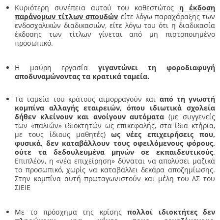
Κυριότερη συνέπεια αυτού του καθεστώτος
η έκδοση
παράνομων τίτλων σπουδών
είτε λόγω παραχάραξης των
ενδοσχολικών διαδικασιών, είτε λόγω του ότι η διαδικασία
έκδοσης των τίτλων γίνεται από μη πιστοποιημένο
προσωπικό.
Η μαύρη εργασία
γιγαντώνει τη φοροδιαφυγή
αποδυναμώνοντας τα κρατικά ταμεία.
Τα ταμεία του κράτους αιμορραγούν και
από τη γνωστή
κομπίνα αλλαγής εταιρειών, όπου ιδιωτικά σχολεία
δήθεν κλείνουν και ανοίγουν αυτόματα
(με συγγενείς
των «παλιών» ιδιοκτητών ως επικεφαλής, στα ίδια κτήρια,
με τους ίδιους μαθητές)
ως νέες επιχειρήσεις που,
φυσικά, δεν καταβάλλουν τους οφειλόμενους φόρους,
ούτε τα δεδουλευμένα μηνών σε εκπαιδευτικούς
.
Επιπλέον, η «νέα επιχείρηση» δύναται να απολύσει μαζικά
το προσωπικό, χωρίς να καταβάλλει δεκάρα αποζημίωσης.
Στην κομπίνα αυτή πρωταγωνιστούν και μέλη του ΔΣ του
ΣΙΕΙΕ
Με το πρόσχημα της κρίσης
πολλοί ιδιοκτήτες δεν