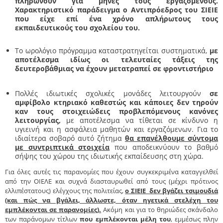
πληρώνουν για μήνες τους εργαζόμενους.
Χαρακτηριστικό παράδειγμα ο Αντιπρόεδρος του ΣΙΕΙΕ
που είχε επί ένα χρόνο απλήρωτους τους
εκπαιδευτικούς του σχολείου του.
Το ωρολόγιο πρόγραμμα καταστρατηγείται συστηματικά,
με
αποτέλεσμα ιδίως οι τελευταίες τάξεις της
δευτεροβάθμιας να έχουν μετατραπεί σε φροντιστήριο
Πολλές ιδιωτικές σχολικές μονάδες λειτουργούν
σε
αμφίβολο κτηριακό καθεστώς και κάποιες δεν τηρούν
καν τους στοιχειώδεις προβλεπόμενους κανόνες
λειτουργίας,
με αποτέλεσμα να τίθεται σε κίνδυνο η
υγιεινή και η ασφάλεια μαθητών και εργαζόμενων. Για το
ιδιαίτερα σοβαρό αυτό ζήτημα
θα επανέλθουμε σύντομα
με συντριπτικά στοιχεία
που αποδεικνύουν το βαθμό
σήψης του χώρου της ιδιωτικής εκπαίδευσης στη χώρα.
Για όλες αυτές τις παρανομίες που έχουν συγκεκριμένα καταγγελθεί
από την ΟΙΕΛΕ και συχνά διασταυρωθεί από τους (μέχρι πρότινος
ελλιπέστατους) ελέγχους της πολιτείας,
ο ΣΙΕΙΕ δεν βγάζει τσιμουδιά
(και πώς να βγάλει, άλλωστε, όταν ηγετικά στελέχη του
εμπλέκονται σε παρανομίες).
Ακόμη και για το θηριώδες σκάνδαλο
των παράνομων τίτλων
που εμπλέκονται μέλη του
, εμμέσως πλην