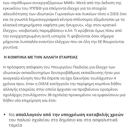
των «πρόθυμων-συνεργαζόμενων ΜΜΕ». Μετά από την έκδοση της
εγκυκλίου του ΥΠΠΕΘ για επείγοντα έλεγχο για τα στοιχεία
αδειοδότησης των ιδιωτικών Γυμνασίων και Λυκείων τόσο ο ΣΙΕΙΕ όσο
και τα γνωστά δημοσιογραφικά κέντρα-σπόνσορες εξεμάνησαν με τα
κλασικά επιχειρήματα «αφήστε μας ήσυχους», «όχι στον κρατικό
έλεγχο», «σοβιετικές παρεμβάσεις» κ.λπ. Τι κρύβεται όμως πίσω από
την ενορχηστρωμένη αυτή υστερία; Τι φοβούνται όσοι σήμερα
μάχονται λυσσαλέα εναντίον ελέγχων που σε όλη την ΕΕ θεωρούνται
ρουτίνα;
Η ΚΟΜΠΙΝΑ ΜΕ ΤΗΝ ΑΛΛΑΓΗ ΕΤΑΙΡΕΙΑΣ
Η πρόσφατη απόφαση του Υπουργείου Παιδείας για έλεγχο των
ιδιωτικών εκπαιδευτηρίων δευτεροβάθμιας εκπαίδευσης ήταν μια
αναγκαία κίνηση που θα έπρεπε να έχει ξεκινήσει τουλάχιστον 4
χρόνια πριν, όταν η ΟΙΕΛΕ κατήγγειλε την περίφημη κομπίνα δήθεν
αλλαγής εταιρείας στην οποία άρχισαν να προβαίνουν ορισμένοι
σχολάρχες (τουλάχιστον 38 σχολεία) προκειμένου να εμφανίσουν μια
δήθεν νέα επιχείρηση και έτσι:
Να
απαλλαγούν από την υποχρέωση καταβολής χρεών
του παλιού σχολείου στο δημόσιο και στα ασφαλιστικά
ταμεία