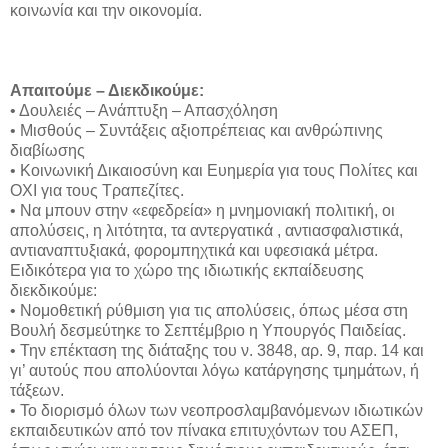
κοινωνία και την οικονομία.
Απαιτούμε – Διεκδικούμε:
• Δουλειές – Ανάπτυξη – Απασχόληση
• Μισθούς – Συντάξεις αξιοπρέπειας και ανθρώπινης
διαβίωσης
• Κοινωνική Δικαιοσύνη και Ευημερία για τους Πολίτες και
ΟΧΙ για τους Τραπεζίτες.
• Να μπουν στην «εφεδρεία» η μνημονιακή πολιτική, οι
απολύσεις, η λιτότητα, τα αντεργατικά , αντιασφαλιστικά,
αντιαναπτυξιακά, φορομπηχτικά και υφεσιακά μέτρα.
Ειδικότερα για το χώρο της ιδιωτικής εκπαίδευσης
διεκδικούμε:
• Νομοθετική ρύθμιση για τις απολύσεις, όπως μέσα στη
Βουλή δεσμεύτηκε το Σεπτέμβριο η Υπουργός Παιδείας.
• Την επέκταση της διάταξης του ν. 3848, αρ. 9, παρ. 14 και
γι’ αυτούς που απολύονται λόγω κατάργησης τμημάτων, ή
τάξεων.
• Το διορισμό όλων των νεοπροσλαμβανόμενων ιδιωτικών
εκπαιδευτικών από τον πίνακα επιτυχόντων του ΑΣΕΠ,