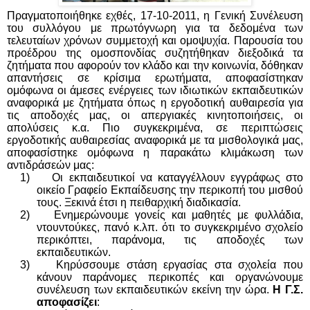
Πραγματοποιήθηκε εχθές, 17-10-2011, η Γενική Συνέλευση
του συλλόγου με πρωτόγνωρη για τα δεδομένα των
τελευταίων χρόνων συμμετοχή και ομοψυχία. Παρουσία του
προέδρου της ομοσπονδίας συζητήθηκαν διεξοδικά τα
ζητήματα που αφορούν τον κλάδο και την κοινωνία, δόθηκαν
απαντήσεις σε κρίσιμα ερωτήματα, αποφασίστηκαν
ομόφωνα οι άμεσες ενέργειες των ιδιωτικών εκπαιδευτικών
αναφορικά με ζητήματα όπως η εργοδοτική αυθαιρεσία για
τις αποδοχές μας, οι απεργιακές κινητοποιήσεις, οι
απολύσεις κ.α. Πιο συγκεκριμένα, σε περιπτώσεις
εργοδοτικής αυθαιρεσίας αναφορικά με τα μισθολογικά μας,
αποφασίστηκε ομόφωνα η παρακάτω κλιμάκωση των
αντιδράσεών μας:
1) Οι εκπαιδευτικοί να καταγγέλλουν εγγράφως στο
οικείο Γραφείο Εκπαίδευσης την περικοπή του μισθού
τους. Ξεκινά έτσι η πειθαρχική διαδικασία.
2) Ενημερώνουμε γονείς και μαθητές με φυλλάδια,
ντουντούκες, πανό κ.λπ. ότι το συγκεκριμένο σχολείο
περικόπτει, παράνομα, τις αποδοχές των
εκπαιδευτικών.
3) Κηρύσσουμε στάση εργασίας στα σχολεία που
κάνουν παράνομες περικοπές και οργανώνουμε
συνέλευση των εκπαιδευτικών εκείνη την ώρα.
Η Γ.Σ.
αποφασίζει
: