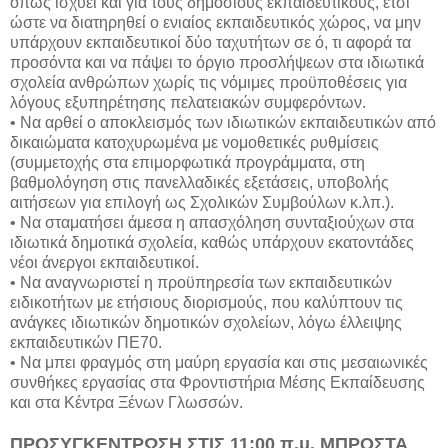
όπως ισχύει και για τους δημόσιους εκπαιδευτικούς, έτσι
ώστε να διατηρηθεί ο ενιαίος εκπαιδευτικός χώρος, να μην
υπάρχουν εκπαιδευτικοί δύο ταχυτήτων σε ό, τι αφορά τα
προσόντα και να πάψει το όργιο προσλήψεων στα ιδιωτικά
σχολεία ανθρώπων χωρίς τις νόμιμες προϋποθέσεις για
λόγους εξυπηρέτησης πελατειακών συμφερόντων.
• Να αρθεί ο αποκλεισμός των ιδιωτικών εκπαιδευτικών από
δικαιώματα κατοχυρωμένα με νομοθετικές ρυθμίσεις
(συμμετοχής στα επιμορφωτικά προγράμματα, στη
βαθμολόγηση στις πανελλαδικές εξετάσεις, υποβολής
αιτήσεων για επιλογή ως Σχολικών Συμβούλων κ.λπ.).
• Να σταματήσει άμεσα η απασχόληση συνταξιούχων στα
ιδιωτικά δημοτικά σχολεία, καθώς υπάρχουν εκατοντάδες
νέοι άνεργοι εκπαιδευτικοί.
• Να αναγνωριστεί η προϋπηρεσία των εκπαιδευτικών
ειδικοτήτων με ετήσιους διορισμούς, που καλύπτουν τις
ανάγκες ιδιωτικών δημοτικών σχολείων, λόγω έλλειψης
εκπαιδευτικών ΠΕ70.
• Να μπει φραγμός στη μαύρη εργασία και στις μεσαιωνικές
συνθήκες εργασίας στα Φροντιστήρια Μέσης Εκπαίδευσης
και στα Κέντρα Ξένων Γλωσσών.
ΠΡΟΣΥΓΚΕΝΤΡΩΣΗ ΣΤΙΣ 11:00 π.μ. ΜΠΡΟΣΤΑ