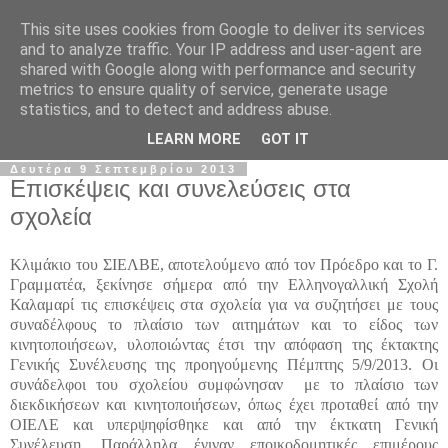
This site uses cookies from Google to deliver its services
Σ.Ι.Ε.Λ.Β.Ε.
and to analyze traffic. Your IP address and user-agent are
shared with Google along with performance and security
metrics to ensure quality of service, generate usage
Ο επίσημος ιστότοπος του Συλλόγου Ιδιωτικών
statistics, and to detect and address abuse.
Εκπαιδευτικών Λειτουργών Βόρειας Ελλάδας
LEARN MORE
GOT IT
Δευτέρα 9 Σεπτεμβρίου 2013
Επισκέψεις και συνελεύσεις στα
σχολεία
Κλιμάκιο του ΣΙΕΛΒΕ, αποτελούμενο από τον Πρόεδρο και το Γ.
Γραμματέα, ξεκίνησε σήμερα από την Ελληνογαλλική Σχολή
Καλαμαρί τις επισκέψεις στα σχολεία για να συζητήσει με τους
συναδέλφους το πλαίσιο των αιτημάτων και το είδος των
κινητοποιήσεων, υλοποιώντας έτσι την απόφαση της έκτακτης
Γενικής Συνέλευσης της προηγούμενης Πέμπτης 5/9/2013. Οι
συνάδελφοι του σχολείου συμφώνησαν με το πλαίσιο των
διεκδικήσεων και κινητοποιήσεων, όπως έχει προταθεί από την
ΟΙΕΛΕ και υπερψηφίσθηκε και από την έκτκατη Γενική
Συνέλευση. Παράλληλα έγιναν εποικοδομητικές επιμέρους