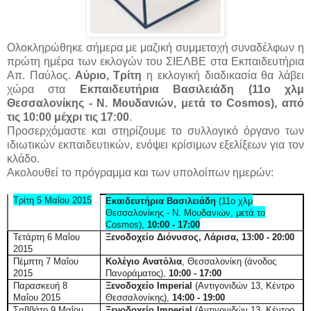
Ολοκληρώθηκε σήμερα με μαζική συμμετοχή συναδέλφων η
πρώτη ημέρα των εκλογών του ΣΙΕΛΒΕ στα Εκπαιδευτήρια
Απ. Παύλος.
Αύριο, Τρίτη
η εκλογική διαδικασία θα λάβει
χώρα στα
Εκπαιδευτήρια Βασιλειάδη (11ο χλμ
Θεσσαλονίκης - Ν. Μουδανιών, μετά το Cosmos), από
τις 10:00 μέχρι τις 17:00
.
Προσερχόμαστε και στηρίζουμε το συλλογικό όργανο των
ιδιωτικών εκπαιδευτικών, ενόψει κρίσιμων εξελίξεων για τον
κλάδο.
Ακολουθεί το πρόγραμμα και των υπολοίπων ημερών:
Τρίτη 5 Μαΐου 2015
Εκαιδευτήρια Βασιλειάδη
(11ο χλμ
Θεσσαλονίκης - Ν. Μουδανιών, μετά το
Cosmos),
10:00 - 17:00
Τετάρτη 6 Μαΐου
Ξενοδοχείο Διόνυσος, Λάρισα, 13:00 - 20:00
2015
Πέμπτη 7 Μαΐου
Κολέγιο Ανατόλια
, Θεσσαλονίκη (άνοδος
2015
Πανοράματος),
10:00 - 17:00
Παρασκευή 8
Ξενοδοχείο Imperial
(Αντιγονιδών 13, Κέντρο
Μαΐου 2015
Θεσσαλονίκης),
14:00 - 19:00
Σαββάτο 9 Μαΐου
Ξενοδοχείο Imperial
(Αντιγονιδών 13, Κέντρο