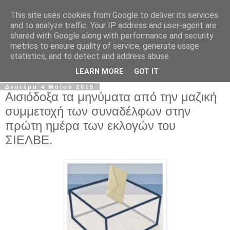
This site uses cookies from Google to deliver its services
Σ.Ι.Ε.Λ.Β.Ε.
and to analyze traffic. Your IP address and user-agent are
shared with Google along with performance and security
metrics to ensure quality of service, generate usage
Ο επίσημος ιστότοπος του Συλλόγου Ιδιωτικών
statistics, and to detect and address abuse.
Εκπαιδευτικών Λειτουργών Βόρειας Ελλάδας
LEARN MORE
GOT IT
Δευτέρα 4 Μαΐου 2015
Αισιόδοξα τα μηνύματα από την μαζική
συμμετοχή των συναδέλφων στην
πρώτη ημέρα των εκλογών του
ΣΙΕΛΒΕ.