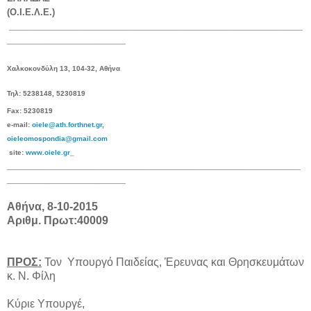
(Ο.Ι.Ε.Λ.Ε.)
_______________________________________________
___________________
Χαλκοκονδύλη 13, 104-32, Αθήνα
Τηλ: 5238148, 5230819
Fax
: 5230819
e-mail:
oiele@ath.forthnet.gr
,
oieleomospondia@gmail.com
site:
www.oiele.gr
_
_______________________________________________
___________________
Αθήνα, 8-10-2015
Αριθμ. Πρωτ:40009
ΠΡΟΣ:
Τον Υπουργό Παιδείας, Έρευνας και Θρησκευμάτων
κ. Ν. Φίλη
Κύριε Υπουργέ,