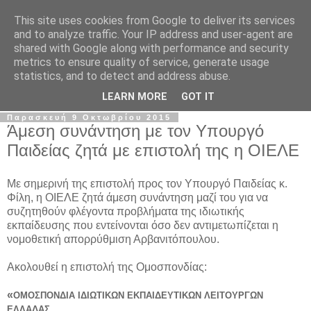
This site uses cookies from Google to deliver its services
Σ.Ι.Ε.Λ.Β.Ε.
and to analyze traffic. Your IP address and user-agent are
shared with Google along with performance and security
metrics to ensure quality of service, generate usage
Ο επίσημος ιστότοπος του Συλλόγου Ιδιωτικών
statistics, and to detect and address abuse.
Εκπαιδευτικών Λειτουργών Βόρειας Ελλάδας
LEARN MORE
GOT IT
Παρασκευή 9 Οκτωβρίου 2015
Άμεση συνάντηση με τον Υπουργό
Παιδείας ζητά με επιστολή της η ΟΙΕΛΕ
Με σημερινή της επιστολή προς τον Υπουργό Παιδείας κ.
Φίλη, η ΟΙΕΛΕ ζητά άμεση συνάντηση μαζί του για να
συζητηθούν φλέγοντα προβλήματα της ιδιωτικής
εκπαίδευσης που εντείνονται όσο δεν αντιμετωπίζεται η
νομοθετική απορρύθμιση Αρβανιτόπουλου.
Ακολουθεί η επιστολή της Ομοσπονδίας:
«
ΟΜΟΣΠΟΝΔΙΑ ΙΔΙΩΤΙΚΩΝ ΕΚΠΑΙΔΕΥΤΙΚΩΝ ΛΕΙΤΟΥΡΓΩΝ
ΕΛΛΑΔΑΣ