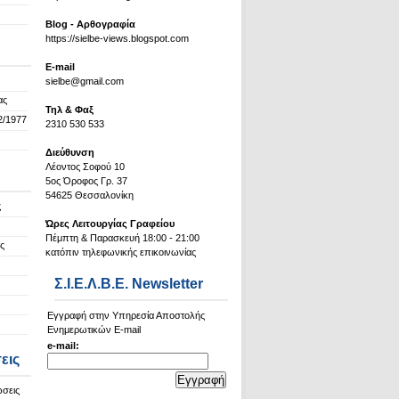
Blog - Αρθογραφία
https://sielbe-views.blogspot.com
Ε-mail
sielbe@gmail.com
ας
Τηλ & Φαξ
2/1977
2310 530 533
Διεύθυνση
Λέοντος Σοφού 10
5ος Όροφος Γρ. 37
54625 Θεσσαλονίκη
ς
Ώρες Λειτουργίας Γραφείου
Πέμπτη & Παρασκευή 18:00 - 21:00
ς
κατόπιν τηλεφωνικής επικοινωνίας
Σ.Ι.Ε.Λ.Β.Ε. Newsletter
Εγγραφή στην Υπηρεσία Αποστολής
Ενημερωτικών E-mail
e-mail:
εις
ώσεις