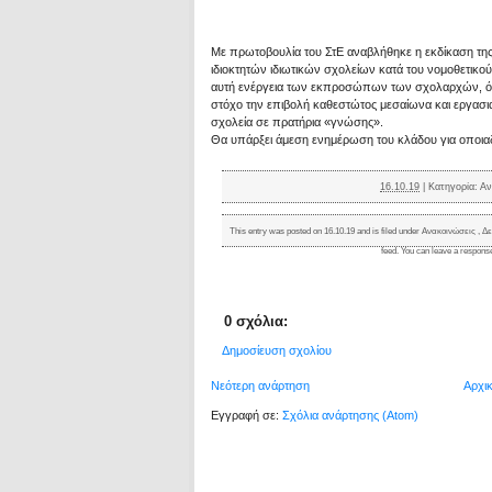
Με πρωτοβουλία του ΣτΕ αναβλήθηκε η εκδίκαση τη
ιδιοκτητών ιδιωτικών σχολείων κατά του νομοθετικού
αυτή ενέργεια των εκπροσώπων των σχολαρχών, 
στόχο την επιβολή καθεστώτος μεσαίωνα και εργασια
σχολεία σε πρατήρια «γνώσης».
Θα υπάρξει άμεση ενημέρωση του κλάδου για οποιαδ
16.10.19
|
Κατηγορία:
Αν
This entry was posted on 16.10.19 and is filed under
Ανακοινώσεις
,
Δε
feed. You can
leave a respons
0 σχόλια:
Δημοσίευση σχολίου
Νεότερη ανάρτηση
Αρχι
Εγγραφή σε:
Σχόλια ανάρτησης (Atom)