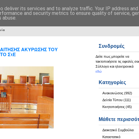
 deliver its services and to analyze traffic. Your IP address an
rformance and security metrics to ensure quality of service, g
s abuse.
νία
Συνδρομές
ΑΙΤΗΣΗΣ ΑΚΥΡΩΣΗΣ ΤΟΥ
ΤΟ ΣτΕ
Δείτε πως μπορείτε να
τακτοποιήσετε τις οφειλές σα
Σύλλογο και ηλεκτρονικά
εδώ
Κατηγορίες
Ανακοινώσεις
(992)
Δελτία Τύπου
(111)
Κινητοποιήσεις
(45)
Μάθετε περισσό
Διοικητικό Συμβούλιο
Καταστατικό