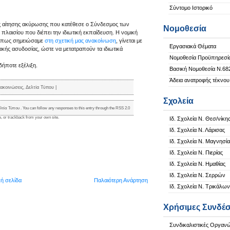
Σύντομο Ιστορικό
ς αίτησης ακύρωσης που κατέθεσε ο Σύνδεσμος των
Νομοθεσία
 πλαισίου που διέπει την ιδιωτική εκπαίδευση. Η νομική
όπως σημειώσαμε
στη σχετική μας ανακοίνωση
, γίνεται με
Εργασιακά Θέματα
κής ασυδοσίας, ώστε να μετατραπούν τα ιδιωτικά
Νομοθεσία Προϋπηρεσί
ήποτε εξέλιξη.
Βασική Νομοθεσία Ν.68
Άδεια ανατροφής τέκνου
ακοινώσεις
,
Δελτία Τύπου
|
Σχολεία
λτία Τύπου
. You can follow any responses to this entry through the
RSS 2.0
e
, or
trackback
from your own site.
Ιδ. Σχολεία Ν. Θεσ/νίκη
Ιδ. Σχολεία Ν. Λάρισας
Ιδ. Σχολεία Ν. Μαγνησία
Ιδ. Σχολεία Ν. Πιερίας
Ιδ. Σχολεία Ν. Ημαθίας
Ιδ. Σχολεία Ν. Σερρών
κή σελίδα
Παλαιότερη Ανάρτηση
Ιδ. Σχολεία Ν. Τρικάλων
Χρήσιμες Συνδέσ
Συνδικαλιστικές Οργαν