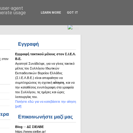
Σ.Ι.Ε.Λ.Β.Ε.
d user-agent
enerate usage
LEARN MORE
GOT IT
Εγγραφή
Εγγραφή τακτικού μέλους στον Σ.Ι.Ε.Λ.
ς στον
Β.Ε.
Αγαπητέ Συνάδελφε, για να γίνεις τακτικό
μέλος του Συλλόγου Ιδιωτικών
Εκπαιδευτικών Βορείου Ελλάδος
(Σ.Ι.Ε.Λ.Β.Ε.) είναι απαραίτητο να
συμπληρώσεις τη σχετική
αίτηση
, και να
την καταθέσεις ενυπόγραφη στα γραφεία
του Συλλόγου, τις ημέρες και ώρες
λειτουργίας του.
Πατήστε εδώ για να κατεβάσετε την αίτηση
[pdf]
τερα
Επικοινωνήστε μαζί μας
Βlog
--
ΔΣ ΣΙΕΛΒΕ
https://www.sielbe.gr/