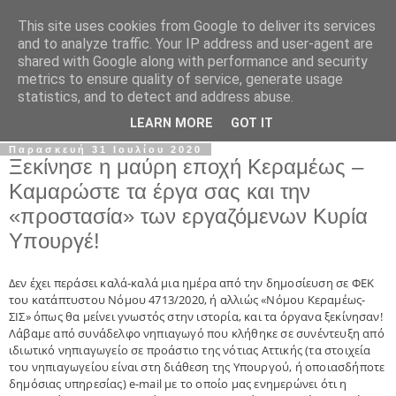
This site uses cookies from Google to deliver its services
Σ.Ι.Ε.Λ.Β.Ε.
and to analyze traffic. Your IP address and user-agent are
shared with Google along with performance and security
metrics to ensure quality of service, generate usage
Ο επίσημος ιστότοπος του Συλλόγου Ιδιωτικών
statistics, and to detect and address abuse.
Εκπαιδευτικών Λειτουργών Βόρειας Ελλάδας
LEARN MORE
GOT IT
Παρασκευή 31 Ιουλίου 2020
Ξεκίνησε η μαύρη εποχή Κεραμέως –
Καμαρώστε τα έργα σας και την
«προστασία» των εργαζόμενων Κυρία
Υπουργέ!
Δεν έχει περάσει καλά-καλά μια ημέρα από την δημοσίευση σε ΦΕΚ
του κατάπτυστου Νόμου 4713/2020, ή αλλιώς «Νόμου Κεραμέως-
ΣΙΣ» όπως θα μείνει γνωστός στην ιστορία, και τα όργανα ξεκίνησαν!
Λάβαμε από συνάδελφο νηπιαγωγό που κλήθηκε σε συνέντευξη από
ιδιωτικό νηπιαγωγείο σε προάστιο της νότιας Αττικής (τα στοιχεία
του νηπιαγωγείου είναι στη διάθεση της Υπουργού, ή οποιασδήποτε
δημόσιας υπηρεσίας) e-mail με το οποίο μας ενημερώνει ότι η