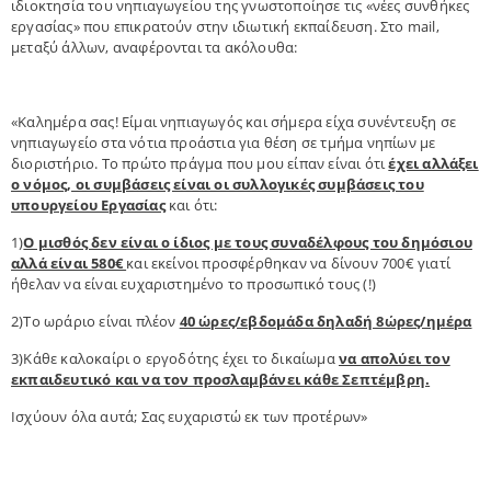
ιδιοκτησία του νηπιαγωγείου της γνωστοποίησε τις «νέες συνθήκες
εργασίας» που επικρατούν στην ιδιωτική εκπαίδευση. Στο mail,
μεταξύ άλλων, αναφέρονται τα ακόλουθα:
«Καλημέρα σας! Είμαι νηπιαγωγός και σήμερα είχα συνέντευξη σε
νηπιαγωγείο στα νότια προάστια για θέση σε τμήμα νηπίων με
διοριστήριο. Το πρώτο πράγμα που μου είπαν είναι ότι
έχει αλλάξει
ο νόμος, οι συμβάσεις είναι οι συλλογικές συμβάσεις του
υπουργείου Εργασίας
και ότι:
1)
Ο μισθός δεν είναι ο ίδιος με τους συναδέλφους του δημόσιου
αλλά είναι 580€
και εκείνοι προσφέρθηκαν να δίνουν 700€ γιατί
ήθελαν να είναι ευχαριστημένο το προσωπικό τους (!)
2)Το ωράριο είναι πλέον
40 ώρες/εβδομάδα δηλαδή 8ώρες/ημέρα
3)Κάθε καλοκαίρι ο εργοδότης έχει το δικαίωμα
να απολύει τον
εκπαιδευτικό και να τον προσλαμβάνει κάθε Σεπτέμβρη.
Ισχύουν όλα αυτά; Σας ευχαριστώ εκ των προτέρων»