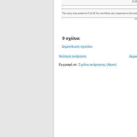
5.1
This entry was posted on 5.11.20 You can follow any responses to this ent
ow
0 σχόλια:
Δημοσίευση σχολίου
Νεότερη ανάρτηση
Αρχι
Εγγραφή σε:
Σχόλια ανάρτησης (Atom)