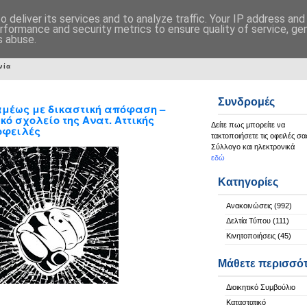
 deliver its services and to analyze traffic. Your IP address an
rformance and security metrics to ensure quality of service, g
s abuse.
νία
Συνδρομές
αμέως με δικαστική απόφαση –
ό σχολείο της Ανατ. Αττικής
Δείτε πως μπορείτε να
οφειλές
τακτοποιήσετε τις οφειλές σα
Σύλλογο και ηλεκτρονικά
εδώ
Κατηγορίες
Ανακοινώσεις
(992)
Δελτία Τύπου
(111)
Κινητοποιήσεις
(45)
Μάθετε περισσό
Διοικητικό Συμβούλιο
Καταστατικό