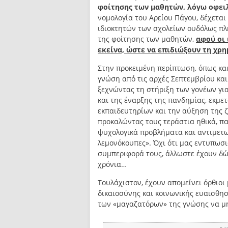
φοίτησης των μαθητών, λόγω οφει
νομολογία του Αρείου Πάγου, δέχεται
ιδιοκτητών των σχολείων ουδόλως π
της φοίτησης των μαθητών,
αφού οι 
εκείνα, ώστε να επιδιώξουν τη χρ
Στην προκειμένη περίπτωση, όπως και 
γνώση από τις αρχές Σεπτεμβρίου και 
ξεχνώντας τη στήριξη των γονέων γι
και της έναρξης της πανδημίας, εκμε
εκπαιδευτηρίων και την αύξηση της ζ
προκαλώντας τους τεράστια ηθικά, π
ψυχολογικά προβλήματα και αντιμετω
λεμονόκουπες». Όχι ότι μας εντυπωσι
συμπεριφορά τους, άλλωστε έχουν δ
χρόνια…
Τουλάχιστον, έχουν απομείνει όρθιοι
δικαιοσύνης και κοινωνικής ευαισθησ
των «μαγαζατόρων» της γνώσης να μ