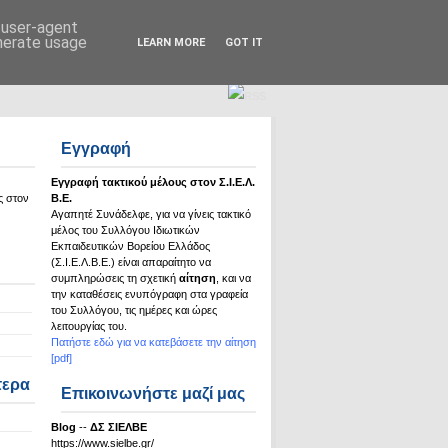
Σ.Ι.Ε.Λ.Β.Ε.
d user-agent
enerate usage
LEARN MORE
GOT IT
Εγγραφή
Εγγραφή τακτικού μέλους στον Σ.Ι.Ε.Λ.
ς στον
Β.Ε.
Αγαπητέ Συνάδελφε, για να γίνεις τακτικό
μέλος του Συλλόγου Ιδιωτικών
Εκπαιδευτικών Βορείου Ελλάδος
(Σ.Ι.Ε.Λ.Β.Ε.) είναι απαραίτητο να
συμπληρώσεις τη σχετική
αίτηση
, και να
την καταθέσεις ενυπόγραφη στα γραφεία
του Συλλόγου, τις ημέρες και ώρες
λειτουργίας του.
Πατήστε εδώ για να κατεβάσετε την αίτηση
[pdf]
τερα
Επικοινωνήστε μαζί μας
Βlog
--
ΔΣ ΣΙΕΛΒΕ
https://www.sielbe.gr/