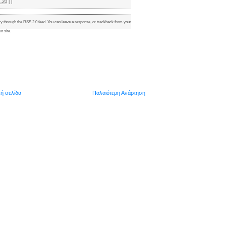
1.20
|
|
ry through the
RSS 2.0
feed. You can
leave a response
, or
trackback
from your
n site.
κή σελίδα
Παλαιότερη Ανάρτηση