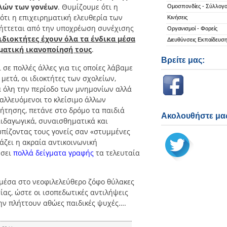
λών των γονέων
. Θυμίζουμε ότι η
Ομοσπονδίες - Σύλλογο
 ότι η επιχειρηματική ελευθερία των
Κινήσεις
λήττεται από την υποχρέωση συνέχισης
Οργανισμοί - Φορείς
ιδιοκτήτες έχουν όλα τα ένδικα μέσα
Διευθύνσεις Εκπαίδευσ
ηματική ικανοποίησή τους
.
Βρείτε μας:
σε πολλές άλλες για τις οποίες λάβαμε
μετά, οι ιδιοκτήτες των σχολείων,
α όλη την περίοδο των μνημονίων αλλά
ταλλευόμενοι το κλείσιμο άλλων
ήτησης, πετάνε στο δρόμο τα παιδιά
Ακολουθήστε μας
αιδαγωγικά, συναισθηματικά και
πίζοντας τους γονείς σαν «στυμμένες
άζει η ακραία αντικοινωνική
ώσει
πολλά δείγματα γραφής
τα τελευταία
 μέσα στο νεοφιλελεύθερο ζόφο θύλακες
ίας, ώστε οι ισοπεδωτικές αντιλήψεις
ην πλήττουν αθώες παιδικές ψυχές….