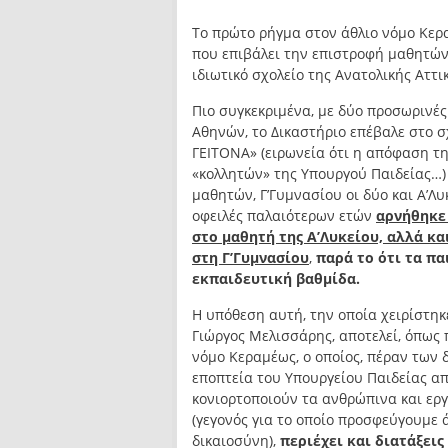
Το πρώτο ρήγμα στον άθλιο νόμο Κερ
που επιβάλει την επιστροφή μαθητών
ιδιωτικό σχολείο της Ανατολικής Αττι
Πιο συγκεκριμένα, με δύο προσωρινέ
Αθηνών, το Δικαστήριο επέβαλε στο 
ΓΕΙΤΟΝΑ» (ειρωνεία ότι η απόφαση τ
«κολλητών» της Υπουργού Παιδείας…)
μαθητών, Γ’Γυμνασίου οι δύο και Α’Λυ
οφειλές παλαιότερων ετών
αρνήθηκε 
στο μαθητή της Α’Λυκείου, αλλά κα
στη Γ’Γυμνασίου
,
παρά το ότι τα πα
εκπαιδευτική βαθμίδα.
Η υπόθεση αυτή, την οποία χειρίστηκ
Γιώργος Μελισσάρης, αποτελεί, όπως
νόμο Κεραμέως, ο οποίος, πέραν των
εποπτεία του Υπουργείου Παιδείας απ
κονιορτοποιούν τα ανθρώπινα και ερ
(γεγονός για το οποίο προσφεύγουμε 
δικαιοσύνη),
περιέχει και διατάξεις