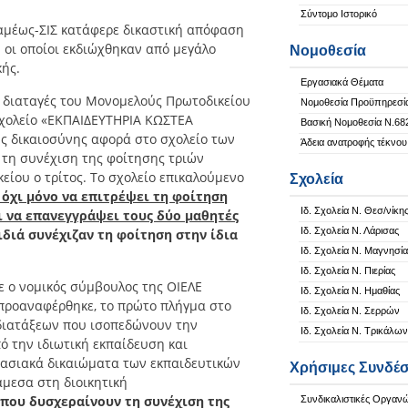
Σύντομο Ιστορικό
αμέως-ΣΙΣ κατάφερε δικαστική απόφαση
 οι οποίοι εκδιώχθηκαν από μεγάλο
Νομοθεσία
κής.
Εργασιακά Θέματα
ς διαταγές του Μονομελούς Πρωτοδικείου
Νομοθεσία Προϋπηρεσί
σχολείο «ΕΚΠΑΙΔΕΥΤΗΡΙΑ ΚΩΣΤΕΑ
Βασική Νομοθεσία Ν.68
ης δικαιοσύνης αφορά στο σχολείο των
Άδεια ανατροφής τέκνου
 τη συνέχιση της φοίτησης τριών
κείου ο τρίτος. Το σχολείο επικαλούμενο
Σχολεία
όχι μόνο να επιτρέψει τη φοίτηση
Ιδ. Σχολεία Ν. Θεσ/νίκη
ι να επανεγγράψει τους δύο μαθητές
Ιδ. Σχολεία Ν. Λάρισας
ιδιά συνέχιζαν τη φοίτηση στην ίδια
Ιδ. Σχολεία Ν. Μαγνησία
Ιδ. Σχολεία Ν. Πιερίας
ε ο νομικός σύμβουλος της ΟΙΕΛΕ
Ιδ. Σχολεία Ν. Ημαθίας
 προαναφέρθηκε, το πρώτο πλήγμα στο
Ιδ. Σχολεία Ν. Σερρών
 διατάξεων που ισοπεδώνουν την
Ιδ. Σχολεία Ν. Τρικάλων
ό την ιδιωτική εκπαίδευση και
γασιακά δικαιώματα των εκπαιδευτικών
Χρήσιμες Συνδέσ
άμεσα στη διοικητική
 που δυσχεραίνουν τη συνέχιση της
Συνδικαλιστικές Οργαν