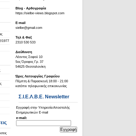
Blog - Αρθογραφία
https://sielbe-views.blogspot.com
Ε-mail
sielbe@gmail.com
ας
Τηλ & Φαξ
2/1977
2310 530 533
Διεύθυνση
Λέοντος Σοφού 10
5ος Όροφος Γρ. 37
54625 Θεσσαλονίκη
ς
Ώρες Λειτουργίας Γραφείου
Πέμπτη & Παρασκευή 18:00 - 21:00
ς
κατόπιν τηλεφωνικής επικοινωνίας
Σ.Ι.Ε.Λ.Β.Ε. Newsletter
Εγγραφή στην Υπηρεσία Αποστολής
Ενημερωτικών E-mail
e-mail:
εις
ώσεις