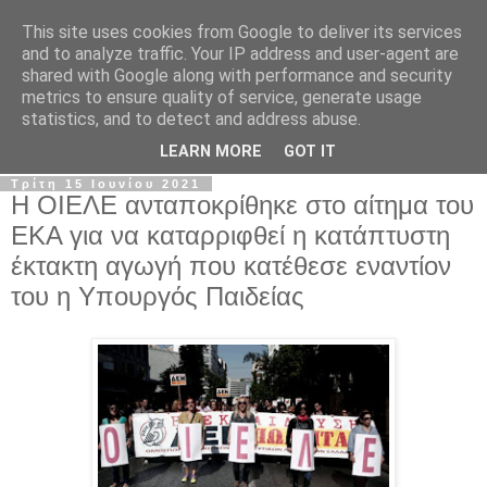
This site uses cookies from Google to deliver its services
Σ.Ι.Ε.Λ.Β.Ε.
and to analyze traffic. Your IP address and user-agent are
shared with Google along with performance and security
metrics to ensure quality of service, generate usage
Ο επίσημος ιστότοπος του Συλλόγου Ιδιωτικών
statistics, and to detect and address abuse.
Εκπαιδευτικών Λειτουργών Βόρειας Ελλάδας
LEARN MORE
GOT IT
Τρίτη 15 Ιουνίου 2021
Η ΟΙΕΛΕ ανταποκρίθηκε στο αίτημα του
ΕΚΑ για να καταρριφθεί η κατάπτυστη
έκτακτη αγωγή που κατέθεσε εναντίον
του η Υπουργός Παιδείας