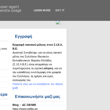
Σ.Ι.Ε.Λ.Β.Ε.
d user-agent
enerate usage
LEARN MORE
GOT IT
Εγγραφή
Εγγραφή τακτικού μέλους στον Σ.Ι.Ε.Λ.
ς στον
Β.Ε.
Αγαπητέ Συνάδελφε, για να γίνεις τακτικό
μέλος του Συλλόγου Ιδιωτικών
Εκπαιδευτικών Βορείου Ελλάδος
(Σ.Ι.Ε.Λ.Β.Ε.) είναι απαραίτητο να
συμπληρώσεις τη σχετική
αίτηση
, και να
την καταθέσεις ενυπόγραφη στα γραφεία
του Συλλόγου, τις ημέρες και ώρες
λειτουργίας του.
Πατήστε εδώ για να κατεβάσετε την αίτηση
[pdf]
τερα
Επικοινωνήστε μαζί μας
Βlog
--
ΔΣ ΣΙΕΛΒΕ
https://www.sielbe.gr/