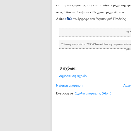
και ο τρόπος αμοιβής τους είναι ο ισχύον μέχρι σήμε
όπως άλλωστε συνέβαινε κάθε χρόνο μέχρι σήμερα.
εδώ
Δείτε
το έγγραφο του Υφυπουργό Παιδείας.
29.
This entry was posted on 29.5.14 You can follow any responses to this 
your
0 σχόλια:
Δημοσίευση σχολίου
Νεότερη ανάρτηση
Αρχι
Εγγραφή σε:
Σχόλια ανάρτησης (Atom)