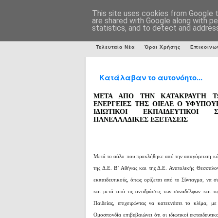
This site uses cookies from Google to
are shared with Google along with pe
statistics, and to detect and addres
Τελευταία Νέα
Όροι Χρήσης
Επικοινω
Κατάλαβαν το αυτονόητο...
ΜΕΤΑ ΑΠΟ ΤΗΝ ΚΑΤΑΚΡΑΥΓΗ Τ
ΕΝΕΡΓΕΙΕΣ ΤΗΣ ΟΙΕΛΕ Ο ΥΦΥΠΟΥΡ
ΙΔΙΩΤΙΚΟΙ ΕΚΠΑΙΔΕΥΤΙΚΟΙ
ΠΑΝΕΛΛΑΔΙΚΕΣ ΕΞΕΤΑΣΕΙΣ
Μετά το σάλο που προκλήθηκε από την απαγόρευση κά
της Δ.Ε. Β’ Αθήνας και της Δ.Ε. Ανατολικής Θεσσαλονί
εκπαιδευτικούς, όπως ορίζεται από το Σύνταγμα, να
και μετά από τις αντιδράσεις των συναδέλφων και τ
Παιδείας, επιχειρώντας να κατευνάσει το κλίμα, μ
Ομοσπονδία επιβεβαιώνει ότι οι ιδιωτικοί εκπαιδευτι