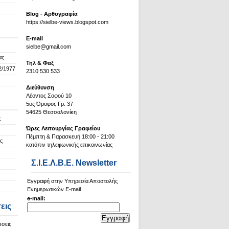
Blog - Αρθογραφία
https://sielbe-views.blogspot.com
Ε-mail
sielbe@gmail.com
ας
Τηλ & Φαξ
2/1977
2310 530 533
Διεύθυνση
Λέοντος Σοφού 10
5ος Όροφος Γρ. 37
54625 Θεσσαλονίκη
ς
Ώρες Λειτουργίας Γραφείου
Πέμπτη & Παρασκευή 18:00 - 21:00
ς
κατόπιν τηλεφωνικής επικοινωνίας
Σ.Ι.Ε.Λ.Β.Ε. Newsletter
Εγγραφή στην Υπηρεσία Αποστολής
Ενημερωτικών E-mail
e-mail:
εις
ώσεις