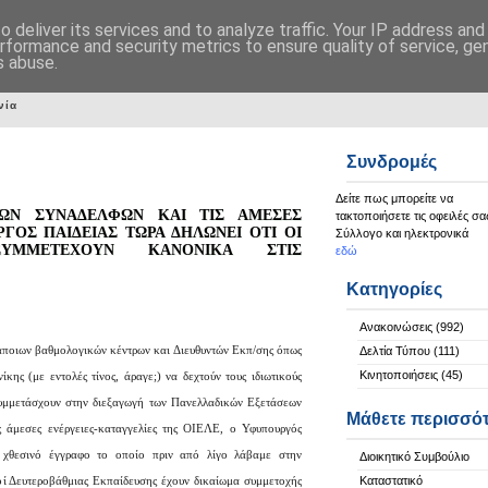
 deliver its services and to analyze traffic. Your IP address an
rformance and security metrics to ensure quality of service, g
s abuse.
νία
Συνδρομές
Δείτε πως μπορείτε να
ΩΝ ΣΥΝΑΔΕΛΦΩΝ ΚΑΙ ΤΙΣ ΑΜΕΣΕΣ
τακτοποιήσετε τις οφειλές σα
ΓΟΣ ΠΑΙΔΕΙΑΣ ΤΩΡΑ ΔΗΛΩΝΕΙ ΟΤΙ ΟΙ
Σύλλογο και ηλεκτρονικά
 ΣΥΜΜΕΤΕΧΟΥΝ ΚΑΝΟΝΙΚΑ ΣΤΙΣ
εδώ
Κατηγορίες
Ανακοινώσεις
(992)
ποιων βαθμολογικών κέντρων και Διευθυντών Εκπ/σης όπως
Δελτία Τύπου
(111)
Κινητοποιήσεις
(45)
κης (με εντολές τίνος, άραγε;) να δεχτούν τους ιδιωτικούς
 συμμετάσχουν στην διεξαγωγή των Πανελλαδικών Εξετάσεων
Μάθετε περισσό
ις άμεσες ενέργειες-καταγγελίες της ΟΙΕΛΕ, ο Υφυπουργός
ε χθεσινό έγγραφο το οποίο πριν από λίγο λάβαμε στην
Διοικητικό Συμβούλιο
κοί Δευτεροβάθμιας Εκπαίδευσης έχουν δικαίωμα συμμετοχής
Καταστατικό