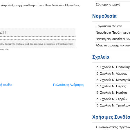
Σύντομο Ιστορικό
ρα στην διεξαγωγή του θεσμού των Πανελλαδικών Εξετάσεων,
Νομοθεσία
Εργασιακά Θέματα
5.14
|
|
Νομοθεσία Προϋπηρεσί
Βασική Νομοθεσία Ν.68
entry through the
RSS 2.0
feed. You can
leave a response
, or
trackback
from
Άδεια ανατροφής τέκνου
 own site.
Σχολεία
Ιδ. Σχολεία Ν. Θεσ/νίκη
Ιδ. Σχολεία Ν. Λάρισας
Ιδ. Σχολεία Ν. Μαγνησία
κή σελίδα
Παλαιότερη Ανάρτηση
Ιδ. Σχολεία Ν. Πιερίας
Ιδ. Σχολεία Ν. Ημαθίας
Ιδ. Σχολεία Ν. Σερρών
Ιδ. Σχολεία Ν. Τρικάλων
Χρήσιμες Συνδέσ
Συνδικαλιστικές Οργαν