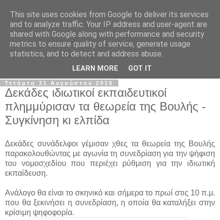
This site uses cookies from Google to deliver its services
Σ.Ι.Ε.Λ.Β.Ε.
and to analyze traffic. Your IP address and user-agent are
shared with Google along with performance and security
metrics to ensure quality of service, generate usage
Ο επίσημος ιστότοπος του Συλλόγου Ιδιωτικών
statistics, and to detect and address abuse.
Εκπαιδευτικών Λειτουργών Βόρειας Ελλάδας
LEARN MORE
GOT IT
Τετάρτη 31 Αυγούστου 2016
Δεκάδες ιδιωτικοί εκπαιδευτικοί
πλημμύρισαν τα θεωρεία της Βουλής -
Συγκίνηση κι ελπίδα
Δεκάδες συνάδελφοι γέμισαν χθες τα θεωρεία της Βουλής
παρακολουθώντας με αγωνία τη συνεδρίαση για την ψήφιση
του νομοσχεδίου που περιέχει ρύθμιση για την ιδιωτική
εκπαίδευση.
Ανάλογο θα είναι το σκηνικό και σήμερα το πρωί στις 10 π.μ.
που θα ξεκινήσει η συνεδρίαση, η οποία θα καταλήξει στην
κρίσιμη ψηφοφορία.