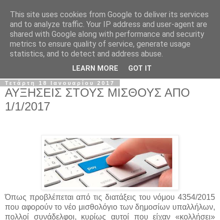
This site uses cookies from Google to deliver its services
Σ.Ι.Ε.Λ.Β.Ε.
and to analyze traffic. Your IP address and user-agent are
shared with Google along with performance and security
metrics to ensure quality of service, generate usage
Ο επίσημος ιστότοπος του Συλλόγου Ιδιωτικών
statistics, and to detect and address abuse.
Εκπαιδευτικών Λειτουργών Βόρειας Ελλάδας
LEARN MORE
GOT IT
Τετάρτη 18 Ιανουαρίου 2017
ΑΥΞΗΣΕΙΣ ΣΤΟΥΣ ΜΙΣΘΟΥΣ ΑΠΟ
1/1/2017
Όπως προβλέπεται από τις διατάξεις του νόμου 4354/2015
που αφορούν το νέο μισθολόγιο των δημοσίων υπαλλήλων,
πολλοί συνάδελφοι, κυρίως αυτοί που είχαν «κολλήσει»