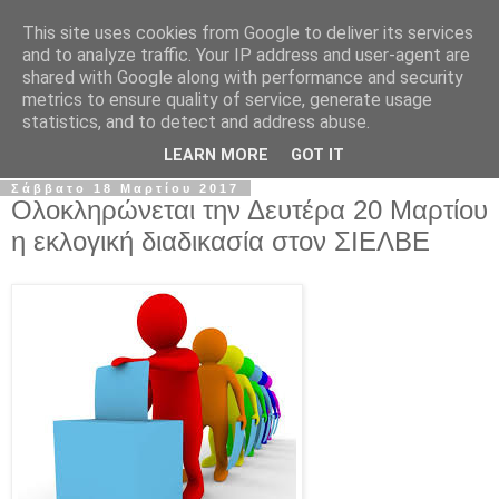
This site uses cookies from Google to deliver its services
Σ.Ι.Ε.Λ.Β.Ε.
and to analyze traffic. Your IP address and user-agent are
shared with Google along with performance and security
metrics to ensure quality of service, generate usage
Ο επίσημος ιστότοπος του Συλλόγου Ιδιωτικών
statistics, and to detect and address abuse.
Εκπαιδευτικών Λειτουργών Βόρειας Ελλάδας
LEARN MORE
GOT IT
Σάββατο 18 Μαρτίου 2017
Ολοκληρώνεται την Δευτέρα 20 Μαρτίου
η εκλογική διαδικασία στον ΣΙΕΛΒΕ