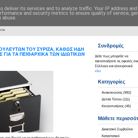
 deliver its services and to analyze traffic. Your IP address an
rformance and security metrics to ensure quality of service, g
s abuse.
νία
Συνδρομές
ΟΥΛΕΥΤΩΝ ΤΟΥ ΣΥΡΙΖΑ, ΚΑΘΩΣ ΗΔΗ
Σ ΓΙΑ ΤΑ ΠΕΙΘΑΡΧΙΚΑ ΤΩΝ ΙΔΙΩΤΙΚΩΝ
Δείτε πως μπορείτε να
τακτοποιήσετε τις οφειλές σα
Σύλλογο και ηλεκτρονικά
εδώ
Κατηγορίες
Ανακοινώσεις
(992)
Δελτία Τύπου
(111)
Κινητοποιήσεις
(45)
Μάθετε περισσό
Διοικητικό Συμβούλιο
Καταστατικό
αν στη Βουλή για τα πειθαρχικά των ιδιωτικών