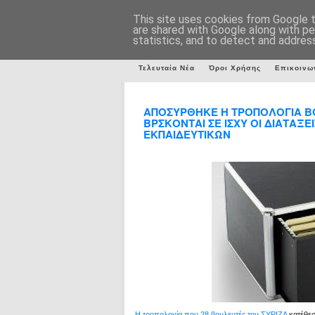
This site uses cookies from Google to
are shared with Google along with pe
statistics, and to detect and addres
Τελευταία Νέα
Όροι Χρήσης
Επικοινω
ΑΠΟΣΥΡΘΗΚΕ Η ΤΡΟΠΟΛΟΓΙΑ Β
ΒΡΣΚΟΝΤΑΙ ΣΕ ΙΣΧΥ ΟΙ ΔΙΑΤΑΞΕΙ
ΕΚΠΑΙΔΕΥΤΙΚΩΝ
Η τροπολογία που 28 βουλευτές του ΣΥΡΙΖΑ
κατέθεσ