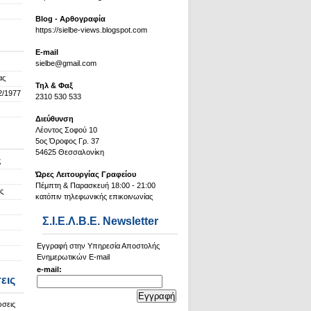
Blog - Αρθογραφία
https://sielbe-views.blogspot.com
Ε-mail
sielbe@gmail.com
ας
Τηλ & Φαξ
2/1977
2310 530 533
Διεύθυνση
Λέοντος Σοφού 10
5ος Όροφος Γρ. 37
54625 Θεσσαλονίκη
ς
Ώρες Λειτουργίας Γραφείου
Πέμπτη & Παρασκευή 18:00 - 21:00
ς
κατόπιν τηλεφωνικής επικοινωνίας
Σ.Ι.Ε.Λ.Β.Ε. Newsletter
Εγγραφή στην Υπηρεσία Αποστολής
Ενημερωτικών E-mail
e-mail:
εις
ώσεις