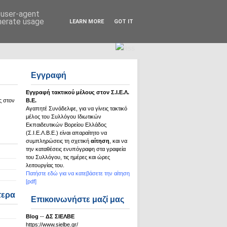
Σ.Ι.Ε.Λ.Β.Ε.
d user-agent
enerate usage
LEARN MORE
GOT IT
Εγγραφή
Εγγραφή τακτικού μέλους στον Σ.Ι.Ε.Λ.
ς στον
Β.Ε.
Αγαπητέ Συνάδελφε, για να γίνεις τακτικό
μέλος του Συλλόγου Ιδιωτικών
Εκπαιδευτικών Βορείου Ελλάδος
(Σ.Ι.Ε.Λ.Β.Ε.) είναι απαραίτητο να
συμπληρώσεις τη σχετική
αίτηση
, και να
την καταθέσεις ενυπόγραφη στα γραφεία
του Συλλόγου, τις ημέρες και ώρες
λειτουργίας του.
Πατήστε εδώ για να κατεβάσετε την αίτηση
[pdf]
τερα
Επικοινωνήστε μαζί μας
Βlog
--
ΔΣ ΣΙΕΛΒΕ
https://www.sielbe.gr/