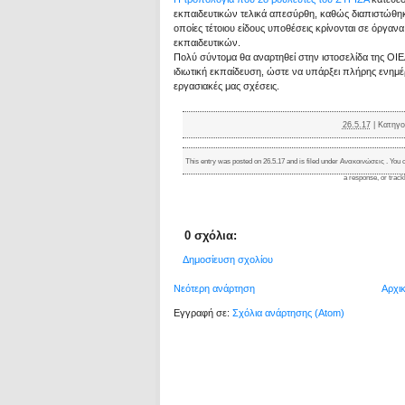
εκπαιδευτικών τελικά απεσύρθη, καθώς διαπιστώθηκε 
οποίες τέτοιου είδους υποθέσεις κρίνονται σε όργα
εκπαιδευτικών.
Πολύ σύντομα θα αναρτηθεί στην ιστοσελίδα της ΟΙΕ
ιδιωτική εκπαίδευση, ώστε να υπάρξει πλήρης ενημέρω
εργασιακές μας σχέσεις.
26.5.17
|
Κατηγο
This entry was posted on 26.5.17 and is filed under
Ανακοινώσεις
. You 
a response
, or
trac
0 σχόλια:
Δημοσίευση σχολίου
Νεότερη ανάρτηση
Αρχι
Εγγραφή σε:
Σχόλια ανάρτησης (Atom)