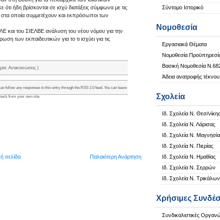
ότι ήδη βρίσκονται σε ισχύ διατάξεις σύμφωνα με τις
Σύντομο Ιστορικό
να στα οποία συμμετέχουν και εκπρόσωποι των
Νομοθεσία
ΛΕ και του ΣΙΕΛΒΕ ανάλυση του νέου νόμου για την
ση των εκπαιδευτικών για το τι ισχύει για τις
Εργασιακά Θέματα
Νομοθεσία Προϋπηρεσί
Βασική Νομοθεσία Ν.68
ρία:
Ανακοινώσεις
|
Άδεια ανατροφής τέκνου
can follow any responses to this entry through the
RSS 2.0
feed. You can
leave
Σχολεία
kback
from your own site.
Ιδ. Σχολεία Ν. Θεσ/νίκη
Ιδ. Σχολεία Ν. Λάρισας
Ιδ. Σχολεία Ν. Μαγνησία
Ιδ. Σχολεία Ν. Πιερίας
κή σελίδα
Παλαιότερη Ανάρτηση
Ιδ. Σχολεία Ν. Ημαθίας
Ιδ. Σχολεία Ν. Σερρών
Ιδ. Σχολεία Ν. Τρικάλων
Χρήσιμες Συνδέσ
Συνδικαλιστικές Οργαν