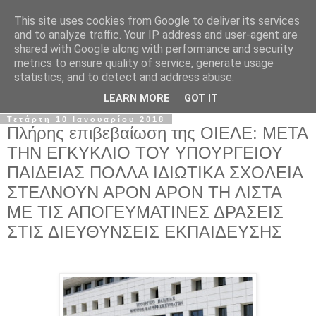
This site uses cookies from Google to deliver its services
Σ.Ι.Ε.Λ.Β.Ε.
and to analyze traffic. Your IP address and user-agent are
shared with Google along with performance and security
metrics to ensure quality of service, generate usage
Ο επίσημος ιστότοπος του Συλλόγου Ιδιωτικών
statistics, and to detect and address abuse.
Εκπαιδευτικών Λειτουργών Βόρειας Ελλάδας
LEARN MORE
GOT IT
Τετάρτη 10 Ιανουαρίου 2018
Πλήρης επιβεβαίωση της ΟΙΕΛΕ: ΜΕΤΑ
ΤΗΝ ΕΓΚΥΚΛΙΟ ΤΟΥ ΥΠΟΥΡΓΕΙΟΥ
ΠΑΙΔΕΙΑΣ ΠΟΛΛΑ ΙΔΙΩΤΙΚΑ ΣΧΟΛΕΙΑ
ΣΤΕΛΝΟΥΝ ΑΡΟΝ ΑΡΟΝ ΤΗ ΛΙΣΤΑ
ΜΕ ΤΙΣ ΑΠΟΓΕΥΜΑΤΙΝΕΣ ΔΡΑΣΕΙΣ
ΣΤΙΣ ΔΙΕΥΘΥΝΣΕΙΣ ΕΚΠΑΙΔΕΥΣΗΣ