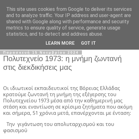
This site uses cookies from Google to deliver its services
Σ.Ι.Ε.Λ.Β.Ε.
and to analyze traffic. Your IP address and user-agent are
shared with Google along with performance and security
metrics to ensure quality of service, generate usage
Ο επίσημος ιστότοπος του Συλλόγου Ιδιωτικών
statistics, and to detect and address abuse.
Εκπαιδευτικών Λειτουργών Βόρειας Ελλάδας
LEARN MORE
GOT IT
Παρασκευή 15 Νοεμβρίου 2024
Πολυτεχνείο 1973: η μνήμη ζωντανή
στις διεκδικήσεις μας
Οι ιδιωτικοί εκπαιδευτικοί της Βόρειας Ελλάδας
κρατούμε ζωντανή τη μνήμη της εξέγερσης του
Πολυτεχνείου 1973 μέσα από την καθημερινή μας
στάση και εναντίωση σε κρίσιμα ζητήματα που ακόμη
και σήμερα, 51 χρόνια μετά, επανέρχονται με ένταση:
Την γιγάντωση του απολυταρχισμού και του
φασισμού