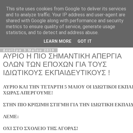
This site uses cookies from Google to deliver its services
Σ.Ι.Ε.Λ.Β.Ε.
and to analyze traffic. Your IP address and user-agent are
shared with Google along with performance and security
metrics to ensure quality of service, generate usage
Ο επίσημος ιστότοπος του Συλλόγου Ιδιωτικών
statistics, and to detect and address abuse.
Εκπαιδευτικών Λειτουργών Βόρειας Ελλάδας
LEARN MORE
GOT IT
Δευτέρα 3 Μαΐου 2010
ΑΥΡΙΟ Η ΠΙΟ ΣΗΜΑΝΤΙΚΗ ΑΠΕΡΓΙΑ
ΟΛΩΝ ΤΩΝ ΕΠΟΧΩΝ ΓΙΑ ΤΟΥΣ
ΙΔΙΩΤΙΚΟΥΣ ΕΚΠΑΙΔΕΥΤΙΚΟΥΣ !
ΑΥΡΙΟ ΚΑΙ ΤΗΝ ΤΕΤΑΡΤΗ 5 ΜΑΙΟΥ ΟΙ ΙΔΙΩΤΙΚΟΙ ΕΚΠΑ
ΧΩΡΑΣ ΑΠΕΡΓΟΥΜΕ!
ΣΤΗΝ ΠΙΟ ΚΡΙΣΙΜΗ ΣΤΙΓΜΗ ΓΙΑ ΤΗΝ ΙΔΙΩΤΙΚΗ ΕΚΠΑΙ
ΛΕΜΕ:
ΟΧΙ ΣΤΟ ΣΧΟΛΕΙΟ ΤΗΣ ΑΓΟΡΑΣ!