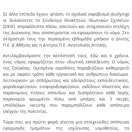
Σε άλλο επίπεδο έχουν φτάσει το σχολικό εκφοβισμό (bullying)
οι διοικούντες το Σύνδεσμο Ιδιοκτητών Ιδιωτικών Σχολείων
(ΣΙΕΙΕ). Απροκάλυπτα πλέον, απειλούν και στοχοποιούν στελέχη
της Διοίκησης που αποπειρώνται να εφαρμόσουν το νόμο. Στο
στόχαστρό τους την περασμένη εβδομάδα μπήκαν ο Δ/ντής
Π.Ε. Δ’ Αθήνας και η Δ/ντρια Π.Ε. Ανατολικής Αττικής.
Αντιλαμβανόμαστε την κατάστασή τους. Εδώ και 6 χρόνια,
ένας νόμος εφαρμόζεται στην ιδιωτική εκπαίδευση. O νόμος
της ζούγκλας. Ορισμένοι εργοδότες παραβιάζουν καθημερινά
και με ακραίο τρόπο κάθε εργασιακό και ανθρώπινο δικαίωμα.
Λειτουργούν με απλήρωτους και αδιόριστους εκπαιδευτικούς,
φοροδιαφεύγουν, εισφοροδιαφεύγουν, εκδίδουν πλαστούς και
παράνομους τίτλους σπουδών και διαπράττουν κάθε λογής
παρανομία κρυμμένοι πίσω από μπάρες και 3 σειρές
υπαλλήλων security που παρεμποδίζουν κάθε απόπειρα
ελέγχου της πολιτείας.
Τώρα που, για πρώτη φορά, γίνεται μια στοιχειώδης απόπειρα
εφαρμογής τμημάτων της ισχύουσας νομοθεσίας, τα