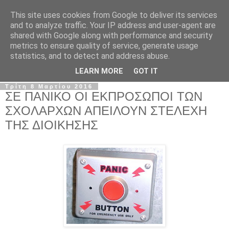
This site uses cookies from Google to deliver its services
Σ.Ι.Ε.Λ.Β.Ε.
and to analyze traffic. Your IP address and user-agent are
shared with Google along with performance and security
metrics to ensure quality of service, generate usage
Ο επίσημος ιστότοπος του Συλλόγου Ιδιωτικών
statistics, and to detect and address abuse.
Εκπαιδευτικών Λειτουργών Βόρειας Ελλάδας
LEARN MORE
GOT IT
Τρίτη 8 Μαρτίου 2016
ΣΕ ΠΑΝΙΚΟ ΟΙ ΕΚΠΡΟΣΩΠΟΙ ΤΩΝ
ΣΧΟΛΑΡΧΩΝ ΑΠΕΙΛΟΥΝ ΣΤΕΛΕΧΗ
ΤΗΣ ΔΙΟΙΚΗΣΗΣ