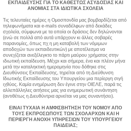
ΕΚΠΑΙΔΕΥΣΗΣ ΓΙΑ ΤΟ ΚΑΘΕΣΤΩΣ ΑΣΥΔΟΣΙΑΣ ΚΑΙ
ΑΝΟΜΙΑΣ ΣΤΑ ΙΔΙΩΤΙΚΑ ΣΧΟΛΕΙΑ
Τις τελευταίες ημέρες η Ομοσπονδία μας βομβαρδίζεται από
τηλεφωνήματα και e-mails συναδέλφων από δεκάδες
σχολεία, σύμφωνα με τα οποία οι δράσεις δεν δηλώνονται
(ενώ σε πολλά από αυτά υπάρχουν κι άλλες σοβαρές
παρανομίες, όπως πχ η μη καταβολή των νόμιμων
αποδοχών των εκπαιδευτικών) με αποτέλεσμα να
συνεχίζεται ανεξέλεγκτο το πάρτι μαύρου χρήματος στην
ιδιωτική εκπαίδευση. Μέχρι και σήμερα, ένα και πλέον μήνα
μετά την καταληκτική ημερομηνία που δόθηκε στις
Διευθύνσεις Εκπαίδευσης, τηρείται από τη Διεύθυνση
Ιδιωτικής Εκπαίδευσης του Υπουργείου μια περίεργη σιγή
ιχθύος. Καμία ενημέρωση δεν έγινε στην ΟΙΕΛΕ, παρά τις
αλλεπάλληλες αιτήσεις μας για ενημερωτική συνάντηση
(αντιθέτως η Διευθύντρια αρνείται να μας συναντήσει).
ΕΙΝΑΙ ΤΥΧΑΙΑ Η ΑΜΦΙΣΒΗΤΗΣΗ ΤΟΥ ΝΟΜΟΥ ΑΠΟ
ΤΟΥΣ ΕΚΠΡΟΣΩΠΟΥΣ ΤΩΝ ΣΧΟΛΑΡΧΩΝ ΚΑΙ Η
ΠΕΡΙΕΡΓΗ ΑΝΟΧΗ ΥΠΗΡΕΣΙΩΝ ΤΟΥ ΥΠΟΥΡΓΕΙΟΥ
ΠΑΙΔΕΙΑΣ;