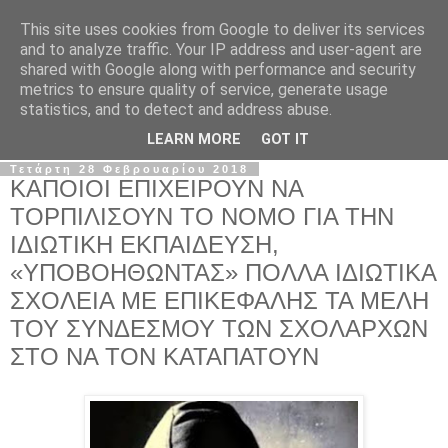
This site uses cookies from Google to deliver its services
Σ.Ι.Ε.Λ.Β.Ε.
and to analyze traffic. Your IP address and user-agent are
shared with Google along with performance and security
metrics to ensure quality of service, generate usage
Ο επίσημος ιστότοπος του Συλλόγου Ιδιωτικών
statistics, and to detect and address abuse.
Εκπαιδευτικών Λειτουργών Βόρειας Ελλάδας
LEARN MORE
GOT IT
Τετάρτη 28 Φεβρουαρίου 2018
ΚΑΠΟΙΟΙ ΕΠΙΧΕΙΡΟΥΝ ΝΑ
ΤΟΡΠΙΛΙΣΟΥΝ ΤΟ ΝΟΜΟ ΓΙΑ ΤΗΝ
ΙΔΙΩΤΙΚΗ ΕΚΠΑΙΔΕΥΣΗ,
«ΥΠΟΒΟΗΘΩΝΤΑΣ» ΠΟΛΛΑ ΙΔΙΩΤΙΚΑ
ΣΧΟΛΕΙΑ ΜΕ ΕΠΙΚΕΦΑΛΗΣ ΤΑ ΜΕΛΗ
ΤΟΥ ΣΥΝΔΕΣΜΟΥ ΤΩΝ ΣΧΟΛΑΡΧΩΝ
ΣΤΟ ΝΑ ΤΟΝ ΚΑΤΑΠΑΤΟΥΝ