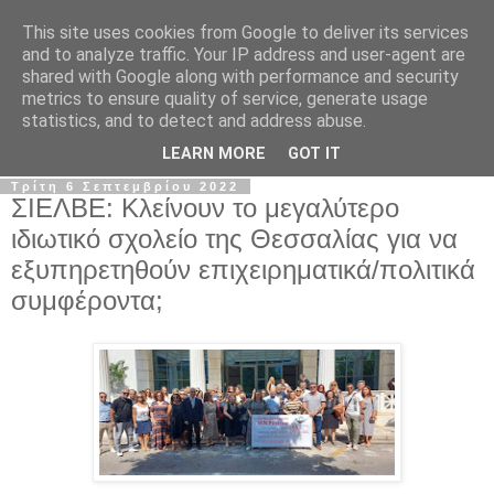
This site uses cookies from Google to deliver its services
Σ.Ι.Ε.Λ.Β.Ε.
and to analyze traffic. Your IP address and user-agent are
shared with Google along with performance and security
metrics to ensure quality of service, generate usage
Ο επίσημος ιστότοπος του Συλλόγου Ιδιωτικών
statistics, and to detect and address abuse.
Εκπαιδευτικών Λειτουργών Βόρειας Ελλάδας
LEARN MORE
GOT IT
Τρίτη 6 Σεπτεμβρίου 2022
ΣΙΕΛΒΕ: Κλείνουν το μεγαλύτερο
ιδιωτικό σχολείο της Θεσσαλίας για να
εξυπηρετηθούν επιχειρηματικά/πολιτικά
συμφέροντα;