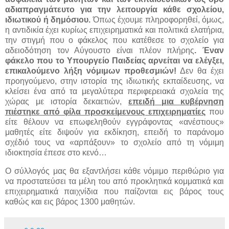
αδιαπραγμάτευτο για την λειτουργία κάθε σχολείου,
ιδιωτικού ή δημόσιου.
Όπως έχουμε πληροφορηθεί, όμως,
η αντιδικία έχει κυρίως επιχειρηματικά και πολιτικά ελατήρια,
την στιγμή που ο φάκελος που κατέθεσε το σχολείο για
αδειοδότηση τον Αύγουστο είναι πλέον πλήρης
. Έναν
φάκελο που το Υπουργείο Παιδείας αρνείται να ελέγξει,
επικαλούμενο λήξη νόμιμων προθεσμιών!
Δεν θα έχει
προηγούμενο, στην ιστορία της ιδιωτικής εκπαίδευσης, να
κλείσει ένα από τα μεγαλύτερα περιφερειακά σχολεία της
χώρας με ιστορία δεκαετιών,
επειδή μια κυβέρνηση
πιέστηκε από φίλα προσκείμενους επιχειρηματίες
που
είτε θέλουν να επωφεληθούν εγγράφοντας «ανέστιους»
μαθητές είτε διψούν για εκδίκηση, επειδή το παράνομο
σχέδιό τους να «αρπάξουν» το σχολείο από τη νόμιμη
ιδιοκτησία έπεσε στο κενό…
Ο σύλλογός μας θα εξαντλήσει κάθε νόμιμο περιθώριο για
να προστατεύσει τα μέλη του από προκλητικά κομματικά και
επιχειρηματικά παιχνίδια που παίζονται εις βάρος τους
καθώς και εις βάρος 1300 μαθητών.