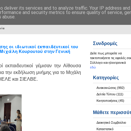
 deliver its services and to analyze traffic. Your IP address an
rformance and security metrics to ensure quality of service, g
s abuse.
νία
Συνδρομές
ης οι ιδιωτικοί εκπαιδευτικοί του
 Μιχάλη Κουρουτού στην Γενική
Δείτε πως μπορείτε να
τακτοποιήσετε τις οφειλές σα
Σύλλογο και ηλεκτρονικά
ί εκπαιδευτικοί γέμισαν την Αίθουσα
εδώ
ια την εκδήλωση μνήμης για το Μιχάλη
Κατηγορίες
ΙΕΛΕ και ΣΙΕΛΒΕ.
Ανακοινώσεις
(992)
Δελτία Τύπου
(111)
Κινητοποιήσεις
(45)
Μάθετε περισσό
Διοικητικό Συμβούλιο
Καταστατικό