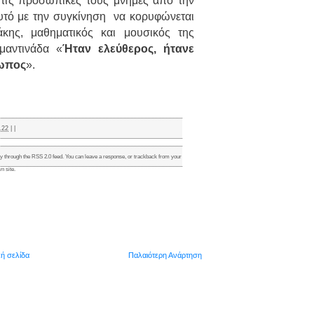
 τις προσωπικές τους μνήμες από την
υτό με την συγκίνηση
να κορυφώνεται
κης, μαθηματικός και μουσικός της
μαντινάδα «
Ήταν ελεύθερος, ήτανε
ρωπος
».
.22
|
|
ry through the
RSS 2.0
feed. You can
leave a response
, or
trackback
from your
n site.
κή σελίδα
Παλαιότερη Ανάρτηση