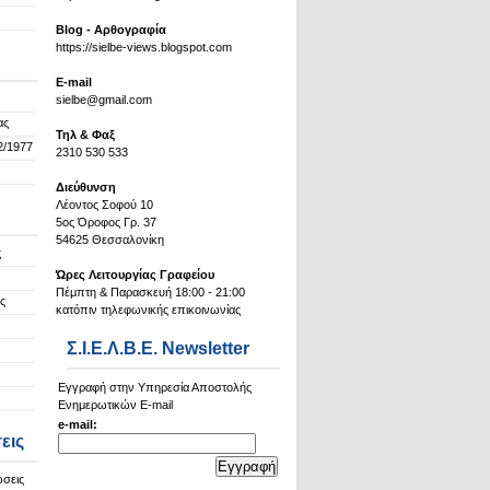
Blog - Αρθογραφία
https://sielbe-views.blogspot.com
Ε-mail
sielbe@gmail.com
ας
Τηλ & Φαξ
2/1977
2310 530 533
Διεύθυνση
Λέοντος Σοφού 10
5ος Όροφος Γρ. 37
54625 Θεσσαλονίκη
ς
Ώρες Λειτουργίας Γραφείου
Πέμπτη & Παρασκευή 18:00 - 21:00
ς
κατόπιν τηλεφωνικής επικοινωνίας
Σ.Ι.Ε.Λ.Β.Ε. Newsletter
Εγγραφή στην Υπηρεσία Αποστολής
Ενημερωτικών E-mail
e-mail:
εις
ώσεις