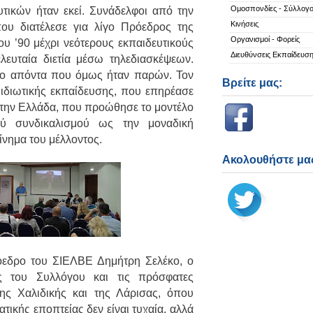
Ομοσπονδίες - Σύλλογο
ευτικών ήταν εκεί. Συνάδελφοι από την
Κινήσεις
υ διατέλεσε για λίγο Πρόεδρος της
Οργανισμοί - Φορείς
ου ’90 μέχρι νεότερους εκπαιδευτικούς
Διευθύνσεις Εκπαίδευσ
ευταία διετία μέσω τηλεδιασκέψεων.
λο απόντα που όμως ήταν παρών. Τον
Βρείτε μας:
ιδιωτικής εκπαίδευσης, που επηρέασε
 στην Ελλάδα, που προώθησε το μοντέλο
κού συνδικαλισμού ως την μοναδική
ίνημα του μέλλοντος.
Ακολουθήστε μας
όεδρο του ΣΙΕΛΒΕ Δημήτρη Σελέκο, ο
ς του Συλλόγου και τις πρόσφατες
της Χαλιδικής και της Λάρισας, όπου
ατικής εποπτείας δεν είναι τυχαία, αλλά