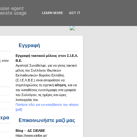
Σ.Ι.Ε.Λ.Β.Ε.
d user-agent
enerate usage
LEARN MORE
GOT IT
Εγγραφή
Εγγραφή τακτικού μέλους στον Σ.Ι.Ε.Λ.
ς στον
Β.Ε.
Αγαπητέ Συνάδελφε, για να γίνεις τακτικό
μέλος του Συλλόγου Ιδιωτικών
Εκπαιδευτικών Βορείου Ελλάδος
(Σ.Ι.Ε.Λ.Β.Ε.) είναι απαραίτητο να
συμπληρώσεις τη σχετική
αίτηση
, και να
την καταθέσεις ενυπόγραφη στα γραφεία
του Συλλόγου, τις ημέρες και ώρες
λειτουργίας του.
Πατήστε εδώ για να κατεβάσετε την αίτηση
[pdf]
τερα
Επικοινωνήστε μαζί μας
Βlog
--
ΔΣ ΣΙΕΛΒΕ
https://www.sielbe.gr/