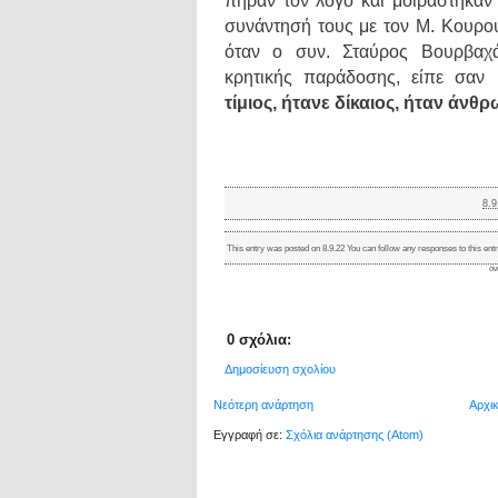
πήραν τον λόγο και μοιράστηκαν
συνάντησή τους με τον Μ. Κουρο
όταν ο συν. Σταύρος Βουρβαχά
κρητικής παράδοσης, είπε σαν 
τίμιος, ήτανε δίκαιος, ήταν άνθ
8.9
This entry was posted on 8.9.22 You can follow any responses to this ent
ow
0 σχόλια:
Δημοσίευση σχολίου
Νεότερη ανάρτηση
Αρχι
Εγγραφή σε:
Σχόλια ανάρτησης (Atom)