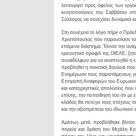
λειτουργεί προς όφελος των εργο
κινητοποιήσεις του Σαββάτου στ
Σύλλογος να συνεχίσει δυναμικά κα
Στη συνέχεια το λόγο πήρε ο Πρό
Χριστόπουλος που παρουσίασε του
επόμενο διάστημα. Τόνισε την ανάγ
ερευνητικό προφίλ της ΟΙΕΛΕ, ζη
συναδέλφων για να αναπτυχθεί η ε
προβληθεί η ποιοτική δουλειά που 
Ενημέρωσε τους παριστάμενους γι
Επιτροπή Αναφορών του Ευρωκοινοβ
και καταχρηστικές απολύσεις που
επίσης, την πεποίθησή του ότι με 
κλάδος θα πετύχει τους στόχους τ
και την αξιοπρέπεια του ιδιωτικού
Αμέσως μετά, προβλήθηκε βίντεο 
πορεία και δράση του Μιχάλη Κο