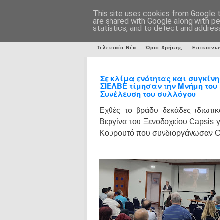
This site uses cookies from Google to
are shared with Google along with pe
statistics, and to detect and addres
Τελευταία Νέα
Όροι Χρήσης
Επικοινω
Σε κλίμα ενότητας και συγκίνησ
ΣΙΕΛΒΕ τίμησαν την Μνήμη του
Συνέλευση του συλλόγου
Εχθές το βράδυ δεκάδες ιδιωτικο
Βεργίνα του Ξενοδοχείου
Capsis
γ
Κουρουτό που συνδιοργάνωσαν Ο