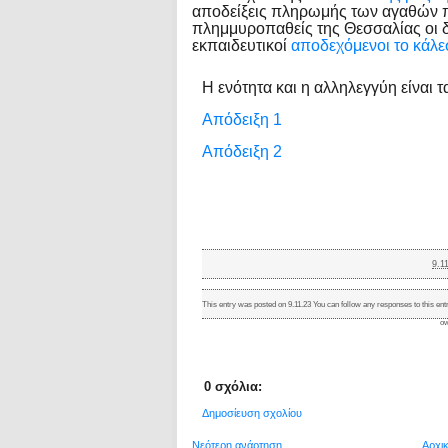
αποδείξεις πληρωμής των αγαθών 
πλημμυροπαθείς της Θεσσαλίας οι δ
εκπαιδευτικοί
αποδεχόμενοι το κάλ
Η ενότητα και η αλληλεγγύη είναι τ
Απόδειξη 1
Απόδειξη 2
9.1
This entry was posted on 9.11.23 You can follow any responses to this ent
ow
0 σχόλια:
Δημοσίευση σχολίου
Νεότερη ανάρτηση
Αρχι