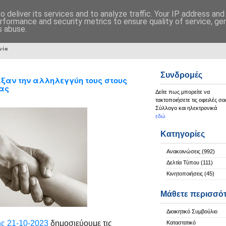
 deliver its services and to analyze traffic. Your IP address an
rformance and security metrics to ensure quality of service, g
s abuse.
νία
Συνδρομές
ειξαν την αλληλεγγύη τους στους
ας
Δείτε πως μπορείτε να
τακτοποιήσετε τις οφειλές σα
Σύλλογο και ηλεκτρονικά
εδώ
Κατηγορίες
Ανακοινώσεις
(992)
Δελτία Τύπου
(111)
Κινητοποιήσεις
(45)
Μάθετε περισσό
Διοικητικό Συμβούλιο
ης 21-10-2023
δημοσιεύουμε τις
Καταστατικό