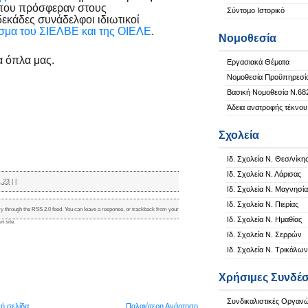
που πρόσφεραν στους
Σύντομο Ιστορικό
εκάδες συνάδελφοι ιδιωτικοί
εσμα του ΣΙΕΛΒΕ και της ΟΙΕΛΕ
.
Νομοθεσία
α όπλα μας.
Εργασιακά Θέματα
Νομοθεσία Προϋπηρεσί
Βασική Νομοθεσία Ν.68
Άδεια ανατροφής τέκνου
Σχολεία
Ιδ. Σχολεία Ν. Θεσ/νίκη
Ιδ. Σχολεία Ν. Λάρισας
1.23
|
|
Ιδ. Σχολεία Ν. Μαγνησία
Ιδ. Σχολεία Ν. Πιερίας
ry through the
RSS 2.0
feed. You can
leave a response
, or
trackback
from your
Ιδ. Σχολεία Ν. Ημαθίας
n site.
Ιδ. Σχολεία Ν. Σερρών
Ιδ. Σχολεία Ν. Τρικάλων
Χρήσιμες Συνδέσ
Συνδικαλιστικές Οργαν
κή σελίδα
Παλαιότερη Ανάρτηση