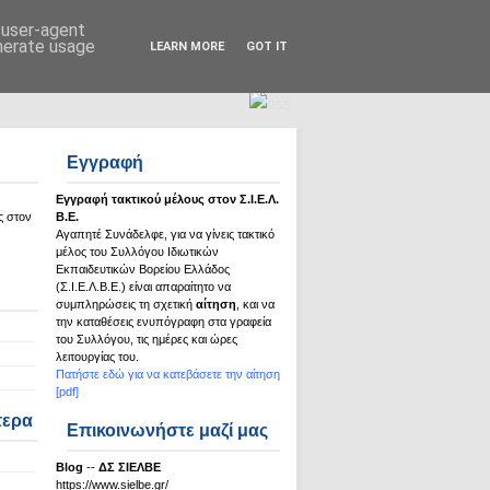
Σ.Ι.Ε.Λ.Β.Ε.
d user-agent
enerate usage
LEARN MORE
GOT IT
Εγγραφή
Εγγραφή τακτικού μέλους στον Σ.Ι.Ε.Λ.
ς στον
Β.Ε.
Αγαπητέ Συνάδελφε, για να γίνεις τακτικό
μέλος του Συλλόγου Ιδιωτικών
Εκπαιδευτικών Βορείου Ελλάδος
(Σ.Ι.Ε.Λ.Β.Ε.) είναι απαραίτητο να
συμπληρώσεις τη σχετική
αίτηση
, και να
την καταθέσεις ενυπόγραφη στα γραφεία
του Συλλόγου, τις ημέρες και ώρες
λειτουργίας του.
Πατήστε εδώ για να κατεβάσετε την αίτηση
[pdf]
τερα
Επικοινωνήστε μαζί μας
Βlog
--
ΔΣ ΣΙΕΛΒΕ
https://www.sielbe.gr/