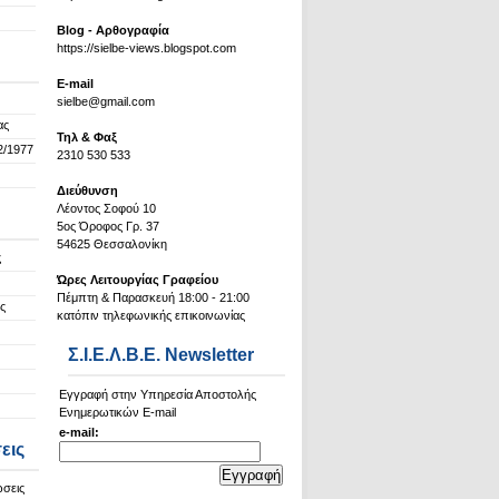
Blog - Αρθογραφία
https://sielbe-views.blogspot.com
Ε-mail
sielbe@gmail.com
ας
Τηλ & Φαξ
2/1977
2310 530 533
Διεύθυνση
Λέοντος Σοφού 10
5ος Όροφος Γρ. 37
54625 Θεσσαλονίκη
ς
Ώρες Λειτουργίας Γραφείου
Πέμπτη & Παρασκευή 18:00 - 21:00
ς
κατόπιν τηλεφωνικής επικοινωνίας
Σ.Ι.Ε.Λ.Β.Ε. Newsletter
Εγγραφή στην Υπηρεσία Αποστολής
Ενημερωτικών E-mail
e-mail:
εις
ώσεις