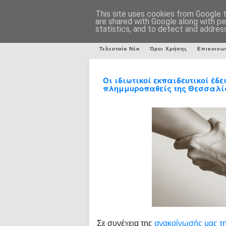
This site uses cookies from Google to
are shared with Google along with pe
statistics, and to detect and addres
Τελευταία Νέα
Όροι Χρήσης
Επικοινω
Οι ιδιωτικοί εκπαιδευτικοί έδ
πλημμυροπαθείς της Θεσσαλί
Σε συνέχεια της
ανακοίνωσής μας τ