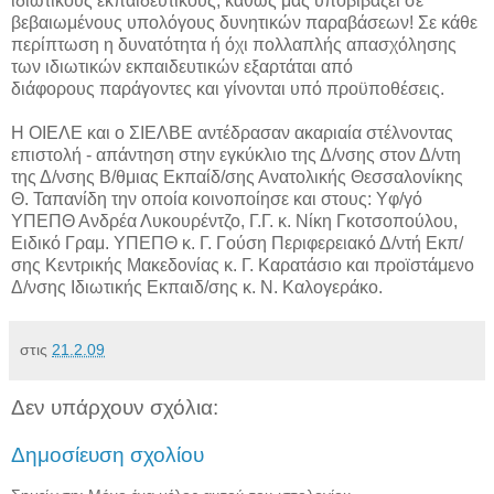
ιδιωτικούς εκπαιδευτικούς, καθώς μας υποβιβάζει σε
βεβαιωμένους υπολόγους δυνητικών παραβάσεων! Σε κάθε
περίπτωση η δυνατότητα ή όχι πολλαπλής απασχόλησης
των ιδιωτικών εκπαιδευτικών εξαρτάται από
διάφορους παράγοντες και γίνονται υπό προϋποθέσεις.
Η ΟΙΕΛΕ και ο ΣΙΕΛΒΕ αντέδρασαν ακαριαία στέλνοντας
επιστολή - απάντηση στην εγκύκλιο της Δ/νσης στον Δ/ντη
της Δ/νσης Β/θμιας Εκπαίδ/σης Ανατολικής Θεσσαλονίκης
Θ. Ταπανίδη την οποία κοινοποίησε και στους: Yφ/γό
ΥΠΕΠΘ Ανδρέα Λυκουρέντζο, Γ.Γ. κ. Νίκη Γκοτσοπούλου,
Ειδικό Γραμ. ΥΠΕΠΘ κ. Γ. Γούση Περιφερειακό Δ/ντή Εκπ/
σης Κεντρικής Μακεδονίας κ. Γ. Καρατάσιο και προϊστάμενο
Δ/νσης Ιδιωτικής Εκπαιδ/σης κ. Ν. Καλογεράκο.
στις
21.2.09
Δεν υπάρχουν σχόλια:
Δημοσίευση σχολίου