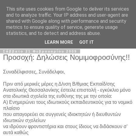
This site uses cookies from Google to deliver its services
Σ.Ι.Ε.Λ.Β.Ε.
and to analyze traffic. Your IP address and user-agent are
shared with Google along with performance and security
metrics to ensure quality of service, generate usage
Ο επίσημος ιστότοπος του Συλλόγου Ιδιωτικών
statistics, and to detect and address abuse.
Εκπαιδευτικών Λειτουργών Βόρειας Ελλάδας
LEARN MORE
GOT IT
Σάββατο 21 Φεβρουαρίου 2009
Προσοχή: Δηλώσεις Νομιμοφροσύνης!!
Συναδέλφισσες, Συνάδελφοι,
Πριν από μερικές μέρες η Δ/νση Β/θμιας Εκπαίδ/σης
Ανατολικής Θεσσαλονίκης έστειλε επιστολή - εγκύκλιο μόνο
στα ιδιωτικά σχολεία της ευθύνης της με την οποία:
Α) Ενημερώνει τους ιδιωτικούς εκπαιδευτικούς για το νομικό
πλαίσιο
που απαγορεύει σε συγγενείς ιδιοκτητών ή διευθυντών
ιδιωτικών σχολείων
να ιδρύουν φροντιστήρια και στους ίδιους να διδάσκουν σ'
αυτά καθώς