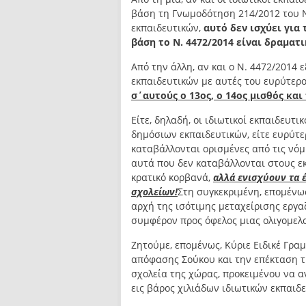
βάση τη Γνωμοδότηση 214/2012 του Ν
εκπαιδευτικών,
αυτό δεν ισχύει για 
βάση το Ν. 4472/2014 είναι δραματ
Από την άλλη, αν και ο Ν. 4472/2014 
εκπαιδευτικών με αυτές του ευρύτερο
σ΄αυτούς ο 13ος, ο 14ος μισθός και
Είτε, δηλαδή, οι ιδιωτικοί εκπαιδευ
δημόσιων εκπαιδευτικών, είτε ευρύτε
καταβάλλονται ορισμένες από τις νό
αυτά που δεν καταβάλλονται στους ε
κρατικό κορβανά,
αλλά ενισχύουν τα 
σχολείων!
Στη συγκεκριμένη, επομένω
αρχή της ισότιμης μεταχείρισης εργα
συμφέρον προς όφελος μιας ολιγομελ
Ζητούμε, επομένως, Κύριε Ειδικέ Γρα
απόφασης Σούκου και την επέκταση τη
σχολεία της χώρας, προκειμένου να α
εις βάρος χιλιάδων ιδιωτικών εκπαιδ