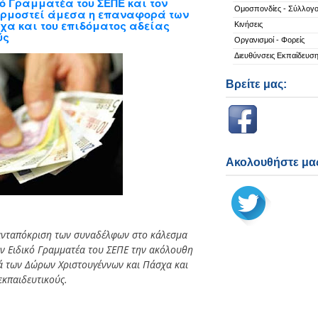
κό Γραμματέα του ΣΕΠΕ και τον
Ομοσπονδίες - Σύλλογο
ρμοστεί άμεσα η επαναφορά των
χα και του επιδόματος αδείας
Κινήσεις
ύς
Οργανισμοί - Φορείς
Διευθύνσεις Εκπαίδευσ
Βρείτε μας:
Ακολουθήστε μας
 ανταπόκριση των συναδέλφων στο κάλεσμα
τον Ειδικό Γραμματέα του ΣΕΠΕ την ακόλουθη
ά των Δώρων Χριστουγέννων και Πάσχα και
εκπαιδευτικούς.