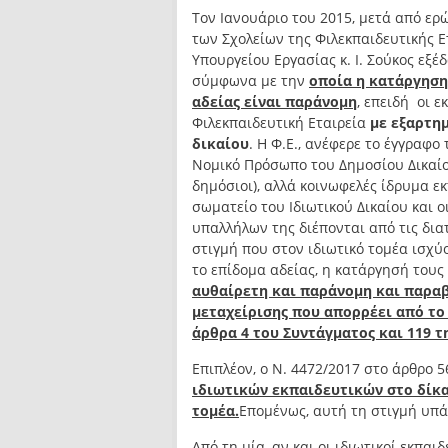
Τον Ιανουάριο του 2015, μετά από ε
των Σχολείων της Φιλεκπαιδευτικής Ετ
Υπουργείου Εργασίας κ. Ι. Σούκος εξέ
σύμφωνα με την
οποία η κατάργηση
αδείας είναι παράνομη
, επειδή οι 
Φιλεκπαιδευτική Εταιρεία
με εξαρτη
δικαίου
. Η Φ.Ε., ανέφερε το έγγραφο
Νομικό Πρόσωπο του Δημοσίου Δικαίο
δημόσιοι), αλλά κοινωφελές ίδρυμα ε
σωματείο του Ιδιωτικού Δικαίου και ο
υπαλλήλων της διέπονται από τις διατ
στιγμή που στον ιδιωτικό τομέα ισχ
το επίδομα αδείας, η κατάργησή τους
αυθαίρετη και παράνομη και παραβι
μεταχείρισης που απορρέει από το 
άρθρα 4 του Συντάγματος και 119 τη
Επιπλέον, ο Ν. 4472/2017 στο άρθρο 
ιδιωτικών εκπαιδευτικών στο δίκα
τομέα.
Επομένως, αυτή τη στιγμή υπά
Από τη μία, αν και οι ιδιωτικοί εκπα