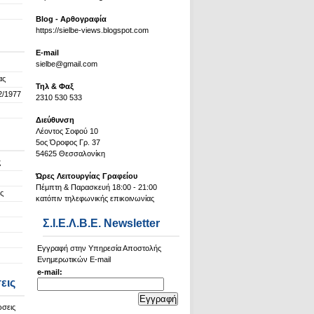
Blog - Αρθογραφία
https://sielbe-views.blogspot.com
Ε-mail
sielbe@gmail.com
ας
Τηλ & Φαξ
2/1977
2310 530 533
Διεύθυνση
Λέοντος Σοφού 10
5ος Όροφος Γρ. 37
54625 Θεσσαλονίκη
ς
Ώρες Λειτουργίας Γραφείου
Πέμπτη & Παρασκευή 18:00 - 21:00
ς
κατόπιν τηλεφωνικής επικοινωνίας
Σ.Ι.Ε.Λ.Β.Ε. Newsletter
Εγγραφή στην Υπηρεσία Αποστολής
Ενημερωτικών E-mail
e-mail:
εις
ώσεις