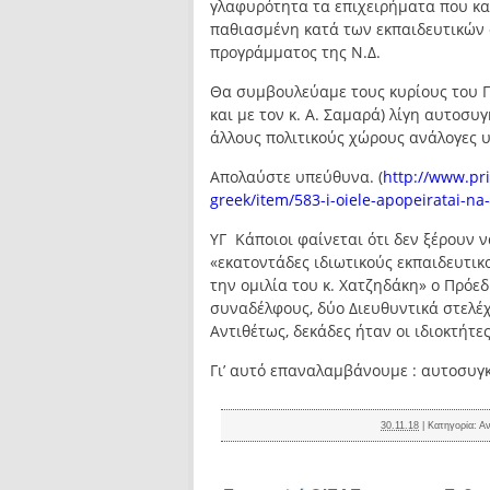
γλαφυρότητα τα επιχειρήματα που κα
παθιασμένη κατά των εκπαιδευτικών 
προγράμματος της Ν.Δ.
Θα συμβουλεύαμε τους κυρίους του Γρ
και με τον κ. Α. Σαμαρά) λίγη αυτοσυ
άλλους πολιτικούς χώρους ανάλογες 
Απολαύστε υπεύθυνα. (
http://www.pr
greek/item/583-i-oiele-apopeiratai-na-
ΥΓ Κάποιοι φαίνεται ότι δεν ξέρουν ν
«εκατοντάδες ιδιωτικούς εκπαιδευτι
την ομιλία του κ. Χατζηδάκη» ο Πρόεδρ
συναδέλφους, δύο Διευθυντικά στελέχ
Αντιθέτως, δεκάδες ήταν οι ιδιοκτήτε
Γι’ αυτό επαναλαμβάνουμε : αυτοσυγ
30.11.18
|
Κατηγορία:
Αν