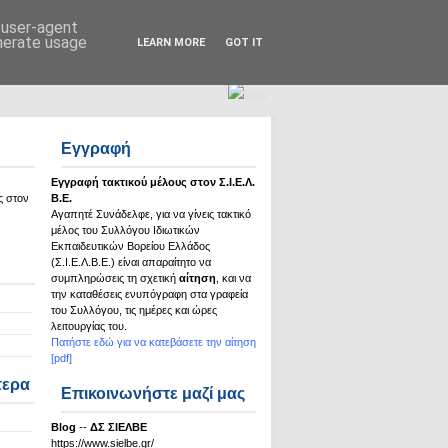
Σ.Ι.Ε.Λ.Β.Ε.
d user-agent
enerate usage
LEARN MORE
GOT IT
Εγγραφή
Εγγραφή τακτικού μέλους στον Σ.Ι.Ε.Λ.
ς στον
Β.Ε.
Αγαπητέ Συνάδελφε, για να γίνεις τακτικό
μέλος του Συλλόγου Ιδιωτικών
Εκπαιδευτικών Βορείου Ελλάδος
(Σ.Ι.Ε.Λ.Β.Ε.) είναι απαραίτητο να
συμπληρώσεις τη σχετική
αίτηση
, και να
την καταθέσεις ενυπόγραφη στα γραφεία
του Συλλόγου, τις ημέρες και ώρες
λειτουργίας του.
Πατήστε εδώ για να κατεβάσετε την αίτηση
[pdf]
τερα
Επικοινωνήστε μαζί μας
Βlog
--
ΔΣ ΣΙΕΛΒΕ
https://www.sielbe.gr/