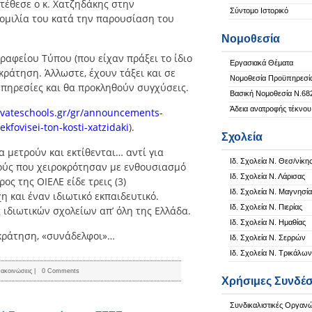
τέθεσε ο κ. Χατζηδάκης στην
Σύντομο Ιστορικό
ομιλία του κατά την παρουσίαση του
Νομοθεσία
αφείου Τύπου (που είχαν πράξει το ίδιο
Εργασιακά Θέματα
γκράτηση. Άλλωστε, έχουν τάξει και σε
Νομοθεσία Προϋπηρεσί
υπηρεσίες και θα προκληθούν συγχύσεις.
Βασική Νομοθεσία Ν.68
Άδεια ανατροφής τέκνου
ivateschools.gr/gr/announcements-
ekfovisei-ton-kosti-xatzidaki
).
Σχολεία
α μετρούν και εκτίθενται… αντί για
Ιδ. Σχολεία Ν. Θεσ/νίκη
κούς που χειροκρότησαν με ενθουσιασμό
Ιδ. Σχολεία Ν. Λάρισας
ος της ΟΙΕΛΕ είδε τρεις (3)
Ιδ. Σχολεία Ν. Μαγνησία
η και έναν ιδιωτικό εκπαιδευτικό.
Ιδ. Σχολεία Ν. Πιερίας
ς ιδιωτικών σχολείων απ’ όλη της Ελλάδα.
Ιδ. Σχολεία Ν. Ημαθίας
κράτηση, «συνάδελφοι»…
Ιδ. Σχολεία Ν. Σερρών
Ιδ. Σχολεία Ν. Τρικάλων
ακοινώσεις
|
0 Comments
Χρήσιμες Συνδέσ
Συνδικαλιστικές Οργαν