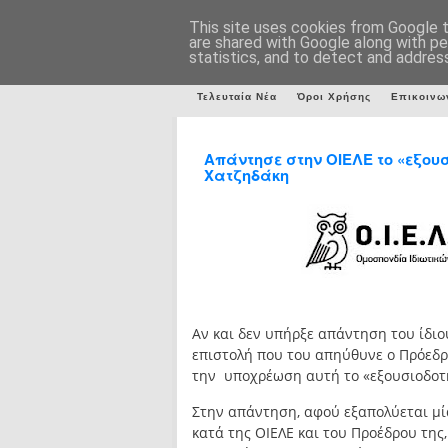
This site uses cookies from Google to
are shared with Google along with pe
statistics, and to detect and addres
Τελευταία Νέα
Όροι Χρήσης
Επικοινω
Απάντησε στην ΟΙΕΛΕ το «εξουσ
Χατζηδάκη
Αν και δεν υπήρξε απάντηση του ίδιο
επιστολή που του απηύθυνε ο Πρόεδρο
την υποχρέωση αυτή το «εξουσιοδοτη
Στην απάντηση, αφού εξαπολύεται μί
κατά της ΟΙΕΛΕ και του Προέδρου της