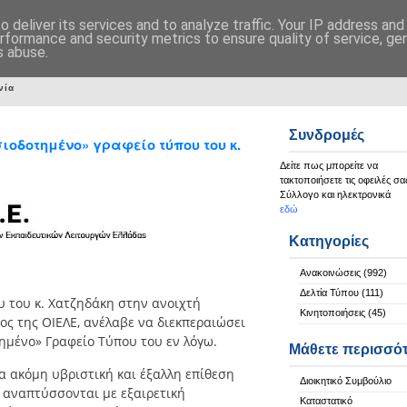
 deliver its services and to analyze traffic. Your IP address an
rformance and security metrics to ensure quality of service, g
s abuse.
νία
Συνδρομές
ιοδοτημένο» γραφείο τύπου του κ.
Δείτε πως μπορείτε να
τακτοποιήσετε τις οφειλές σα
Σύλλογο και ηλεκτρονικά
εδώ
Κατηγορίες
Ανακοινώσεις
(992)
Δελτία Τύπου
(111)
υ του κ. Χατζηδάκη στην ανοιχτή
Κινητοποιήσεις
(45)
ς της ΟΙΕΛΕ, ανέλαβε να διεκπεραιώσει
μένο» Γραφείο Τύπου του εν λόγω.
Μάθετε περισσό
α ακόμη υβριστική και έξαλλη επίθεση
Διοικητικό Συμβούλιο
, αναπτύσσονται με εξαιρετική
Καταστατικό