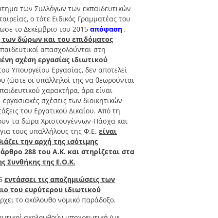
ρώτημα των Συλλόγων των εκπαιδευτικών
αιρείας, ο τότε Ειδικός Γραμματέας του
δωσε το Δεκέμβριο του 2015
απόφαση
,
 των δώρων και του επιδόματος
εκπαιδευτικοί απασχολούνται στη
μένη σχέση εργασίας ιδιωτικού
 του Υπουργείου Εργασίας, δεν αποτελεί
υ (ώστε οι υπάλληλοί της να θεωρούνται
κπαιδευτικού χαρακτήρα, άρα είναι
ι εργασιακές σχέσεις των διοικητικών
άξεις του Εργατικού Δικαίου. Από τη
ύουν τα δώρα Χριστουγέννων-Πάσχα και
 για τους υπαλλήλους της Φ.Ε.
είναι
άζει την αρχή της ισότιμης
άρθρο 288 του Α.Κ. και στηρίζεται στα
ς Συνθήκης της Ε.Ο.Κ.
56
εντάσσει τις αποζημιώσεις των
ιο του ευρύτερου ιδιωτικού
ρχει το ακόλουθο νομικό παράδοξο.
ιδευτικοί ακολουθούν υποχρεωτικά (με