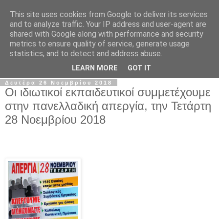
This site uses cookies from Google to deliver its services
Σ.Ι.Ε.Λ.Β.Ε.
and to analyze traffic. Your IP address and user-agent are
shared with Google along with performance and security
metrics to ensure quality of service, generate usage
Ο επίσημος ιστότοπος του Συλλόγου Ιδιωτικών
statistics, and to detect and address abuse.
Εκπαιδευτικών Λειτουργών Βόρειας Ελλάδας
LEARN MORE
GOT IT
Δευτέρα 26 Νοεμβρίου 2018
Οι ιδιωτικοί εκπαιδευτικοί συμμετέχουμε
στην πανελλαδική απεργία, την Τετάρτη
28 Νοεμβρίου 2018