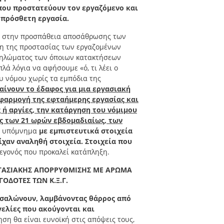
που προστατεύουν τον εργαζόμενο και
 πρόσθετη εργασία.
αι στην προσπάθεια αποσάθρωσης των
ση της προστασίας των εργαζομένων
 ξηλώματος των όποιων κατακτήσεων
λά λόγια να αφήσουμε «ό, τι λέει ο
υ νόμου χωρίς τα εμπόδια της
αίνουν το έδαφος για μια εργασιακή
φαρμογή της εφταήμερης εργασίας και
 ή αργίες, την κατάργηση του νόμιμου
ς των 21 ωρών εβδομαδιαίως, των
ς, υπόμνημα
με εμπιστευτικά στοιχεία
ίχαν αναληθή στοιχεία. Στοιχεία που
γεγονός που προκαλεί κατάπληξη.
ΓΑΣΙΑΚΗΣ ΑΠΟΡΡΥΘΜΙΣΗΣ ΜΕ ΑΡΩΜΑ
ΓΟΔΟΤΕΣ ΤΩΝ Κ.Ξ.Γ.
ξεσαλώνουν, λαμβάνοντας θάρρος από
γελίες που ακούγονται και
η θα είναι ευνοϊκή στις απόψεις τους,