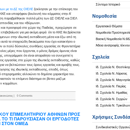
Σύντομο Ιστορικό
ων με το ΔΣ της ΟΙΕΛΕ
ξεκίνησαν με την επίσκεψη του
 ΚΚΕ και υποψήφιου βουλευτή του κόμματος στην Α’
Νομοθεσία
ηση παραβρέθηκαν πολλά μέλη των ΔΣ ΟΙΕΛΕ και ΣΙΕΛ
σπονδίας και του «Βύρωνα».
Εργασιακά Θέματα
ία και προσφορά στο χώρο της Παιδείας, προχώρησε σε
 επιβεβαίωσε για μια ακόμη φορά ότι το ΚΚΕ θα βρίσκεται
Νομοθεσία Προϋπηρεσί
μενων στην ιδιωτική εκπαίδευση μέσα και έξω από τη
Βασική Νομοθεσία Ν.68
αυτά τα στοιχειώδη δικαιώματα που έχει κατακτήσει ο
Άδεια ανατροφής τέκνου
ούν οι πολύ δύσκολες συνθήκες εργασίας σε Φροντιστήρια
ολες μέρες που έρχονται, ο μόνος δρόμος άμυνας είναι
, υπογράμμισε ότι είναι απαραίτητο να συνεχιστεί η
Σχολεία
ς εργασίας στο χώρο της ιδιωτικής εκπαίδευσης, καθώς
 για να βελτιώσουν τους όρους εργασίας και αμοιβής τους.
Ιδ. Σχολεία Ν. Θεσ/νίκη
ργησης της ιδιωτικής εκπαίδευσης, επειδή, όπως
Ιδ. Σχολεία Ν. Λάρισας
επιχειρηματίες αλλοιώνει το δημόσιο χαρακτήρα του.
αστούν το επόμενο διάστημα σε βίντεο μαζί με
Ιδ. Σχολεία Ν. Μαγνησία
ών κομμάτων.
Ιδ. Σχολεία Ν. Πιερίας
Ιδ. Σχολεία Ν. Ημαθίας
ακοινώσεις
|
0 Comments
Ιδ. Σχολεία Ν. Σερρών
Ιδ. Σχολεία Ν. Τρικάλων
ΙΚΟΥ ΕΠΙΜΕΛΗΤΗΡΙΟΥ ΑΘΗΝΩΝ ΠΡΟΣ
Χρήσιμες Συνδέσ
Α ΤΟ ΤΙ ΠΑΡΟΥΣΙΑΣΑΝ ΟΙ ΕΡΓΟΔΟΤΕΣ
 ΣΤΟΝ ΟΜΕΔ
Συνδικαλιστικές Οργαν