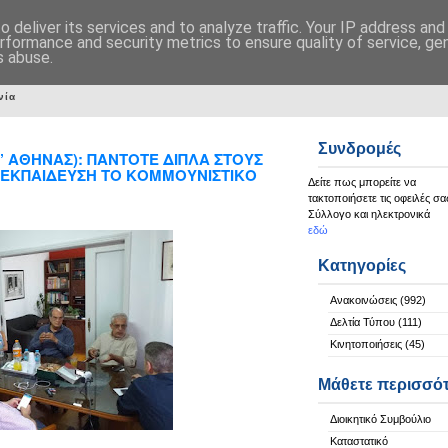
 deliver its services and to analyze traffic. Your IP address an
rformance and security metrics to ensure quality of service, g
s abuse.
νία
Συνδρομές
’ ΑΘΗΝΑΣ): ΠΑΝΤΟΤΕ ΔΙΠΛΑ ΣΤΟΥΣ
 ΕΚΠΑΙΔΕΥΣΗ ΤΟ ΚΟΜΜΟΥΝΙΣΤΙΚΟ
Δείτε πως μπορείτε να
τακτοποιήσετε τις οφειλές σα
Σύλλογο και ηλεκτρονικά
εδώ
Κατηγορίες
Ανακοινώσεις
(992)
Δελτία Τύπου
(111)
Κινητοποιήσεις
(45)
Μάθετε περισσό
Διοικητικό Συμβούλιο
Καταστατικό