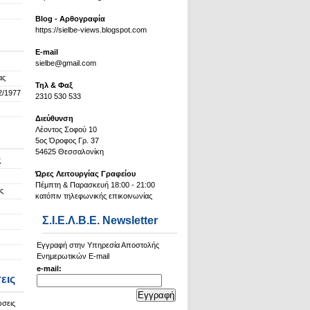
Blog - Αρθογραφία
https://sielbe-views.blogspot.com
Ε-mail
sielbe@gmail.com
ας
Τηλ & Φαξ
2/1977
2310 530 533
Διεύθυνση
Λέοντος Σοφού 10
5ος Όροφος Γρ. 37
54625 Θεσσαλονίκη
ς
Ώρες Λειτουργίας Γραφείου
Πέμπτη & Παρασκευή 18:00 - 21:00
ς
κατόπιν τηλεφωνικής επικοινωνίας
Σ.Ι.Ε.Λ.Β.Ε. Newsletter
Εγγραφή στην Υπηρεσία Αποστολής
Ενημερωτικών E-mail
e-mail:
εις
ώσεις