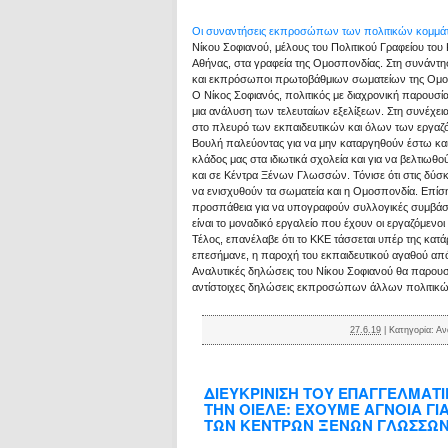
Οι συναντήσεις εκπροσώπων των πολιτικών κομμάτ
Νίκου Σοφιανού, μέλους του Πολιτικού Γραφείου του
Αθήνας, στα γραφεία της Ομοσπονδίας. Στη συνάντ
και εκπρόσωποι πρωτοβάθμιων σωματείων της Ομο
Ο Νίκος Σοφιανός, πολιτικός με διαχρονική παρουσ
μια ανάλυση των τελευταίων εξελίξεων. Στη συνέχεια
στο πλευρό των εκπαιδευτικών και όλων των εργαζό
Βουλή παλεύοντας για να μην καταργηθούν έστω και 
κλάδος μας στα ιδιωτικά σχολεία και για να βελτιωθ
και σε Κέντρα Ξένων Γλωσσών. Τόνισε ότι στις δύσκ
να ενισχυθούν τα σωματεία και η Ομοσπονδία. Επίσης
προσπάθεια για να υπογραφούν συλλογικές συμβάσει
είναι το μοναδικό εργαλείο που έχουν οι εργαζόμενοι
Τέλος, επανέλαβε ότι το ΚΚΕ τάσσεται υπέρ της κατά
επεσήμανε, η παροχή του εκπαιδευτικού αγαθού από 
Αναλυτικές δηλώσεις του Νίκου Σοφιανού θα παρουσι
αντίστοιχες δηλώσεις εκπροσώπων άλλων πολιτικ
27.6.19
|
Κατηγορία:
Αν
ΔΙΕΥΚΡΙΝΙΣΗ ΤΟΥ ΕΠΑΓΓΕΛΜΑΤ
ΤΗΝ ΟΙΕΛΕ: ΕΧΟΥΜΕ ΑΓΝΟΙΑ ΓΙ
ΤΩΝ ΚΕΝΤΡΩΝ ΞΕΝΩΝ ΓΛΩΣΣΩΝ