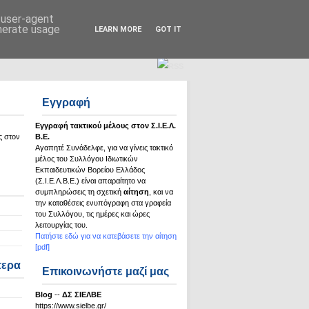
Σ.Ι.Ε.Λ.Β.Ε.
d user-agent
enerate usage
LEARN MORE
GOT IT
Εγγραφή
Εγγραφή τακτικού μέλους στον Σ.Ι.Ε.Λ.
ς στον
Β.Ε.
Αγαπητέ Συνάδελφε, για να γίνεις τακτικό
μέλος του Συλλόγου Ιδιωτικών
Εκπαιδευτικών Βορείου Ελλάδος
(Σ.Ι.Ε.Λ.Β.Ε.) είναι απαραίτητο να
συμπληρώσεις τη σχετική
αίτηση
, και να
την καταθέσεις ενυπόγραφη στα γραφεία
του Συλλόγου, τις ημέρες και ώρες
λειτουργίας του.
Πατήστε εδώ για να κατεβάσετε την αίτηση
[pdf]
τερα
Επικοινωνήστε μαζί μας
Βlog
--
ΔΣ ΣΙΕΛΒΕ
https://www.sielbe.gr/