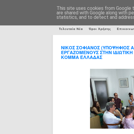
This site uses cookies from Google to
are shared with Google along with pe
statistics, and to detect and addres
Τελευταία Νέα
Όροι Χρήσης
Επικοινω
ΝΙΚΟΣ ΣΟΦΙΑΝΟΣ (ΥΠΟΨΗΦΙΟΣ Α
ΕΡΓΑΖΟΜΕΝΟΥΣ ΣΤΗΝ ΙΔΙΩΤΙΚΗ
ΚΟΜΜΑ ΕΛΛΑΔΑΣ