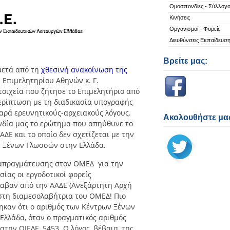
Ομοσπονδίες - Σύλλογο
Κινήσεις
Οργανισμοί - Φορείς
Διευθύνσεις Εκπαίδευσ
Βρείτε μας:
μετά από τη
χθεσινή ανακοίνωση της
 Επιμελητηρίου Αθηνών κ. Γ.
τοιχεία που ζήτησε το Επιμελητήριο από
περίπτωση με τη διαδικασία υπογραφής
αρά ερευνητικούς-αρχειακούς λόγους.
Ακολουθήστε μας
νδία μας το ερώτημα που απηύθυνε το
ΑΔΕ και το οποίο δεν σχετίζεται με την
 Ξένων Γλωσσών στην Ελλάδα.
ιαπραγμάτευσης στον ΟΜΕΔ για την
ίας οι εργοδοτικοί φορείς
λαβαν από την ΑΑΔΕ (Ανεξάρτητη Αρχή
στη διαμεσολαβήτρια του ΟΜΕΔ! Πιο
τηκαν ότι ο αριθμός των Κέντρων Ξένων
 Ελλάδα, όταν ο πραγματικός αριθμός
στην ΟΙΕΛΕ, 5453. Ο λόγος, βέβαια, της