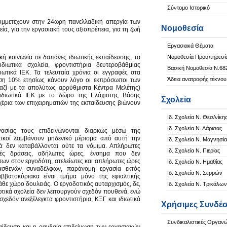
Σύντομο Ιστορικό
ί συμμετέχουν στην 24ωρη πανελλαδική απεργία των
Νομοθεσία
ία, για την εργασιακή τους αξιοπρέπεια, για τη ζωή
Εργασιακά Θέματα
κή κοινωνία σε δαπάνες ιδιωτικής εκπαίδευσης, τα
Νομοθεσία Προϋπηρεσί
ιωτικά σχολεία, φροντιστήρια δευτεροβάθμιας
Βασική Νομοθεσία Ν.68
ιωτικά ΙΕΚ. Τα τελευταία χρόνια οι εγγραφές στα
Άδεια ανατροφής τέκνου
ύξηση 10% ετησίως κάνουν λόγο οι εκπρόσωποι των
(μαζί με τα απολύτως αρρύθμιστα Κέντρα Μελέτης)
 ιδιωτικά ΙΕΚ με το δώρο της Ελάχιστης Βάσης
Σχολεία
χέρια των επιχειρηματιών της εκπαίδευσης βιώνουν
Ιδ. Σχολεία Ν. Θεσ/νίκη
Ιδ. Σχολεία Ν. Λάρισας
ασίας τους επιδεινώνονται διαρκώς μέσω της
ευτικοί λαμβάνουν μηδενικό μέρισμα από αυτή την
Ιδ. Σχολεία Ν. Μαγνησία
 δεν καταβάλλονται ούτε τα νόμιμα. Απλήρωτες
Ιδ. Σχολεία Ν. Πιερίας
ινές δράσεις, αδήλωτες ώρες, ένσημα που δεν
των στον εργοδότη, ατελείωτες και απλήρωτες ώρες
Ιδ. Σχολεία Ν. Ημαθίας
 ασθενών συναδέλφων, παράνομη εργασία εκτός
Ιδ. Σχολεία Ν. Σερρών
αββατοκύριακα είναι τμήμα μόνο της εφιαλτικής
άθε χώρο δουλειάς. Ο εργοδοτικός αυταρχισμός, δε,
Ιδ. Σχολεία Ν. Τρικάλων
ωτικά σχολεία δεν λειτουργούν σχεδόν πουθενά, ενώ
σχεδόν ανεξέλεγκτα φροντιστήρια, ΚΞΓ και ιδιωτικά
Χρήσιμες Συνδέσ
Συνδικαλιστικές Οργαν