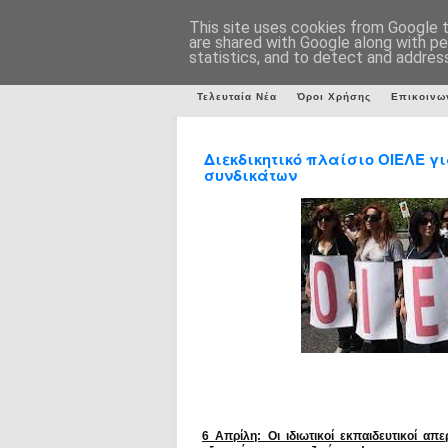
This site uses cookies from Google to
are shared with Google along with pe
statistics, and to detect and addres
Τελευταία Νέα
Όροι Χρήσης
Επικοινω
Διεκδικητικό πλαίσιο ΟΙΕΛΕ γ
συνδικάτων
6 Απρίλη: Οι ιδιωτικοί εκπαιδευτικοί απ