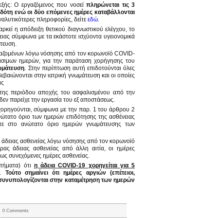
 εξής: Ο εργαζόμενος που νοσεί
πληρώνεται τις 3
οδότη ενώ οι δύο επόμενες ημέρες καταβάλλονται
ναλυτικότερες πληροφορίες, δείτε
εδώ
.
αρκεί η απόδειξη θετικού διαγνωστικού ελέγχου, το
νειας σύμφωνα με τα εκάστοτε ισχύοντα υγειονομικά
άτευση.
εργαζομένων λόγω νόσησης από τον κορωνοϊό COVID-
γάσιμων ημερών, για την παράταση χορήγησης του
νωμάτευση
. Στην περίπτωση αυτή επιδοτούνται όλες
 βεβαιώνονται στην ιατρική γνωμάτευση και οι οποίες
ας
α της περιόδου αποχής του ασφαλισμένου από την
δεν παρείχε την εργασία του εξ αποστάσεως.
 χορηγούνται, σύμφωνα με την παρ. 1 του άρθρου 2
ανώτατο όριο των ημερών επιδότησης της ασθένειας
ύτε στο ανώτατο όριο ημερών γνωμάτευσης των
ς άδειας ασθενείας λόγω νόσησης από τον κορωνοϊό
ρας άδειας ασθενείας από άλλη αιτία, οι ημέρες
ως συνεχόμενες ημέρες ασθενείας.
ωτήματα) ότι
η άδεια COVID-19 χορηγείται για 5
.
Τούτο σημαίνει ότι ημέρες αργιών (επέτειοι,
ν συνυπολογίζονται στην καταμέτρηση των ημερών
0 Comments