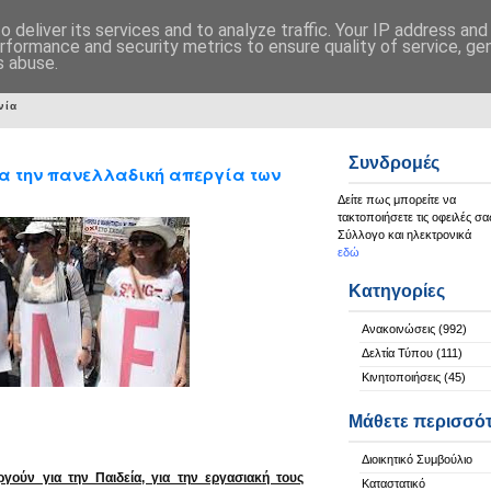
 deliver its services and to analyze traffic. Your IP address an
rformance and security metrics to ensure quality of service, g
s abuse.
νία
Συνδρομές
ια την πανελλαδική απεργία των
Δείτε πως μπορείτε να
τακτοποιήσετε τις οφειλές σα
Σύλλογο και ηλεκτρονικά
εδώ
Κατηγορίες
Ανακοινώσεις
(992)
Δελτία Τύπου
(111)
Κινητοποιήσεις
(45)
Μάθετε περισσό
Διοικητικό Συμβούλιο
εργούν για την Παιδεία, για την εργασιακή τους
Καταστατικό