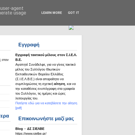
Σ.Ι.Ε.Λ.Β.Ε.
d user-agent
enerate usage
LEARN MORE
GOT IT
Εγγραφή
Εγγραφή τακτικού μέλους στον Σ.Ι.Ε.Λ.
ς στον
Β.Ε.
Αγαπητέ Συνάδελφε, για να γίνεις τακτικό
μέλος του Συλλόγου Ιδιωτικών
Εκπαιδευτικών Βορείου Ελλάδος
(Σ.Ι.Ε.Λ.Β.Ε.) είναι απαραίτητο να
συμπληρώσεις τη σχετική
αίτηση
, και να
την καταθέσεις ενυπόγραφη στα γραφεία
του Συλλόγου, τις ημέρες και ώρες
λειτουργίας του.
Πατήστε εδώ για να κατεβάσετε την αίτηση
[pdf]
τερα
Επικοινωνήστε μαζί μας
Βlog
--
ΔΣ ΣΙΕΛΒΕ
https://www.sielbe.gr/