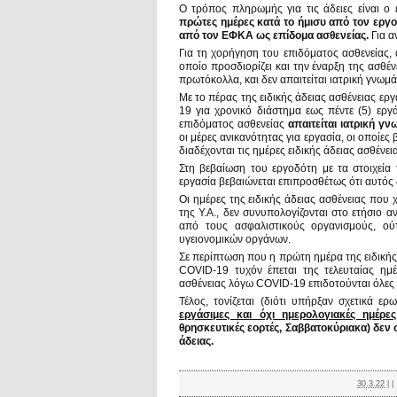
Ο τρόπος πληρωμής για τις άδειες είναι ο
πρώτες ημέρες κατά το ήμισυ από τον εργ
από τον ΕΦΚΑ ως επίδομα ασθενείας.
Για α
Για τη χορήγηση του επιδόματος ασθενείας, 
οποίο προσδιορίζει και την έναρξη της ασθέ
πρωτόκολλα, και δεν απαιτείται ιατρική γνωμ
Με το πέρας της ειδικής άδειας ασθένειας 
19 για χρονικό διάστημα εως πέντε (5) ερ
επιδόματος ασθενείας
απαιτείται ιατρική γ
οι μέρες ανικανότητας για εργασία, οι οποίες
διαδέχονται τις ημέρες ειδικής άδειας ασθένει
Στη βεβαίωση του εργοδότη με τα στοιχεί
εργασία βεβαιώνεται επιπροσθέτως ότι αυτός 
Οι ημέρες της ειδικής άδειας ασθένειας που
της Υ.Α., δεν συνυπολογίζονται στο ετήσιο 
από τους ασφαλιστικούς οργανισμούς, ο
υγειονομικών οργάνων.
Σε περίπτωση που η πρώτη ημέρα της ειδική
COVID-19 τυχόν έπεται της τελευταίας ημέ
ασθένειας λόγω COVID-19 επιδοτούνται όλες 
Τέλος, τονίζεται (διότι υπήρξαν σχετικά ερ
εργάσιμες και όχι ημερολογιακές ημέρες
θρησκευτικές εορτές, Σαββατοκύριακα) δε
άδειας.
30.3.22
|
|