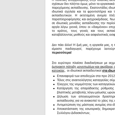
Η πολιτική απορρύθμισης στην ιδιωτική εκπ
σχέσεων δεν πλήττει όμως μόνο τα εργασιακά
παρεχόμενης εκπαίδευσης. Εκατοντάδες ιδιωτ
ιδιωτικά σχολεία και τα φροντιστήρια και
εκπαιδευτικών. Η εκτεταμένη ανομία πλ
παραπληροφόρησης και αισχροκέρδειας. Νωπ
σε ιδιωτικές μονάδες εκπαίδευσης την περί
αργία λόγω χιονιά, όπου οι «δαιμόνιοι» επι
το κράτος, τους γονείς και τους εκπαι
καταβάλλοντας μισθούς και ασφαλιστικές εισ
Δεν πάει άλλο! Η ζωή μας, η εργασία μας, η 
είμαστε παιδαγωγοί, παρέχουμε λειτούρ
περισσότερα!
Στο ευρύτερο πλαίσιο διεκδικήσεων με αιχ
έμπρακτη πάταξη μονοπωλίων και ακρίβειας 
κατοικίας
, οι ιδιωτικοί εκπαιδευτικοί
σ
τα ιδιω
Επαναφορά των αποδοχών στα προ 2012 ε
Τέλος στις αναιτιολόγητες καταγγελίες σύ
Έλεγχος της νομιμότητας των καταγγελιώ
Κατάργηση της απαράδεκτης ρύθμισης 
βλαπτικής μεταβολής λόγω μείωσης ωρών
Δήλωση των απογευματινών δραστηριο
εκπαίδευσης για να ανακοπεί το χάος της
Αντιμετώπιση της μάστιγας ανομίας στα ιδ
Αποκατάσταση της εσωτερικής δημοκρατί
Συλλόγου Διδασκόντων,