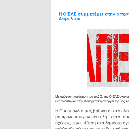
H ΟΙΕΛΕ συμμετέχει στην απερ
Απριλίου
Με ομόφωνη απόφασή του το Δ.Σ. της ΟΙΕΛΕ ανακοιν
εκπαιδευτικών στην πανεργατική απεργία της 6
ης
Απ
Η Ομοσπονδία μας βρίσκεται στο πλε
μη προνομιούχων που πλήττονται από 
σχέσεις, την επίθεση στα δημόσια αγ
πολύπαθο χώρο μας, την ιδιωτική εκπ