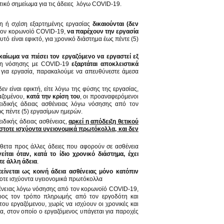
ικό σημείωμα για τις άδειες λόγω COVID-19.
ση ή σχέση εξαρτημένης εργασίας
δικαιούνται (δεν
 τον κορωνοϊό COVID-19,
να παρέχουν την εργασία
τό είναι εφικτό, για χρονικό διάστημα έως πέντε (5)
ικαίωμα να πιέσει τον εργαζόμενο να εργαστεί εξ
ση νόσησης με COVID-19
εξαρτάται αποκλειστικά
για εργασία, παρακαλούμε να απευθύνεστε άμεσα
 είναι εφικτή, είτε λόγω της φύσης της εργασίας,
γαζομένου,
κατά την κρίση του
, οι προαναφερόμενοι
 ειδικής άδειας ασθένειας λόγω νόσησης από τον
ς πέντε (5) εργασίμων ημερών.
ιδικής άδειας ασθένειας,
αρκεί η απόδειξη θετικού
στοτε ισχύοντα υγειονομικά πρωτόκολλα, και δεν
όσθετα προς άλλες άδειες που αφορούν σε ασθένεια
είται όταν, κατά το ίδιο χρονικό διάστημα, έχει
τε άλλη άδεια
.
είνεται ως κοινή άδεια ασθένειας μόνο κατόπιν
οτε ισχύοντα υγειονομικά πρωτόκολλα
θένειας λόγω νόσησης από τον κορωνοϊό COVID-19,
προς τον τρόπο πληρωμής από τον εργοδότη και
ου εργαζόμενου, χωρίς να ισχύουν οι χρονικές και
α, στον οποίο ο εργαζόμενος υπάγεται για παροχές