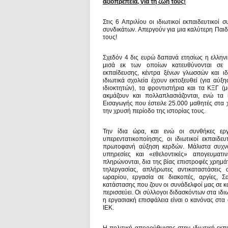
αξιοπρέπεια, για τη ζωή τους!
Στις 6 Απριλίου οι ιδιωτικοί εκπαιδευτικο
συνδικάτων. Απεργούν για μια καλύτερη Παιδε
τους!
Σχεδόν 4 δις ευρώ δαπανά ετησίως η ελληνι
μισά εκ των οποίων κατευθύνονται σε ιδ
εκπαίδευσης, κέντρα ξένων γλωσσών και ιδ
ιδιωτικά σχολεία έχουν εκτοξευθεί (για α
ιδιοκτητών), τα φροντιστήρια και τα ΚΞΓ 
ακμάζουν και πολλαπλασιάζονται, ενώ τα
Εισαγωγής που έστειλε 25.000 μαθητές στα 
την χρυσή περίοδο της ιστορίας τους.
Την ίδια ώρα, και ενώ οι συνθήκες εργ
υπερεντατικοποίησης, οι ιδιωτικοί εκπαιδ
πρωτοφανή αύξηση κερδών. Μάλιστα συχνά
υπηρεσίες και «εθελοντικές» απογευματ
πληρώνονται, δια της βίας επιστροφές χρημά
τηλεργασίας, απλήρωτες αντικαταστάσεις
ωραρίου, εργασία σε διακοπές, αργίες, Σ
κατάστασης που ζουν οι συνάδελφοί μας σε κ
περισσεύει. Οι σύλλογοι διδασκόντων στα ιδι
η εργασιακή επισφάλεια είναι ο κανόνας στα 
ΙΕΚ.