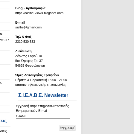
Blog - Αρθογραφία
https://sielbe-views.blogspot.com
Ε-mail
sielbe@gmail.com
ας
Τηλ & Φαξ
2/1977
2310 530 533
Διεύθυνση
Λέοντος Σοφού 10
5ος Όροφος Γρ. 37
54625 Θεσσαλονίκη
ς
Ώρες Λειτουργίας Γραφείου
Πέμπτη & Παρασκευή 18:00 - 21:00
ς
κατόπιν τηλεφωνικής επικοινωνίας
Σ.Ι.Ε.Λ.Β.Ε. Newsletter
Εγγραφή στην Υπηρεσία Αποστολής
Ενημερωτικών E-mail
e-mail:
εις
ώσεις