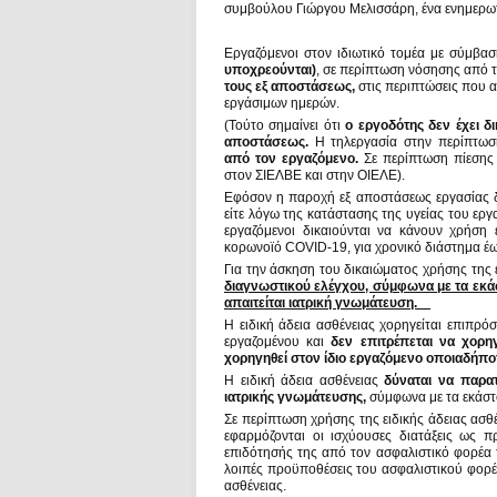
συμβούλου Γιώργου Μελισσάρη, ένα ενημερωτ
Εργαζόμενοι στον ιδιωτικό τομέα με σύμβα
υποχρεούνται)
, σε περίπτωση νόσησης από
τους εξ αποστάσεως,
στις περιπτώσεις που αυ
εργάσιμων ημερών.
(Τούτο σημαίνει ότι
ο εργοδότης δεν έχει δ
αποστάσεως.
Η τηλεργασία στην περίπτω
από τον εργαζόμενο.
Σε περίπτωση πίεσης 
στον ΣΙΕΛΒΕ και στην ΟΙΕΛΕ).
Εφόσον η παροχή εξ αποστάσεως εργασίας δεν
είτε λόγω της κατάστασης της υγείας του ερ
εργαζόμενοι δικαιούνται να κάνουν χρήση
κορωνοϊό COVID-19, για χρονικό διάστημα έω
Για την άσκηση του δικαιώματος χρήσης της ε
διαγνωστικού ελέγχου, σύμφωνα με τα εκά
απαιτείται ιατρική γνωμάτευση.
Η ειδική άδεια ασθένειας χορηγείται επιπρ
εργαζομένου και
δεν επιτρέπεται να χορηγ
χορηγηθεί στον ίδιο εργαζόμενο οποιαδήπο
Η ειδική άδεια ασθένειας
δύναται να παρατ
ιατρικής γνωμάτευσης,
σύμφωνα με τα εκάστ
Σε περίπτωση χρήσης της ειδικής άδειας ασ
εφαρμόζονται οι ισχύουσες διατάξεις ως 
επιδότησής της από τον ασφαλιστικό φορέα τ
λοιπές προϋποθέσεις του ασφαλιστικού φορέ
ασθένειας.