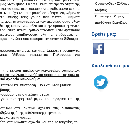
αίδευση και η ραγδαία επιδείνωση των εργασιακών
Ομοσπονδίες - Σύλλογο
 μας δικαιώματα. Πλήττει βάναυσα την ποιότητα της
ικοί εκπαιδευτικοί παραιτούνται κάθε χρόνο από τα
Κινήσεις
 τα ΚΞΓ έχουν μετατραπεί σε κέντρα διερχόμενων
Οργανισμοί - Φορείς
ήττει επίσης τους γονείς που πέφτουν θύματα
ά είναι τα παραδείγματα των εικονικών αναστολών
Διευθύνσεις Εκπαίδευσ
οδο της καραντίνας αλλά και στην πρόσφατη γενική
χειρηματίες έκαναν τριπλό τζακ-ποτ. Καταλήστευσαν
Βρείτε μας:
δευτικούς λαμβάνοντας όλα τα επιδόματα, μη
φορές, την ώρα που εισέπρατταν κανονικά δίδακτρα.
προσωπικότητά μας έχει αξία! Είμαστε επιστήμονες,
γημα. Αξίζουμε περισσότερα.
Παλεύουμε για
Ακολουθήστε μας
μή την
μ
είωση τιμολογίων κοινωφελών υπηρεσι
ών,
στα καταναλωτικά αγαθά και προστασία της
πρώτης
τικά σχολεία διεκδικούμε:
πίπεδα και επιστροφή 13ου και 14ου μισθού.
μβασης,
ν σύμβασης από ανεξάρτητη αρχή,
για παραίτηση από μέρος του ωραρίου και της
,
τήτων στα ιδιωτικά σχολεία στις διευθύνσεις
 αδήλωτης ή της «εθελοντικής» εργασίας,
ιωτικά νηπιαγωγεία,
ας στα ιδιωτικά σχολεία και της λειτουργίας του