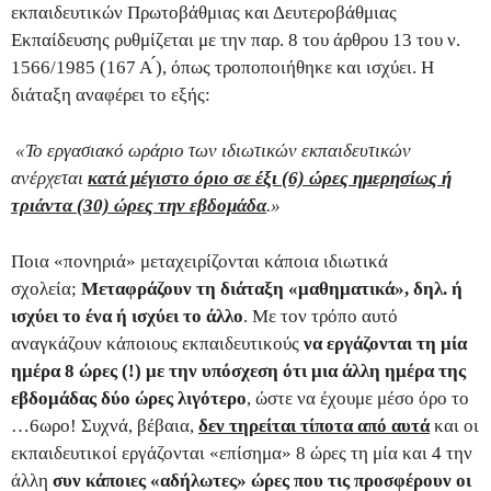
εκπαιδευτικών Πρωτοβάθμιας και Δευτεροβάθμιας
Εκπαίδευσης ρυθμίζεται με την παρ. 8 του άρθρου 13 του ν.
1566/1985 (167 Α ́), όπως τροποποιήθηκε και ισχύει. Η
διάταξη αναφέρει το εξής:
«Το εργασιακό ωράριο των ιδιωτικών εκπαιδευτικών
ανέρχεται
κατά μέγιστο όριο σε έξι (6) ώρες ημερησίως ή
τριάντα (30) ώρες την εβδομάδα
.»
Ποια «πονηριά» μεταχειρίζονται κάποια ιδιωτικά
σχολεία;
Μεταφράζουν τη διάταξη «μαθηματικά», δηλ. ή
ισχύει το ένα ή ισχύει το άλλο
. Με τον τρόπο αυτό
αναγκάζουν κάποιους εκπαιδευτικούς
να εργάζονται τη μία
ημέρα 8 ώρες (!) με την υπόσχεση ότι μια άλλη ημέρα της
εβδομάδας δύο ώρες λιγότερο
, ώστε να έχουμε μέσο όρο το
…6ωρο! Συχνά, βέβαια,
δεν τηρείται τίποτα από αυτά
και οι
εκπαιδευτικοί εργάζονται «επίσημα» 8 ώρες τη μία και 4 την
άλλη
συν κάποιες «αδήλωτες»
ώρες που τις προσφέρουν οι