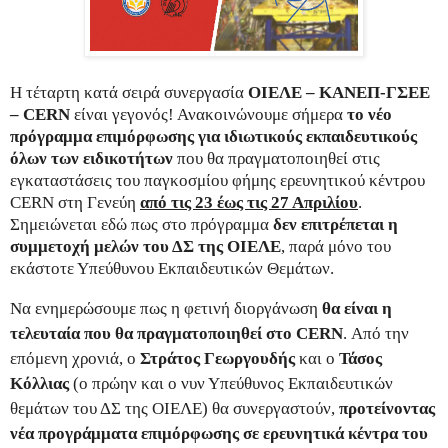
Η τέταρτη κατά σειρά συνεργασία
ΟΙΕΛΕ – ΚΑΝΕΠ-ΓΣΕΕ
–
CERN
είναι γεγονός! Ανακοινώνουμε σήμερα
το νέο
πρόγραμμα επιμόρφωσης για ιδιωτικούς εκπαιδευτικούς
όλων των ειδικοτήτων
που θα πραγματοποιηθεί στις
εγκαταστάσεις του παγκοσμίου φήμης ερευνητικού κέντρου
CERN στη Γενεύη
από τις 23 έως τις 27 Απριλίου
.
Σημειώνεται εδώ πως στο πρόγραμμα
δεν επιτρέπεται η
συμμετοχή μελών του ΔΣ της ΟΙΕΛΕ
, παρά μόνο του
εκάστοτε Υπεύθυνου Εκπαιδευτικών Θεμάτων.
Να ενημερώσουμε πως η φετινή διοργάνωση
θα είναι η
τελευταία που θα πραγματοποιηθεί στο
CERN
. Από την
επόμενη χρονιά, ο
Στράτος Γεωργουδής
και ο
Τάσος
Κόλλιας
(ο πρώην και ο νυν Υπεύθυνος Εκπαιδευτικών
θεμάτων του ΔΣ της ΟΙΕΛΕ) θα συνεργαστούν,
προτείνοντας
νέα προγράμματα επιμόρφωσης σε ερευνητικά κέντρα του