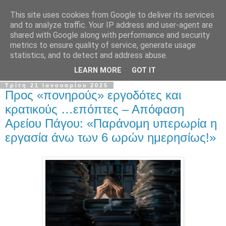
This site uses cookies from Google to deliver its services
Σ.Ι.Ε.Λ.Β.Ε.
and to analyze traffic. Your IP address and user-agent are
shared with Google along with performance and security
metrics to ensure quality of service, generate usage
Ο επίσημος ιστότοπος του Συλλόγου Ιδιωτικών
statistics, and to detect and address abuse.
Εκπαιδευτικών Λειτουργών Βόρειας Ελλάδας
LEARN MORE
GOT IT
Τρίτη 21 Ιανουαρίου 2025
Προς «πονηρούς» εργοδότες και
κρατικούς …επόπτες – Απόφαση
Αρείου Πάγου: «Παράνομη υπερωρία η
εργασία άνω των 6 ωρών ημερησίως!»