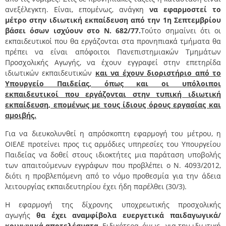
ανεξέλεγκτη. Είναι, επομένως, ανάγκη
να εφαρμοστεί το
μέτρο στην ιδιωτική εκπαίδευση από την 1
η
Σεπτεμβρίου
βάσει όσων ισχύουν στο Ν. 682/77.
Τούτο σημαίνει ότι οι
εκπαιδευτικοί που θα εργάζονται στα προνηπιακά τμήματα θα
πρέπει να είναι απόφοιτοι Πανεπιστημιακών Τμημάτων
Προσχολικής Αγωγής, να έχουν εγγραφεί στην επετηρίδα
ιδιωτικών εκπαιδευτικών
και να έχουν διοριστήριο από το
Υπουργείο Παιδείας, όπως και οι υπόλοιποι
εκπαιδευτικοί που εργάζονται στην τυπική ιδιωτική
εκπαίδευση, επομένως με τους ίδιους όρους εργασίας και
αμοιβής.
Για να διευκολυνθεί η απρόσκοπτη εφαρμογή του μέτρου, η
ΟΙΕΛΕ προτείνει προς τις αρμόδιες υπηρεσίες του Υπουργείου
Παιδείας να δοθεί στους ιδιοκτήτες μια παράταση υποβολής
των απαιτούμενων εγγράφων που προβλέπει ο Ν. 4093/2012,
διότι η προβλεπόμενη από το νόμο προθεσμία για την άδεια
λειτουργίας εκπαιδευτηρίου έχει ήδη παρέλθει (30/3).
Η εφαρμογή της δίχρονης υποχρεωτικής προσχολικής
αγωγής
θα έχει αναμφίβολα ευεργετικά παιδαγωγικά/
κοινωνικά αποτελέσματα.
Ειδικότερα, όμως, για την ιδιωτική