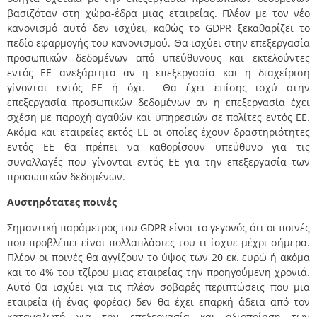
βασιζόταν στη χώρα-έδρα μιας εταιρείας. Πλέον με τον νέο
κανονισμό αυτό δεν ισχύει, καθώς το GDPR ξεκαθαρίζει το
πεδίο εφαρμογής του κανονισμού. Θα ισχύει στην επεξεργασία
προσωπικών δεδομένων από υπεύθυνους και εκτελούντες
εντός ΕΕ ανεξάρτητα αν η επεξεργασία και η διαχείριση
γίνονται εντός ΕΕ ή όχι. Θα έχει επίσης ισχύ στην
επεξεργασία προσωπικών δεδομένων αν η επεξεργασία έχει
σχέση με παροχή αγαθών και υπηρεσιών σε πολίτες εντός ΕΕ.
Ακόμα και εταιρείες εκτός ΕΕ οι οποίες έχουν δραστηριότητες
εντός ΕΕ θα πρέπει να καθορίσουν υπεύθυνο για τις
συναλλαγές που γίνονται εντός ΕΕ για την επεξεργασία των
προσωπικών δεδομένων.
Αυστηρότατες ποινές
Σημαντική παράμετρος του GDPR είναι το γεγονός ότι οι ποινές
που προβλέπει είναι πολλαπλάσιες του τι ίσχυε μέχρι σήμερα.
Πλέον οι ποινές θα αγγίζουν το ύψος των 20 εκ. ευρώ ή ακόμα
και το 4% του τζίρου μιας εταιρείας την προηγούμενη χρονιά.
Αυτό θα ισχύει για τις πλέον σοβαρές περιπτώσεις που μια
εταιρεία (ή ένας φορέας) δεν θα έχει επαρκή άδεια από τον
καταναλωτή για την επεξεργασία και αξιοποίηση των