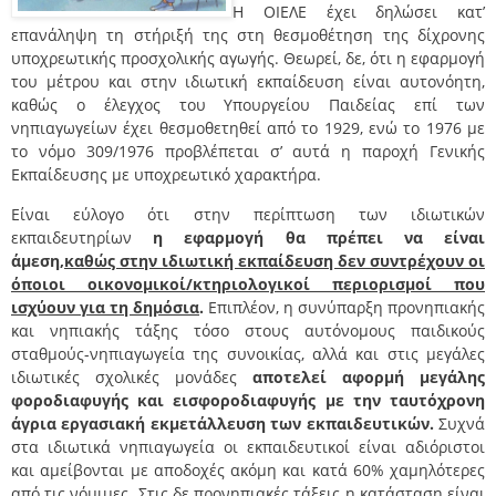
Η ΟΙΕΛΕ έχει δηλώσει κατ’
επανάληψη τη στήριξή της στη θεσμοθέτηση της δίχρονης
υποχρεωτικής προσχολικής αγωγής. Θεωρεί, δε, ότι η εφαρμογή
του μέτρου και στην ιδιωτική εκπαίδευση είναι αυτονόητη,
καθώς ο έλεγχος του Υπουργείου Παιδείας επί των
νηπιαγωγείων έχει θεσμοθετηθεί από το 1929, ενώ το 1976 με
το νόμο 309/1976 προβλέπεται σ’ αυτά η παροχή Γενικής
Εκπαίδευσης με υποχρεωτικό χαρακτήρα.
Είναι εύλογο ότι στην περίπτωση των ιδιωτικών
εκπαιδευτηρίων
η εφαρμογή θα πρέπει να είναι
άμεση,
καθώς στην ιδιωτική εκπαίδευση δεν συντρέχουν οι
όποιοι οικονομικοί/κτηριολογικοί περιορισμοί που
ισχύουν για τη δημόσια
.
Επιπλέον, η συνύπαρξη προνηπιακής
και νηπιακής τάξης τόσο στους αυτόνομους παιδικούς
σταθμούς-νηπιαγωγεία της συνοικίας, αλλά και στις μεγάλες
ιδιωτικές σχολικές μονάδες
αποτελεί αφορμή μεγάλης
φοροδιαφυγής και εισφοροδιαφυγής με την ταυτόχρονη
άγρια εργασιακή εκμετάλλευση των εκπαιδευτικών.
Συχνά
στα ιδιωτικά νηπιαγωγεία οι εκπαιδευτικοί είναι αδιόριστοι
και αμείβονται με αποδοχές ακόμη και κατά 60% χαμηλότερες
από τις νόμιμες. Στις δε προνηπιακές τάξεις η κατάσταση είναι