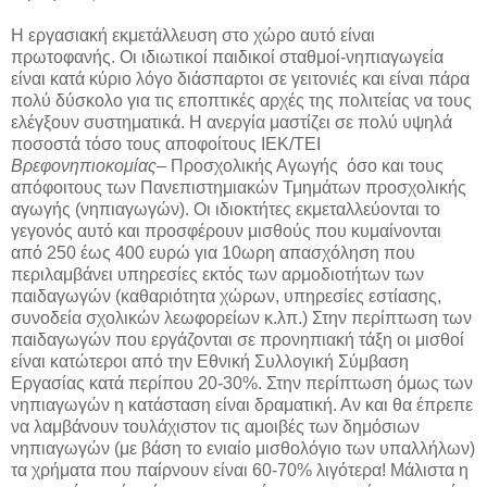
Η εργασιακή εκμετάλλευση στο χώρο αυτό είναι
πρωτοφανής. Οι ιδιωτικοί παιδικοί σταθμοί-νηπιαγωγεία
είναι κατά κύριο λόγο διάσπαρτοι σε γειτονιές και είναι πάρα
πολύ δύσκολο για τις εποπτικές αρχές της πολιτείας να τους
ελέγξουν συστηματικά. Η ανεργία μαστίζει σε πολύ υψηλά
ποσοστά τόσο τους αποφοίτους ΙΕΚ/ΤΕΙ
Βρεφονηπιοκομίας
– Προσχολικής Αγωγής όσο και τους
απόφοιτους των Πανεπιστημιακών Τμημάτων προσχολικής
αγωγής (νηπιαγωγών). Οι ιδιοκτήτες εκμεταλλεύονται το
γεγονός αυτό και προσφέρουν μισθούς που κυμαίνονται
από 250 έως 400 ευρώ για 10ωρη απασχόληση που
περιλαμβάνει υπηρεσίες εκτός των αρμοδιοτήτων των
παιδαγωγών (καθαριότητα χώρων, υπηρεσίες εστίασης,
συνοδεία σχολικών λεωφορείων κ.λπ.) Στην περίπτωση των
παιδαγωγών που εργάζονται σε προνηπιακή τάξη οι μισθοί
είναι κατώτεροι από την Εθνική Συλλογική Σύμβαση
Εργασίας κατά περίπου 20-30%. Στην περίπτωση όμως των
νηπιαγωγών η κατάσταση είναι δραματική. Αν και θα έπρεπε
να λαμβάνουν τουλάχιστον τις αμοιβές των δημόσιων
νηπιαγωγών (με βάση το ενιαίο μισθολόγιο των υπαλλήλων)
τα χρήματα που παίρνουν είναι 60-70% λιγότερα! Μάλιστα η