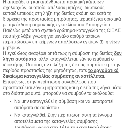
Η απαράδεκτη και απάνθρωπη πρακτική κάποιων
σχολαρχών, οι οποίοι απέλυαν μητέρες-ιδιωτικούς
εκπαιδευτικούς στη λήξη της διετίας ακόμη και κατά τη
διάρκεια της προστασίας μητρότητας, τερματίζεται οριστικά
με την έκδοση σημαντικής εγκυκλίου του Υπουργείου
Παιδείας μετά από σχετικό ερώτημα-καταγγελία της ΟΙΕΛΕ
που είχε λάβει γνώση για μεγάλο αριθμό τέτοιων
περιπτώσεων επικείμενων απολύσεων εγκύων (!), ή νέων
μητέρων.
Η εγκύκλιος αναφέρει ρητά πως η σύμβαση της διετίας
δεν
λήγει αυτόματα
, αλλά καταγγέλλεται, εάν το επιθυμεί ο
ιδιοκτήτης. Ωστόσο, αν η λήξη της διετίας συμπίπτει με την
περίοδο προστασίας της μητρότητας, τότε
το εργοδοτικό
δικαίωμα καταγγελίας σύμβασης αναστέλλεται
.
Επομένως, στην περίπτωση συναδέλφου που
προστατεύεται λόγω μητρότητας και η διετία της λήγει μέσα
στο διάστημα αυτό, μπορούν να συμβούν τα ακόλουθα:
Να μην καταγγελθεί η σύμβαση και να μετατραπεί
αυτόματα σε αορίστου
Να καταγγελθεί. Στην περίπτωση αυτή τα έννομα
αποτελέσματα της καταγγελίας σύμβασης
λαμβάνουν χώρα
στη λήξη του σχολικού έτους