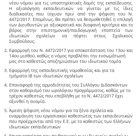
νέου νόμου για τις υποστηρικτικές δομές της εκπαίδευσης.
Η αξιολόγηση εκπαιδευτικών να γίνεται με τις ίδιες
διαδικασίες που ίσχυαν πριν από την ψήφιση του Ν.
4472/2017. Επομένως, θα πρέπει να θεσμοθετηθεί η επιλογή
των Διευθυντών με αξιοκρατικά και διαφανή κριτήρια και το
βάρος στην επιστημονική/παιδαγωγική εποπτεία των
ιδιωτικών σχολείων να πέφτει στους Σχολικούς
Συμβούλους.
Εφαρμογή του Ν. 4472/2017 για αποκατάσταση του 13ου και
14ου μισθού, καθώς ο νόμος προβλέπει την ενσωμάτωσή
μας στο καθεστώς αποζημιώσεων του ιδιωτικού τομέα
Εφαρμογή της εκπαιδευτικής νομοθεσίας και για τα
τμήματα ΙΒ των ιδιωτικών σχολείων
Επαναφορά της αρμοδιότητας του Συλλόγου Διδασκόντων
στον καθορισμό του ωρολόγιου προγράμματος, καθώς με το
τρέχον καθεστώς που επεβλήθη με το Ν. 4472/2017 έχει
οξυνθεί η ανομία.
Άμεση ψήφιση νέου νόμου για τα ξένα σχολεία και
εναρμόνιση του εργασιακού καθεστώτος των εκπαιδευτικών
που προέρχονται από την Ε.Ε. με το καθεστώς των Ελλήνων
ιδιωτικών εκπαιδευτικών
Επικαιροποίηση του πειθαρχικού των ιδιωτικών σχολείων