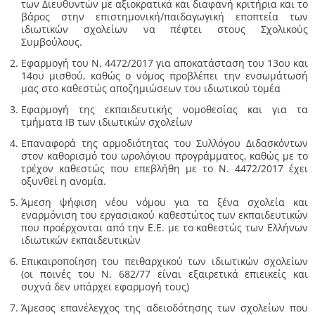
των Διευθυντών με αξιοκρατικά και διαφανή κριτήρια και το
βάρος στην επιστημονική/παιδαγωγική εποπτεία των
ιδιωτικών σχολείων να πέφτει στους Σχολικούς
Συμβούλους.
Εφαρμογή του Ν. 4472/2017 για αποκατάσταση του 13ου και
14ου μισθού, καθώς ο νόμος προβλέπει την ενσωμάτωσή
μας στο καθεστώς αποζημιώσεων του ιδιωτικού τομέα
Εφαρμογή της εκπαιδευτικής νομοθεσίας και για τα
τμήματα ΙΒ των ιδιωτικών σχολείων
Επαναφορά της αρμοδιότητας του Συλλόγου Διδασκόντων
στον καθορισμό του ωρολόγιου προγράμματος, καθώς με το
τρέχον καθεστώς που επεβλήθη με το Ν. 4472/2017 έχει
οξυνθεί η ανομία.
Άμεση ψήφιση νέου νόμου για τα ξένα σχολεία και
εναρμόνιση του εργασιακού καθεστώτος των εκπαιδευτικών
που προέρχονται από την Ε.Ε. με το καθεστώς των Ελλήνων
ιδιωτικών εκπαιδευτικών
Επικαιροποίηση του πειθαρχικού των ιδιωτικών σχολείων
(οι ποινές του Ν. 682/77 είναι εξαιρετικά επιεικείς και
συχνά δεν υπάρχει εφαρμογή τους)
Άμεσος επανέλεγχος της αδειοδότησης των σχολείων που