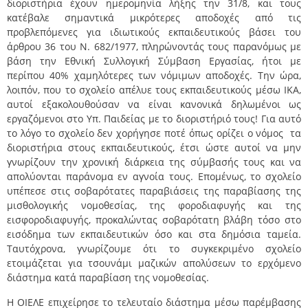
διοριστήρια έχουν ημερομηνία λήξης την 31/8, και τους
κατέβαλε σημαντικά μικρότερες αποδοχές από τις
προβλεπόμενες για ιδιωτικούς εκπαιδευτικούς βάσει του
άρθρου 36 του Ν. 682/1977, πληρώνοντάς τους παρανόμως με
βάση την Εθνική Συλλογική Σύμβαση Εργασίας, ήτοι με
περίπου 40% χαμηλότερες των νόμιμων αποδοχές. Την ώρα,
λοιπόν, που το σχολείο απέλυε τους εκπαιδευτικούς μέσω ΙΚΑ,
αυτοί εξακολουθούσαν να είναι κανονικά δηλωμένοι ως
εργαζόμενοι στο Υπ. Παιδείας με το διοριστήριό τους! Για αυτό
το λόγο το σχολείο δεν χορήγησε ποτέ όπως ορίζει ο νόμος τα
διοριστήρια στους εκπαιδευτικούς, έτσι ώστε αυτοί να μην
γνωρίζουν την χρονική διάρκεια της σύμβασής τους και να
απολύονται παράνομα εν αγνοία τους. Επομένως, το σχολείο
υπέπεσε στις σοβαρότατες παραβιάσεις της παραβίασης της
μισθολογικής νομοθεσίας, της φοροδιαφυγής και της
εισφοροδιαφυγής, προκαλώντας σοβαρότατη βλάβη τόσο στο
εισόδημα των εκπαιδευτικών όσο και στα δημόσια ταμεία.
Ταυτόχρονα, γνωρίζουμε ότι το συγκεκριμένο σχολείο
ετοιμάζεται για τσουνάμι μαζικών απολύσεων τo ερχόμενο
διάστημα κατά παραβίαση της νομοθεσίας.
Η ΟΙΕΛΕ επιχείρησε το τελευταίο διάστημα μέσω παρέμβασης