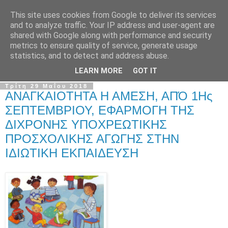
This site uses cookies from Google to deliver its services
Σ.Ι.Ε.Λ.Β.Ε.
and to analyze traffic. Your IP address and user-agent are
shared with Google along with performance and security
metrics to ensure quality of service, generate usage
Ο επίσημος ιστότοπος του Συλλόγου Ιδιωτικών
statistics, and to detect and address abuse.
Εκπαιδευτικών Λειτουργών Βόρειας Ελλάδας
LEARN MORE
GOT IT
Τρίτη 29 Μαΐου 2018
ΑΝΑΓΚΑΙΟΤΗΤΑ Η ΑΜΕΣΗ, ΑΠΌ 1Ης
ΣΕΠΤΕΜΒΡΙΟΥ, ΕΦΑΡΜΟΓΗ ΤΗΣ
ΔΙΧΡΟΝΗΣ ΥΠΟΧΡΕΩΤΙΚΗΣ
ΠΡΟΣΧΟΛΙΚΗΣ ΑΓΩΓΗΣ ΣΤΗΝ
ΙΔΙΩΤΙΚΗ ΕΚΠΑΙΔΕΥΣΗ