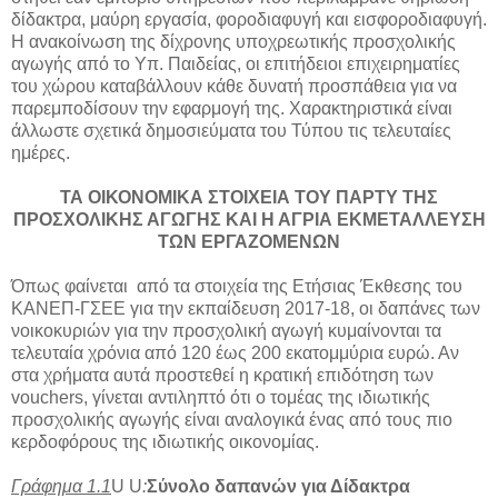
δίδακτρα, μαύρη εργασία, φοροδιαφυγή και εισφοροδιαφυγή.
Η ανακοίνωση της δίχρονης υποχρεωτικής προσχολικής
αγωγής από το Υπ. Παιδείας, οι επιτήδειοι επιχειρηματίες
του χώρου καταβάλλουν κάθε δυνατή προσπάθεια για να
παρεμποδίσουν την εφαρμογή της. Χαρακτηριστικά είναι
άλλωστε σχετικά δημοσιεύματα του Τύπου τις τελευταίες
ημέρες.
ΤΑ ΟΙΚΟΝΟΜΙΚΑ ΣΤΟΙΧΕΙΑ ΤΟΥ ΠΑΡΤΥ ΤΗΣ
ΠΡΟΣΧΟΛΙΚΗΣ ΑΓΩΓΗΣ ΚΑΙ Η ΑΓΡΙΑ ΕΚΜΕΤΑΛΛΕΥΣΗ
ΤΩΝ ΕΡΓΑΖΟΜΕΝΩΝ
Όπως φαίνεται από τα στοιχεία της Ετήσιας Έκθεσης του
ΚΑΝΕΠ-ΓΣΕΕ για την εκπαίδευση 2017-18, οι δαπάνες των
νοικοκυριών για την προσχολική αγωγή κυμαίνονται τα
τελευταία χρόνια από 120 έως 200 εκατομμύρια ευρώ. Αν
στα χρήματα αυτά προστεθεί η κρατική επιδότηση των
vouchers, γίνεται αντιληπτό ότι ο τομέας της ιδιωτικής
προσχολικής αγωγής είναι αναλογικά ένας από τους πιο
κερδοφόρους της ιδιωτικής οικονομίας.
Γράφημα 1.
1
U U
:
Σύνολο
δαπανών για Δίδακτρα