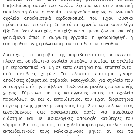
Επιβεβαίωση αυτού του κανόνα έχουμε και στην ιδιωτική
εκπαίδευση όπου η ανομία κυριαρχούσε κυρίως σε ιδιωτικά
σχολεία αποκλειστικά κερδοσκοπικά, που είχαν φυσικό
πρόσωπο ως ιδιοκτήτη. Σε αυτά τα σχολεία κατά κύριο λόγο
έβριθαν (και δυστυχώς συνεχίζουν να εμφανίζονται τακτικά)
φαινόμενα όπως η αδήλωτη εργασία, η φοροδιαφυγή, η
εισφοροδιαφυγή, η αλλοίωση του εκπαιδευτικού αγαθού.
Δυστυχώς, το μικρόβιο της παραβατικότητας μεταδίδεται
πλέον και σε ιδιωτικά σχολεία υπεράνω υποψίας. Σε σχολεία
μη κερδοσκοπικά και δη σε εκπαιδευτήρια που εποπτεύονται
από πρεσβείες χωρών. Το τελευταίο διάστημα γίναμε
αποδέκτες εξαιρετικά σοβαρών καταγγελιών για σχολείο που
λειτουργεί υπό την επίβλεψη Προξενείου μεγάλης ευρωπαϊκής
χώρας. Σύμφωνα με τις καταγγελίες αυτές το σχολείο
παρανόμως, αν και οι εκπαιδευτικοί του είχαν διοριστήρια
συγκεκριμένης χρονικής διάρκειας (π.χ. 2 ετών), δήλωνε τους
εργαζόμενους στις ασφαλιστικές αρχές για μικρότερο
διάστημα και με μισθολογικές αποδοχές κατώτερες του
νόμιμου. Επί της ουσίας, το σχολείο παρανόμως απέλυε τους
εκπαιδευτικούς τους καλοκαιρινούς μήνες, αν και τα