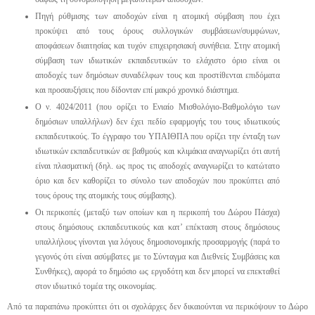
Πηγή ρύθμισης των αποδοχών είναι η ατομική σύμβαση που έχει
προκύψει από τους όρους συλλογικών συμβάσεων/συμφώνων,
αποφάσεων διαιτησίας και τυχόν επιχειρησιακή συνήθεια. Στην ατομική
σύμβαση των ιδιωτικών εκπαιδευτικών το ελάχιστο όριο είναι οι
αποδοχές των δημόσιων συναδέλφων τους και προστίθενται επιδόματα
και προσαυξήσεις που δίδονταν επί μακρό χρονικό διάστημα.
Ο ν. 4024/2011 (που ορίζει το Ενιαίο Μισθολόγιο-Βαθμολόγιο των
δημόσιων υπαλλήλων) δεν έχει πεδίο εφαρμογής του τους ιδιωτικούς
εκπαιδευτικούς. Το έγγραφο του ΥΠΑΙΘΠΑ που ορίζει την ένταξη των
ιδιωτικών εκπαιδευτικών σε βαθμούς και κλιμάκια αναγνωρίζει ότι αυτή
είναι πλασματική (δηλ. ως προς τις αποδοχές αναγνωρίζει το κατώτατο
όριο και δεν καθορίζει το σύνολο των αποδοχών που προκύπτει από
τους όρους της ατομικής τους σύμβασης).
Οι περικοπές (μεταξύ των οποίων και η περικοπή του Δώρου Πάσχα)
στους δημόσιους εκπαιδευτικούς και κατ’ επέκταση στους δημόσιους
υπαλλήλους γίνονται για λόγους δημοσιονομικής προσαρμογής (παρά το
γεγονός ότι είναι ασύμβατες με το Σύνταγμα και Διεθνείς Συμβάσεις και
Συνθήκες), αφορά το δημόσιο ως εργοδότη και δεν μπορεί να επεκταθεί
στον ιδιωτικό τομέα της οικονομίας.
Από τα παραπάνω προκύπτει ότι οι σχολάρχες δεν δικαιούνται να περικόψουν το Δώρο