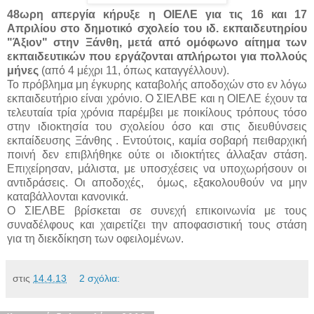
48ωρη απεργία κήρυξε η ΟΙΕΛΕ για τις 16 και 17
Απριλίου στο δημοτικό σχολείο του ιδ. εκπαιδευτηρίου
"Άξιον" στην Ξάνθη, μετά από ομόφωνο αίτημα των
εκπαιδευτικών που εργάζονται απλήρωτοι για πολλούς
μήνες
(από 4 μέχρι 11, όπως καταγγέλλουν).
Το πρόβλημα μη έγκυρης καταβολής αποδοχών στο εν λόγω
εκπαιδευτήριο είναι χρόνιο. Ο ΣΙΕΛΒΕ και η ΟΙΕΛΕ έχουν τα
τελευταία τρία χρόνια παρέμβει με ποικίλους τρόπους τόσο
στην ιδιοκτησία του σχολείου όσο και στις διευθύνσεις
εκπαίδευσης Ξάνθης . Εντούτοις, καμία σοβαρή πειθαρχική
ποινή δεν επιβλήθηκε ούτε οι ιδιοκτήτες άλλαξαν στάση.
Επιχείρησαν, μάλιστα, με υποσχέσεις να υποχωρήσουν οι
αντιδράσεις. Οι αποδοχές, όμως, εξακολουθούν να μην
καταβάλλονται κανονικά.
Ο ΣΙΕΛΒΕ βρίσκεται σε συνεχή επικοινωνία με τους
συναδέλφους και χαιρετίζει την αποφασιστική τους στάση
για τη διεκδίκηση των οφειλομένων.
στις
14.4.13
2 σχόλια: