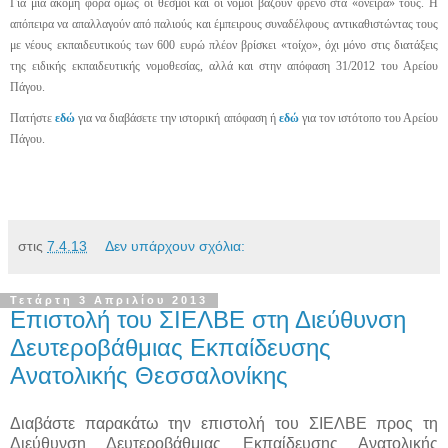
Για μια ακόμη φορά όμως οι θεσμοί και οι νόμοι βάζουν φρένο στα «όνειρά» τους. Η
απόπειρα να απαλλαγούν από παλιούς και έμπειρους συναδέλφους αντικαθιστώντας τους
με νέους εκπαιδευτικούς των 600 ευρώ πλέον βρίσκει «τοίχο», όχι μόνο στις διατάξεις
της ειδικής εκπαιδευτικής νομοθεσίας, αλλά και στην απόφαση 31/2012 του Αρείου
Πάγου.
Πατήστε
εδώ
για να διαβάσετε την ιστορική απόφαση ή
εδώ
για τον ιστότοπο του Αρείου
Πάγου.
στις
7.4.13
Δεν υπάρχουν σχόλια:
Τετάρτη 3 Απριλίου 2013
Επιστολή του ΣΙΕΛΒΕ στη Διεύθυνση
Δευτεροβάθμιας Εκπαίδευσης
Ανατολικής Θεσσαλονίκης
Διαβάστε παρακάτω την επιστολή του ΣΙΕΛΒΕ προς τη
Διεύθυνση Δευτεροβάθμιας Εκπαίδευσης Ανατολικής