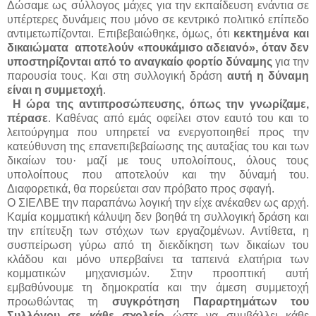
Δώσαμε ως σύλλογος μάχες για την εκπαίδευση ενάντια σε
υπέρτερες δυνάμεις που μόνο σε κεντρικό πολιτικό επίπεδο
αντιμετωπίζονται. Επιβεβαιώθηκε, όμως, ότι
κεκτημένα και
δικαιώματα αποτελούν «πουκάμισο αδειανό», όταν δεν
υποστηρίζονται από το αναγκαίο φορτίο δύναμης
για την
παρουσία τους. Και στη συλλογική δράση
αυτή η δύναμη
είναι η συμμετοχή
.
Η ώρα της αντιπροσώπευσης, όπως την γνωρίζαμε,
πέρασε
. Καθένας από εμάς οφείλει στον εαυτό του και το
λειτούργημα που υπηρετεί να ενεργοποιηθεί προς την
κατεύθυνση της επανεπιβεβαίωσης της αυταξίας του και των
δικαίων του· μαζί με τους υπολοίπους, όλους τους
υπολοίπους που αποτελούν και την δύναμή του.
Διαφορετικά, θα πορεύεται σαν πρόβατο προς σφαγή.
Ο ΣΙΕΛΒΕ την παραπάνω λογική την είχε ανέκαθεν ως αρχή.
Καμία κομματική κάλυψη δεν βοηθά τη συλλογική δράση και
την επίτευξη των στόχων των εργαζομένων. Αντίθετα, η
συσπείρωση γύρω από τη διεκδίκηση των δικαίων του
κλάδου και μόνο υπερβαίνει τα ταπεινά ελατήρια των
κομματικών μηχανισμών. Στην προοπτική αυτή
εμβαθύνουμε τη δημοκρατία και την άμεση συμμετοχή
προωθώντας τη
συγκρότηση Παραρτημάτων του
Συλλόγου σε κάθε σχολείο
ώστε να συμβάλλει κάθε