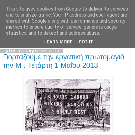
This site uses cookies from Google to deliver its services
Σ.Ι.Ε.Λ.Β.Ε.
and to analyze traffic. Your IP address and user-agent are
shared with Google along with performance and security
metrics to ensure quality of service, generate usage
Ο επίσημος ιστότοπος του Συλλόγου Ιδιωτικών
statistics, and to detect and address abuse.
Εκπαιδευτικών Λειτουργών Βόρειας Ελλάδας
LEARN MORE
GOT IT
Τρίτη 30 Απριλίου 2013
Γιορτάζουμε την εργατική πρωτομαγιά
την Μ . Τετάρτη 1 Μαΐου 2013