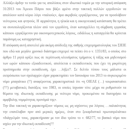
Αλλάζει άρδην το τοπίο για τις απολύσεις στον ιδιωτικό τομέα με την ιστορική απόφαση
31/2013 του Άρειου Πάγου που βάζει φρένο στην τακτική πολλών εργοδοτών να
απολύουν κατά κύριο λόγο «παλιούς», άρα ακριβούς εργαζόμενους, για να προσλάβουν
νεότερους και φτηνούς. Η αρχαιότητα, η ηλικία και η οικογενειακή κατάσταση θα πρέπει
να συνυπολογίζονται πλέον από τον εργοδότη, όταν καταγγέλλει τη σύμβαση εργασίας
κάποιου εργαζόμενου για οικονομοτεχνικούς λόγους, ειδάλλως η καταγγελία θα κρίνεται
παράνομη ως καταχρηστική.
Η απόφαση αυτή αποτελεί μία ακόμη απόδειξη της σαθρής επιχειρηματολογίας του ΣΙΕΙΕ
που εδώ και μεγάλο χρονικό διάστημα επιχειρεί να πείσει ότι ο ν. 1351/83, ο οποίος στο
άρθρο 11 ρητά ορίζει πως σε περίπτωση κλεισίματος τμήματος ή τάξης και μηδενισμού
των ωρών κάποιου εξοαιδευτικού, απολύεται ο εκπαιδευτικός που έχει τη μικρότερη
προϋπηρεσία στην εκπαίδευση, έχει …λήξει!!. Σε δελτίο τύπου τους μάλιστα οι
εκπρόσωποι των σχολαρχών είχαν χαρακτηρίσει τον Ιανουάριο του 2013 το συγκεκριμένο
νόμο μπαγιάτικο (!!) αναφέροντας χαρακτηριστικά ότι «η ΟΙΕΛΕ (…) νεκρανασταίνει
(!!!) μεταβατικές διατάξεις του 1983, οι οποίες ίσχυσαν τότε μέχρι να ρυθμιστούν τα
θέματα της ιδιωτικής εκπαίδευσης με νεότερο νόμο, προκειμένου να διατηρήσει τα
αμφίβολης νομιμότητας προνόμιά της».
Την ίδια τακτική να χαρακτηρίζουν νόμους ως μη ισχύοντες για λόγους …παλαιότητας
την επανέλαβαν πριν από μερικές ημέρες, όταν στο ξεκαρδιστικό πρωταπριλιάτικο
«διάγγελμά» τους, χαρακτήρισαν με τον ίδιο τρόπο το ν. 682/77, το βασικό νόμο που
ισχύει για την ιδιωτική εκπαίδευση!!!