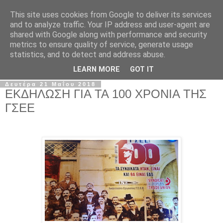
This site uses cookies from Google to deliver its services
Σ.Ι.Ε.Λ.Β.Ε.
and to analyze traffic. Your IP address and user-agent are
shared with Google along with performance and security
metrics to ensure quality of service, generate usage
Ο επίσημος ιστότοπος του Συλλόγου Ιδιωτικών
statistics, and to detect and address abuse.
Εκπαιδευτικών Λειτουργών Βόρειας Ελλάδας
LEARN MORE
GOT IT
Δευτέρα 21 Μαΐου 2018
ΕΚΔΗΛΩΣΗ ΓΙΑ ΤΑ 100 ΧΡΟΝΙΑ ΤΗΣ
ΓΣΕΕ