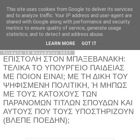
This site uses cookies from Google to deliver its services
Σ.Ι.Ε.Λ.Β.Ε.
and to analyze traffic. Your IP address and user-agent are
shared with Google along with performance and security
metrics to ensure quality of service, generate usage
Ο επίσημος ιστότοπος του Συλλόγου Ιδιωτικών
statistics, and to detect and address abuse.
Εκπαιδευτικών Λειτουργών Βόρειας Ελλάδας
LEARN MORE
GOT IT
Τετάρτη 15 Νοεμβρίου 2017
ΕΠΙΣΤΟΛΗ ΣΤΟΝ ΜΠΑΞΕΒΑΝΑΚΗ:
ΤΕΛΙΚΑ ΤΟ ΥΠΟΥΡΓΕΙΟ ΠΑΙΔΕΙΑΣ
ΜΕ ΠΟΙΟΝ ΕΙΝΑΙ; ΜΕ ΤΗ ΔΙΚΗ ΤΟΥ
ΨΗΦΙΣΜΕΝΗ ΠΟΛΙΤΙΚΗ, Ή ΜΗΠΩΣ
ΜΕ ΤΟΥΣ ΚΑΤΟΧΟΥΣ ΤΩΝ
ΠΑΡΑΝΟΜΩΝ ΤΙΤΛΩΝ ΣΠΟΥΔΩΝ ΚΑΙ
ΑΥΤΟΥΣ ΠΟΥ ΤΟΥΣ ΥΠΟΣΤΗΡΙΖΟΥΝ
(ΒΛΕΠΕ ΠΟΕΔΗΝ);