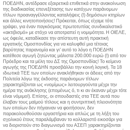
ΠΟΕΔΗΝ, αντέδρασε εξαιρετικά επιθετικά στην ανακοίνωση
της διαδικασίας επενεξέτασης των κατόχων παράνομων
τίτλων προαναγγέλλοντας καταλήψεις (!) δημόσιων κτηρίων
και άλλες κινητοποιήσεις! Πρόκειται, όπως είχαμε τότε
γράψει, για έναν παγκόσμιας πρωτοτυπίας συνδικαλιστικό
«ακτιβισμό» με στόχο να αποτραπεί η νομιμότητα. Η ΟΙΕΛΕ,
ως όφειλε, καταδίκασε την απίστευτη αυτή πρακτική
εργατικής Ομοσπονδίας για να καλυφθεί μια τέτοιας
βαρύτητας παρανομία και γι’ αυτό το λόγο η ΠΟΕΔΗΝ
κατέθεσε αγωγή ζητώντας μάλιστα 200.000 ευρώ (!) από τον
Πρόεδρο και τα μέλη του ΔΣ της Ομοσπονδίας! Το κείμενο
αγωγής της ΠΟΕΔΗΝ προσβάλλει την κοινή λογική. Τα 18
ιδιωτικά ΤΕΕ των οποίων ανακλήθηκαν οι άδειες από την
Πολιτεία λόγω της έκδοσης παράνομων τίτλων
χαρακτηρίζονται ως «νομίμως» λειτουργούντα μέχρι την
ημέρα της ανάκλησης (επομένως ό, τι κι αν έκαναν μέχρι τότε
είναι νόμιμο!). Επίσης, οι σπουδαστές στα ΤΕΕ αυτά που
έλαβαν τους μαϊμού τίτλους και η συντριπτική πλειονότητα
των οποίων δεν πήγαιναν να φοιτήσουν, δεν
παρακολουθούσαν εργαστήρια και απλώς με τη λήξη του
σχολικού έτους παραλάμβαναν το κολλαριστό εικοσάρι για
να διοριστούν στο διαγωνισμό του ΑΣΕΠ χαρακτηρίζονται