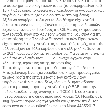
«ανύποπτοι» μαθητές που κατέβαλαν «τον οβολό τους από
το υστέρημα των οικογενειών τους» (το υστέρημα είναι τα 5-
15 χιλιάδες ευρώ το κεφάλι που κατέβαλαν οι αγοραστές των
παράνομων τίτλων για να διοριστούν στο Δημόσιο!).
Αξίζει να αναφέρουμε ότι για το ίδιο ζήτημα είχε κινηθεί
δικαστικά εναντίον μας ο Σύνδεσμος Ιδιοκτητών ιδιωτικών
Σχολείων, καθώς ο Πρόεδρος της ΟΙΕΛΕ ως εκπρόσωπος
των εργαζόμενων στο Advisory Group της Κομισιόν για την
αντιστοίχιση των Πλαισίων Επαγγελματικών Προσόντων
είχε καταγγείλει το γεγονός στις ευρωπαϊκές αρχές, οι οποίες
μάλιστα είχαν επιβάλει κυρώσεις στην ελληνική κυβέρνηση
το 2014, αναγνωρίζοντας το πρόβλημα. Φαίνεται ότι υπάρχει
κοινή πολιτική στόχευση ΠΟΕΔΗΝ-σχολαρχών στην
κάλυψη της τεράστιας αυτής παρανομίας.
Το περίεργο είναι η στάση του Υφυπουργού Παιδείας κ.
Μπαξεβανάκη. Ενώ έχει νομοθετήσει κι έχει προαναγγείλει
τη διαδικασία της επανεξέτασης των κατόχων των
παράνομων τίτλων σπουδών, εδώ και 6 μήνες αδρανεί
χαρακτηριστικά, παρά το γεγονός ότι η ΟΙΕΛΕ, τόσο την
ημέρα κατάθεσης της αγωγής της ΠΟΕΔΗΝ, όσο και την
ημέρα ορισμού της δικαστικής διαδικασίας (16 Νοεμβρίου),
ενημέρωσαν αρμοδίως την ηγεσία και ζήτησαν την άμεση
εφαρμογή όσων νομοθετήθηκαν με το Νόμο 4485/2017.