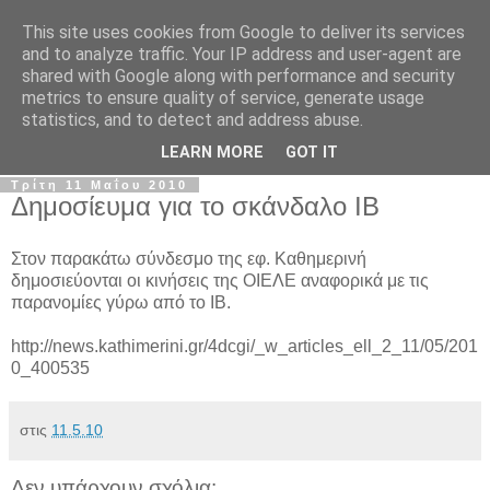
This site uses cookies from Google to deliver its services
Σ.Ι.Ε.Λ.Β.Ε.
and to analyze traffic. Your IP address and user-agent are
shared with Google along with performance and security
metrics to ensure quality of service, generate usage
Ο επίσημος ιστότοπος του Συλλόγου Ιδιωτικών
statistics, and to detect and address abuse.
Εκπαιδευτικών Λειτουργών Βόρειας Ελλάδας
LEARN MORE
GOT IT
Τρίτη 11 Μαΐου 2010
Δημοσίευμα για το σκάνδαλο ΙΒ
Στον παρακάτω σύνδεσμο της εφ. Καθημερινή
δημοσιεύονται οι κινήσεις της ΟΙΕΛΕ αναφορικά με τις
παρανομίες γύρω από το ΙΒ.
http://news.kathimerini.gr/4dcgi/_w_articles_ell_2_11/05/201
0_400535
στις
11.5.10
Δεν υπάρχουν σχόλια: