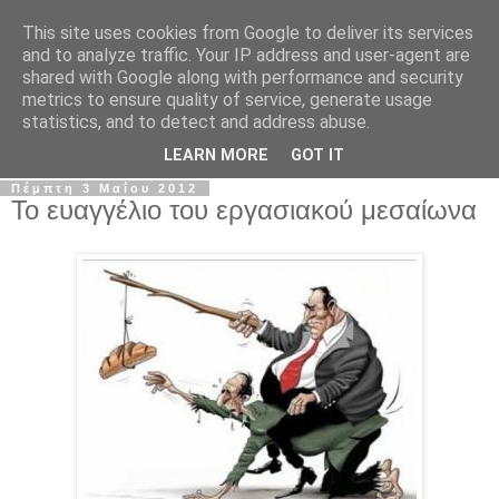
This site uses cookies from Google to deliver its services
Σ.Ι.Ε.Λ.Β.Ε.
and to analyze traffic. Your IP address and user-agent are
shared with Google along with performance and security
metrics to ensure quality of service, generate usage
Ο επίσημος ιστότοπος του Συλλόγου Ιδιωτικών
statistics, and to detect and address abuse.
Εκπαιδευτικών Λειτουργών Βόρειας Ελλάδας
LEARN MORE
GOT IT
Πέμπτη 3 Μαΐου 2012
Το ευαγγέλιο του εργασιακού μεσαίωνα