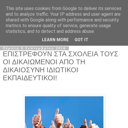
This site uses cookies from Google to deliver its services
Σ.Ι.Ε.Λ.Β.Ε.
and to analyze traffic. Your IP address and user-agent are
shared with Google along with performance and security
metrics to ensure quality of service, generate usage
Ο επίσημος ιστότοπος του Συλλόγου Ιδιωτικών
statistics, and to detect and address abuse.
Εκπαιδευτικών Λειτουργών Βόρειας Ελλάδας
LEARN MORE
GOT IT
Πέμπτη 8 Σεπτεμβρίου 2016
ΕΠΙΣΤΡΕΦΟΥΝ ΣΤΑ ΣΧΟΛΕΙΑ ΤΟΥΣ
ΟΙ ΔΙΚΑΙΩΜΕΝΟΙ ΑΠΟ ΤΗ
ΔΙΚΑΙΟΣΥΝΗ ΙΔΙΩΤΙΚΟΙ
ΕΚΠΑΙΔΕΥΤΙΚΟΙ!