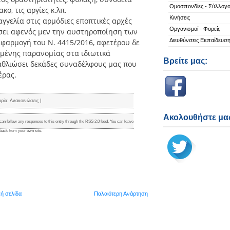
Ομοσπονδίες - Σύλλογο
ο, τις αργίες κ.λπ.
Κινήσεις
γγελία στις αρμόδιες εποπτικές αρχές
Οργανισμοί - Φορείς
ήσει αφενός μεν την αυστηροποίηση των
Διευθύνσεις Εκπαίδευσ
 εφαρμογή του Ν. 4415/2016, αφετέρου δε
αμένης παρανομίας στα ιδιωτικά
Βρείτε μας:
ξαθλιώσει δεκάδες συναδέλφους μας που
έρας.
ορία:
Ανακοινώσεις
|
Ακολουθήστε μας
can follow any responses to this entry through the
RSS 2.0
feed. You can
leave
kback
from your own site.
κή σελίδα
Παλαιότερη Ανάρτηση