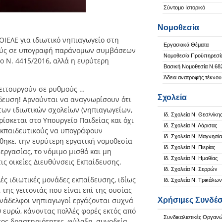
Σύντομο Ιστορικό
Νομοθεσία
ΙΕΛΕ για ιδιωτικό νηπιαγωγείο στη
Εργασιακά Θέματα
κούς σε υπογραφή παράνομων συμβάσεων
Νομοθεσία Προϋπηρεσί
ο Ν. 4415/2016, αλλά η ευρύτερη
Βασική Νομοθεσία Ν.68
Άδεια ανατροφής τέκνου
λειτουργούν σε ρυθμούς …
Σχολεία
δευση! Αρνούνται να αναγνωρίσουν ότι
 των ιδιωτικών σχολείων (νηπιαγωγείων,
Ιδ. Σχολεία Ν. Θεσ/νίκη
ίσκεται στο Υπουργείο Παιδείας και όχι
Ιδ. Σχολεία Ν. Λάρισας
 εκπαιδευτικούς να υπογράφουν
Ιδ. Σχολεία Ν. Μαγνησία
ηκε, την ευρύτερη εργατική νομοθεσία
Ιδ. Σχολεία Ν. Πιερίας
ργασίας, το νόμιμο μισθό και μη
Ιδ. Σχολεία Ν. Ημαθίας
ις οικείες Διευθύνσεις Εκπαίδευσης.
Ιδ. Σχολεία Ν. Σερρών
ές ιδιωτικές μονάδες εκπαίδευσης, ιδίως
Ιδ. Σχολεία Ν. Τρικάλων
της γειτονιάς που είναι επί της ουσίας
συνάδελφοι νηπιαγωγοί εργάζονται συχνά
Χρήσιμες Συνδέσ
 ευρώ, κάνοντας πολλές φορές εκτός από
Συνδικαλιστικές Οργαν
ος δραστηριότητες, φύλαξη, συνοδεία