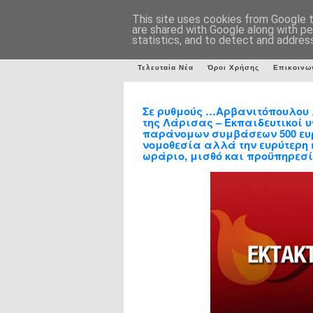
This site uses cookies from Google to
are shared with Google along with pe
statistics, and to detect and addres
Τελευταία Νέα
Όροι Χρήσης
Επικοινω
Σε ρυθμούς …Αρβανιτόπουλου 
της Λάρισας – Εκπαιδευτικοί
παράνομων συμβάσεων 500 ευρ
νομοθεσία αλλά την ευρύτερη 
ωράριο, μισθό και προϋπηρεσί