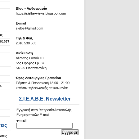
Blog - Αρθογραφία
https://sielbe-views.blogspot.com
Ε-mail
sielbe@gmail.com
ας
Τηλ & Φαξ
2/1977
2310 530 533
Διεύθυνση
Λέοντος Σοφού 10
5ος Όροφος Γρ. 37
54625 Θεσσαλονίκη
ς
Ώρες Λειτουργίας Γραφείου
Πέμπτη & Παρασκευή 18:00 - 21:00
ς
κατόπιν τηλεφωνικής επικοινωνίας
Σ.Ι.Ε.Λ.Β.Ε. Newsletter
Εγγραφή στην Υπηρεσία Αποστολής
Ενημερωτικών E-mail
e-mail:
εις
ώσεις