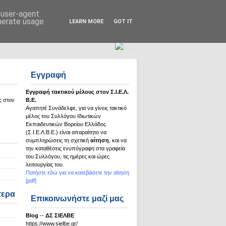
Σ.Ι.Ε.Λ.Β.Ε.
d user-agent
enerate usage
LEARN MORE
GOT IT
Εγγραφή
Εγγραφή τακτικού μέλους στον Σ.Ι.Ε.Λ.
ς στον
Β.Ε.
Αγαπητέ Συνάδελφε, για να γίνεις τακτικό
μέλος του Συλλόγου Ιδιωτικών
Εκπαιδευτικών Βορείου Ελλάδος
(Σ.Ι.Ε.Λ.Β.Ε.) είναι απαραίτητο να
συμπληρώσεις τη σχετική
αίτηση
, και να
την καταθέσεις ενυπόγραφη στα γραφεία
του Συλλόγου, τις ημέρες και ώρες
λειτουργίας του.
Πατήστε εδώ για να κατεβάσετε την αίτηση
[pdf]
τερα
Επικοινωνήστε μαζί μας
Βlog
--
ΔΣ ΣΙΕΛΒΕ
https://www.sielbe.gr/