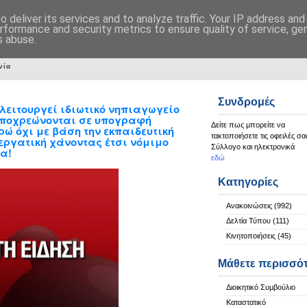
 deliver its services and to analyze traffic. Your IP address an
rformance and security metrics to ensure quality of service, g
s abuse.
νία
Συνδρομές
λειτουργεί ιδιωτικό νηπιαγωγείο
 υποχρεώνονται σε υπογραφή
Δείτε πως μπορείτε να
ώ όχι με βάση την εκπαιδευτική
τακτοποιήσετε τις οφειλές σα
εργατική χάνοντας έτσι νόμιμο
Σύλλογο και ηλεκτρονικά
α!
εδώ
Κατηγορίες
Ανακοινώσεις
(992)
Δελτία Τύπου
(111)
Κινητοποιήσεις
(45)
Μάθετε περισσό
Διοικητικό Συμβούλιο
Καταστατικό