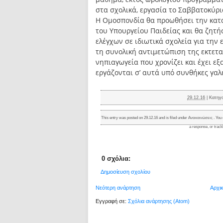
στα σχολικά, εργασία το Σαββατοκύριακ
Η Ομοσπονδία θα προωθήσει την κατα
του Υπουργείου Παιδείας και θα ζητ
ελέγχων σε ιδιωτικά σχολεία για την
τη συνολική αντιμετώπιση της εκτετ
νηπιαγωγεία που χρονίζει και έχει ε
εργάζονται σ’ αυτά υπό συνθήκες γαλ
29.12.16
|
Κατηγ
This entry was posted on 29.12.16 and is filed under
Ανακοινώσεις
. You 
a response
, or
trac
0 σχόλια:
Δημοσίευση σχολίου
Νεότερη ανάρτηση
Αρχι
Εγγραφή σε:
Σχόλια ανάρτησης (Atom)