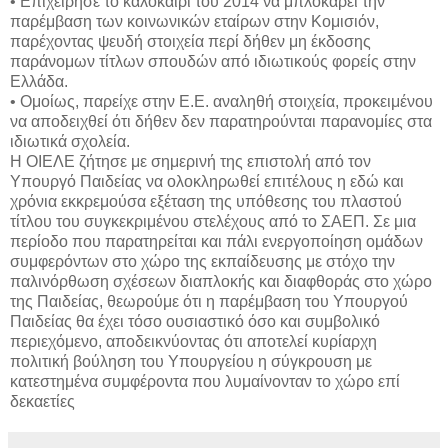
• Επιχείρησε το καλοκαίρι του 2014 να μπλοκάρει την
παρέμβαση των κοινωνικών εταίρων στην Κομισιόν,
παρέχοντας ψευδή στοιχεία περί δήθεν μη έκδοσης
παράνομων τίτλων σπουδών από ιδιωτικούς φορείς στην
Ελλάδα.
• Ομοίως, παρείχε στην Ε.Ε. αναληθή στοιχεία, προκειμένου
να αποδειχθεί ότι δήθεν δεν παρατηρούνται παρανομίες στα
ιδιωτικά σχολεία.
Η ΟΙΕΛΕ ζήτησε με σημερινή της επιστολή από τον
Υπουργό Παιδείας να ολοκληρωθεί επιτέλους η εδώ και
χρόνια εκκρεμούσα εξέταση της υπόθεσης του πλαστού
τίτλου του συγκεκριμένου στελέχους από το ΣΑΕΠ. Σε μια
περίοδο που παρατηρείται και πάλι ενεργοποίηση ομάδων
συμφερόντων στο χώρο της εκπαίδευσης με στόχο την
παλινόρθωση σχέσεων διαπλοκής και διαφθοράς στο χώρο
της Παιδείας, θεωρούμε ότι η παρέμβαση του Υπουργού
Παιδείας θα έχει τόσο ουσιαστικό όσο και συμβολικό
περιεχόμενο, αποδεικνύοντας ότι αποτελεί κυρίαρχη
πολιτική βούληση του Υπουργείου η σύγκρουση με
κατεστημένα συμφέροντα που λυμαίνονταν το χώρο επί
δεκαετίες