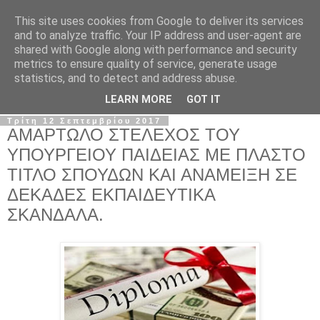
This site uses cookies from Google to deliver its services
Σ.Ι.Ε.Λ.Β.Ε.
and to analyze traffic. Your IP address and user-agent are
shared with Google along with performance and security
metrics to ensure quality of service, generate usage
Ο επίσημος ιστότοπος του Συλλόγου Ιδιωτικών
statistics, and to detect and address abuse.
Εκπαιδευτικών Λειτουργών Βόρειας Ελλάδας
LEARN MORE
GOT IT
Τρίτη 12 Σεπτεμβρίου 2017
ΑΜΑΡΤΩΛΟ ΣΤΕΛΕΧΟΣ ΤΟΥ
ΥΠΟΥΡΓΕΙΟΥ ΠΑΙΔΕΙΑΣ ΜΕ ΠΛΑΣΤΟ
ΤΙΤΛΟ ΣΠΟΥΔΩΝ ΚΑΙ ΑΝΑΜΕΙΞΗ ΣΕ
ΔΕΚΑΔΕΣ ΕΚΠΑΙΔΕΥΤΙΚΑ
ΣΚΑΝΔΑΛΑ.