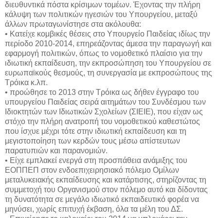
διευθυντικά πόστα κρίσιμων τομέων. Έχοντας την πλήρη
κάλυψη των πολιτικών ηγεσιών του Υπουργείου, μεταξύ
άλλων πρωταγωνίστησε στα ακόλουθα:
• Κατείχε κομβικές θέσεις στο Υπουργείο Παιδείας ιδίως την
περίοδο 2010-2014, επηρεάζοντας άμεσα την παραγωγή και
εφαρμογή πολιτικών, όπως το νομοθετικό πλαίσιο για την
ιδιωτική εκπαίδευση, την εκπροσώπηση του Υπουργείου σε
ευρωπαϊκούς θεσμούς, τη συνεργασία με εκπροσώπους της
Τρόικα κ.λπ.
• προώθησε το 2013 στην Τρόικα ως δήθεν έγγραφο του
υπουργείου Παιδείας σειρά αιτημάτων του Συνδέσμου των
Ιδιοκτητών των Ιδιωτικών Σχολείων (ΣΙΕΙΕ), που είχαν ως
στόχο την πλήρη ανατροπή του νομοθετικού καθεστώτος
που ίσχυε μέχρι τότε στην ιδιωτική εκπαίδευση και τη
μεγιστοποίηση των κερδών τους μέσω απίστευτων
παρατυπιών και παρανομιών.
• Είχε εμπλακεί ενεργά στη προσπάθεια ανάμιξης του
ΕΟΠΠΕΠ στον ενδοεπιχειρησιακό πόλεμο Ομίλων
μεταλυκειακής εκπαίδευσης και κατάρτισης, στηρίζοντας τη
συμμετοχή του Οργανισμού στον πόλεμο αυτό και δίδοντας
τη δυνατότητα σε μεγάλο ιδιωτικό εκπαιδευτικό φορέα να
μηνύσει, χωρίς επιτυχή έκβαση, όλα τα μέλη του ΔΣ.