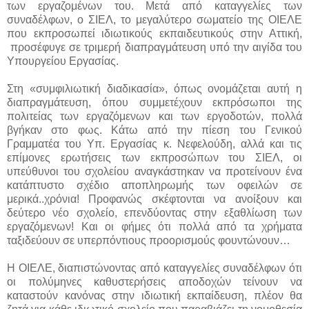
των εργαζομένων του. Μετά από καταγγελίες των
συναδέλφων, ο ΣΙΕΛ, το μεγαλύτερο σωματείο της ΟΙΕΛΕ
που εκπροσωπεί ιδιωτικούς εκπαιδευτικούς στην Αττική,
προσέφυγε σε τριμερή διαπραγμάτευση υπό την αιγίδα του
Υπουργείου Εργασίας.
Στη «συμφιλιωτική διαδικασία», όπως ονομάζεται αυτή η
διαπραγμάτευση, όπου συμμετέχουν εκπρόσωποι της
πολιτείας των εργαζόμενων και των εργοδοτών, πολλά
βγήκαν στο φως. Κάτω από την πίεση του Γενικού
Γραμματέα του Υπ. Εργασίας κ. Νεφελούδη, αλλά και τις
επίμονες ερωτήσεις των εκπροσώπων του ΣΙΕΛ, οι
υπεύθυνοι του σχολείου αναγκάστηκαν να προτείνουν ένα
κατάπτυστο σχέδιο αποπληρωμής των οφειλών σε
μερικά..χρόνια! Προφανώς σκέφτονται να ανοίξουν και
δεύτερο νέο σχολείο, επενδύοντας στην εξαθλίωση των
εργαζόμενων! Και οι φήμες ότι πολλά από τα χρήματα
ταξιδεύουν σε υπερπόντιους προορισμούς φουντώνουν…
Η ΟΙΕΛΕ, διαπιστώνοντας από καταγγελίες συναδέλφων ότι
οι πολύμηνες καθυστερήσεις αποδοχών τείνουν να
καταστούν κανόνας στην ιδιωτική εκπαίδευση, πλέον θα