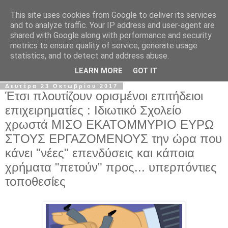
This site uses cookies from Google to deliver its services
Σ.Ι.Ε.Λ.Β.Ε.
and to analyze traffic. Your IP address and user-agent are
shared with Google along with performance and security
metrics to ensure quality of service, generate usage
Ο επίσημος ιστότοπος του Συλλόγου Ιδιωτικών
statistics, and to detect and address abuse.
Εκπαιδευτικών Λειτουργών Βόρειας Ελλάδας
LEARN MORE
GOT IT
Δευτέρα 23 Οκτωβρίου 2017
Έτσι πλουτίζουν ορισμένοι επιτήδειοι
επιχειρηματίες : Ιδιωτικό Σχολείο
χρωστά ΜΙΣΟ ΕΚΑΤΟΜΜΥΡΙΟ ΕΥΡΩ
ΣΤΟΥΣ ΕΡΓΑΖΟΜΕΝΟΥΣ την ώρα που
κάνει "νέες" επενδύσεις και κάποια
χρήματα "πετούν" προς... υπερπόντιες
τοποθεσίες