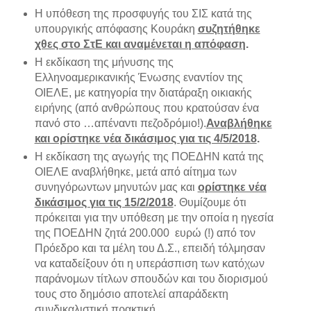
Η υπόθεση της προσφυγής του ΣΙΣ κατά της
υπουργικής απόφασης Κουράκη
συζητήθηκε
χθες στο ΣτΕ και αναμένεται η απόφαση
.
Η εκδίκαση της μήνυσης της
Ελληνοαμερικανικής Ένωσης εναντίον της
ΟΙΕΛΕ, με κατηγορία την διατάραξη οικιακής
ειρήνης (από ανθρώπους που κρατούσαν ένα
πανό στο …απέναντι πεζοδρόμιο!).
Αναβλήθηκε
και ορίστηκε νέα δικάσιμος για τις 4/5/2018
.
Η εκδίκαση της αγωγής της ΠΟΕΔΗΝ κατά της
ΟΙΕΛΕ αναβλήθηκε, μετά από αίτημα των
συνηγόρωντων μηνυτών μας και
ορίστηκε νέα
δικάσιμος για τις 15/2/2018
. Θυμίζουμε ότι
πρόκειται για την υπόθεση με την οποία η ηγεσία
της ΠΟΕΔΗΝ ζητά 200.000 ευρώ (!) από τον
Πρόεδρο και τα μέλη του Δ.Σ., επειδή τόλμησαν
να καταδείξουν ότι η υπεράσπιση των κατόχων
παράνομων τίτλων σπουδών και του διορισμού
τους στο δημόσιο αποτελεί απαράδεκτη
συνδικαλιστική πρακτική.