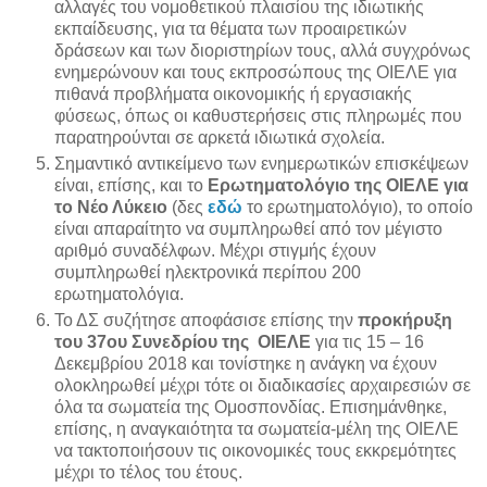
αλλαγές του νομοθετικού πλαισίου της ιδιωτικής
εκπαίδευσης, για τα θέματα των προαιρετικών
δράσεων και των διοριστηρίων τους, αλλά συγχρόνως
ενημερώνουν και τους εκπροσώπους της ΟΙΕΛΕ για
πιθανά προβλήματα οικονομικής ή εργασιακής
φύσεως, όπως οι καθυστερήσεις στις πληρωμές που
παρατηρούνται σε αρκετά ιδιωτικά σχολεία.
Σημαντικό αντικείμενο των ενημερωτικών επισκέψεων
είναι, επίσης, και το
Ερωτηματολόγιο της ΟΙΕΛΕ για
το Νέο Λύκειο
(δες
εδώ
το ερωτηματολόγιο), το οποίο
είναι απαραίτητο να συμπληρωθεί από τον μέγιστο
αριθμό συναδέλφων. Μέχρι στιγμής έχουν
συμπληρωθεί ηλεκτρονικά περίπου 200
ερωτηματολόγια.
Το ΔΣ συζήτησε αποφάσισε επίσης την
προκήρυξη
του 37ου Συνεδρίου της ΟΙΕΛΕ
για τις 15 – 16
Δεκεμβρίου 2018 και τονίστηκε η ανάγκη να έχουν
ολοκληρωθεί μέχρι τότε οι διαδικασίες αρχαιρεσιών σε
όλα τα σωματεία της Ομοσπονδίας. Επισημάνθηκε,
επίσης, η αναγκαιότητα τα σωματεία-μέλη της ΟΙΕΛΕ
να τακτοποιήσουν τις οικονομικές τους εκκρεμότητες
μέχρι το τέλος του έτους.