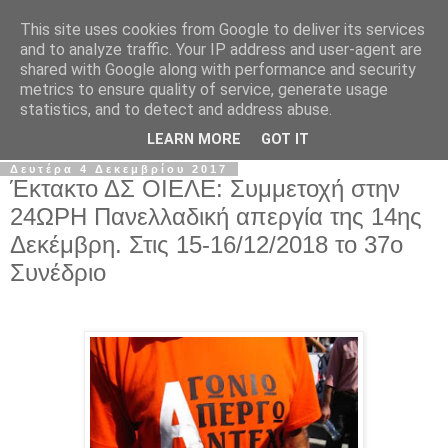
This site uses cookies from Google to deliver its services
Σ.Ι.Ε.Λ.Β.Ε.
and to analyze traffic. Your IP address and user-agent are
shared with Google along with performance and security
metrics to ensure quality of service, generate usage
Ο επίσημος ιστότοπος του Συλλόγου Ιδιωτικών
statistics, and to detect and address abuse.
Εκπαιδευτικών Λειτουργών Βόρειας Ελλάδας
LEARN MORE
GOT IT
Δευτέρα 4 Δεκεμβρίου 2017
Έκτακτο ΔΣ ΟΙΕΛΕ: Συμμετοχή στην
24ΩΡΗ Πανελλαδική απεργία της 14ης
Δεκέμβρη. Στις 15-16/12/2018 το 37o
Συνέδριο