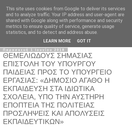
This site uses cookies from Google to deliver its services
Σ.Ι.Ε.Λ.Β.Ε.
and to analyze traffic. Your IP address and user-agent are
shared with Google along with performance and security
metrics to ensure quality of service, generate usage
Ο επίσημος ιστότοπος του Συλλόγου Ιδιωτικών
statistics, and to detect and address abuse.
Εκπαιδευτικών Λειτουργών Βόρειας Ελλάδας
LEARN MORE
GOT IT
Παρασκευή 1 Ιουνίου 2018
ΘΕΜΕΛΙΩΔΟΥΣ ΣΗΜΑΣΙΑΣ
ΕΠΙΣΤΟΛΗ ΤΟΥ ΥΠΟΥΡΓΟΥ
ΠΑΙΔΕΙΑΣ ΠΡΟΣ ΤΟ ΥΠΟΥΡΓΕΙΟ
ΕΡΓΑΣΙΑΣ: «ΔΗΜΟΣΙΟ ΑΓΑΘΟ Η
ΕΚΠΑΙΔΕΥΣΗ ΣΤΑ ΙΔΙΩΤΙΚΑ
ΣΧΟΛΕΙΑ, ΥΠΟ ΤΗΝ ΑΥΣΤΗΡΗ
ΕΠΟΠΤΕΙΑ ΤΗΣ ΠΟΛΙΤΕΙΑΣ
ΠΡΟΣΛΗΨΕΙΣ ΚΑΙ ΑΠΟΛΥΣΕΙΣ
ΕΚΠΑΙΔΕΥΤΙΚΩΝ»