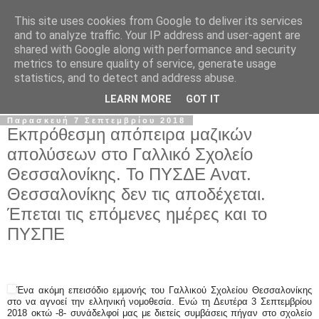
This site uses cookies from Google to deliver its services
Σ.Ι.Ε.Λ.Β.Ε.
and to analyze traffic. Your IP address and user-agent are
shared with Google along with performance and security
metrics to ensure quality of service, generate usage
Ο επίσημος ιστότοπος του Συλλόγου Ιδιωτικών
statistics, and to detect and address abuse.
Εκπαιδευτικών Λειτουργών Βόρειας Ελλάδας
LEARN MORE
GOT IT
Παρασκευή 7 Σεπτεμβρίου 2018
Εκπρόθεσμη απόπειρα μαζικών
απολύσεων στο Γαλλικό Σχολείο
Θεσσαλονίκης. Το ΠΥΣΔΕ Ανατ.
Θεσσαλονίκης δεν τις αποδέχεται.
Έπεται τις επόμενες ημέρες και το
ΠΥΣΠΕ
Ένα
ακόμη επεισόδιο εμμονής του Γαλλικού Σχολείου Θεσσαλονίκης
στο να αγνοεί την ελληνική νομοθεσία. Ενώ τη Δευτέρα 3 Σεπτεμβρίου
2018 οκτώ -8- συνάδελφοί μας με διετείς συμβάσεις πήγαν στο σχολείο