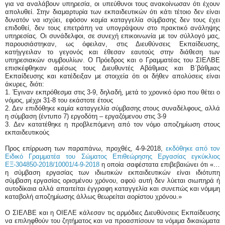
για να αναλάβουν υπηρεσία, οι υπεύθυνοι τους ανακοίνωσαν ότι έχουν
απολυθεί. Στην διαμαρτυρία των εκπαιδευτικών ότι κάτι τέτοιο δεν είναι
δυνατόν να ισχύει, εφόσον καμία καταγγελία σύμβασης δεν τους έχει
επιδοθεί, δεν τους επετράπη να υπογράψουν στο πρακτικό ανάληψης
υπηρεσίας. Οι συνάδελφοι, σε συνεχή επικοινωνία με τον σύλλογό μας,
παρουσιάστηκαν, ως όφειλαν, στις Διευθύνσεις Εκπαίδευσης,
κατήγγειλαν το γεγονός και έθεσαν εαυτούς στην διάθεση των
υπηρεσιακών συμβουλίων. Ο Πρόεδρος και ο Γραμματέας του ΣΙΕΛΒΕ
επισκέφθηκαν αμέσως τους Διευθυντές Αβάθμιας και Β΄βάθμιας
Εκπαίδευσης και κατέδειξαν με στοιχεία ότι οι δήθεν απολύσεις είναι
άκυρες, διότι:
1.
Έγιναν εκπρόθεσμα στις 3-9, δηλαδή, μετά το χρονικό όριο που θέτει ο
νόμος, μέχρι 31-8 του εκάστοτε έτους
2.
Δεν επιδόθηκε καμία καταγγελία σύμβασης στους συναδέλφους, αλλά
η σύμβαση (έντυπο 7) εργοδότη – εργαζόμενου στις 3-9
3.
Δεν κατατέθηκε η προβλεπόμενη από τον νόμο αποζημίωση στους
εκπαιδευτικούς
Προς επίρρωση των παραπάνω, προχθές, 4-9-2018,
εκδόθηκε από τον
Ειδικό Γραμματέα του Σώματος Επιθεώρησης Εργασίας εγκύκλιος
ΕΞ-304850-2018/10001/4-9-2018
η οποία σαφέστατα επιβεβαιώνει ότι «…
η σύμβαση εργασίας των ιδιωτικών εκπαιδευτικών είναι ιδιότυπη
σύμβαση εργασίας ορισμένου χρόνου, αφού αυτή δεν λύεται σιωπηρά ή
αυτοδίκαια αλλά απαιτείται έγγραφη καταγγελία και συνεπώς και νόμιμη
καταβολή αποζημίωσης άλλως θεωρείται αορίστου χρόνου.»
Ο ΣΙΕΛΒΕ και η ΟΙΕΛΕ κάλεσαν τις αρμόδιες Διευθύνσεις Εκπαίδευσης
να επιληφθούν του ζητήματος και να προασπίσουν τα νόμιμα δικαιώματα