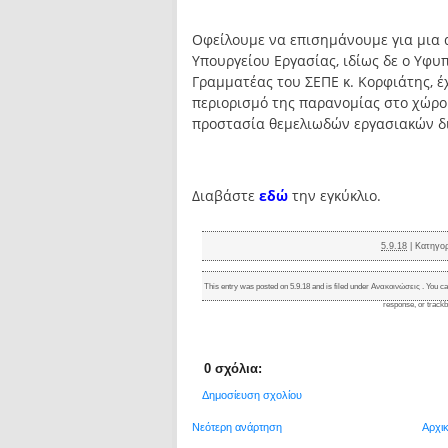
Οφείλουμε να επισημάνουμε για μια α
Υπουργείου Εργασίας, ιδίως δε ο Υφυπ
Γραμματέας του ΣΕΠΕ κ. Κορφιάτης, έ
περιορισμό της παρανομίας στο χώρο 
προστασία θεμελιωδών εργασιακών δ
Διαβάστε
εδώ
την εγκύκλιο.
5.9.18
|
Κατηγο
This entry was posted on 5.9.18 and is filed under
Ανακοινώσεις
. You ca
response
, or
track
0 σχόλια:
Δημοσίευση σχολίου
Νεότερη ανάρτηση
Αρχι