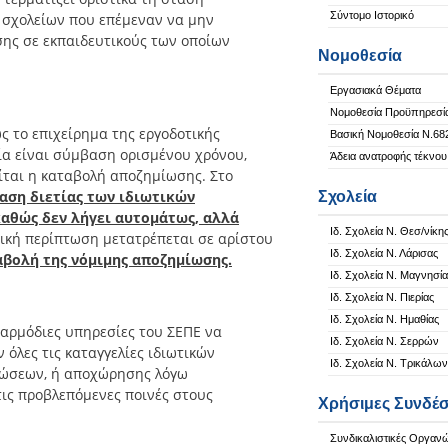
Σύντομο Ιστορικό
ν σχολείων που επέμεναν να μην
ης σε εκπαιδευτικούς των οποίων
Νομοθεσία
Εργασιακά Θέματα
Νομοθεσία Προϋπηρεσί
ς το επιχείρημα της εργοδοτικής
Βασική Νομοθεσία Ν.68
ία είναι σύμβαση ορισμένου χρόνου,
Άδεια ανατροφής τέκνου
ίται η καταβολή αποζημίωσης. Στο
αση διετίας των ιδιωτικών
Σχολεία
καθώς δεν λήγει αυτομάτως, αλλά
Ιδ. Σχολεία Ν. Θεσ/νίκη
τική περίπτωση μετατρέπεται σε αρίστου
Ιδ. Σχολεία Ν. Λάρισας
αβολή της νόμιμης αποζημίωσης.
Ιδ. Σχολεία Ν. Μαγνησία
Ιδ. Σχολεία Ν. Πιερίας
Ιδ. Σχολεία Ν. Ημαθίας
 αρμόδιες υπηρεσίες του ΣΕΠΕ να
Ιδ. Σχολεία Ν. Σερρών
 όλες τις καταγγελίες ιδιωτικών
Ιδ. Σχολεία Ν. Τρικάλων
ιώσεων, ή αποχώρησης λόγω
τις προβλεπόμενες ποινές στους
Χρήσιμες Συνδέσ
Συνδικαλιστικές Οργαν