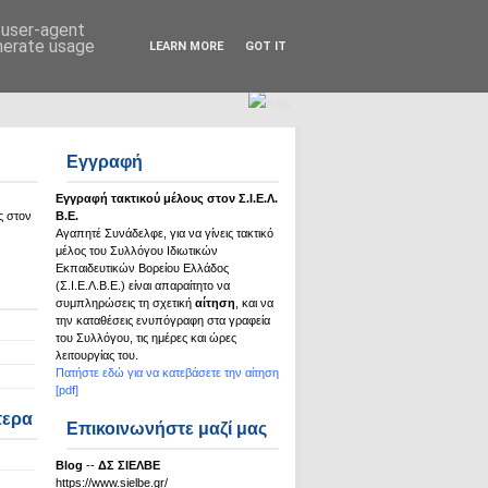
Σ.Ι.Ε.Λ.Β.Ε.
d user-agent
enerate usage
LEARN MORE
GOT IT
Εγγραφή
Εγγραφή τακτικού μέλους στον Σ.Ι.Ε.Λ.
ς στον
Β.Ε.
Αγαπητέ Συνάδελφε, για να γίνεις τακτικό
μέλος του Συλλόγου Ιδιωτικών
Εκπαιδευτικών Βορείου Ελλάδος
(Σ.Ι.Ε.Λ.Β.Ε.) είναι απαραίτητο να
συμπληρώσεις τη σχετική
αίτηση
, και να
την καταθέσεις ενυπόγραφη στα γραφεία
του Συλλόγου, τις ημέρες και ώρες
λειτουργίας του.
Πατήστε εδώ για να κατεβάσετε την αίτηση
[pdf]
τερα
Επικοινωνήστε μαζί μας
Βlog
--
ΔΣ ΣΙΕΛΒΕ
https://www.sielbe.gr/