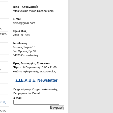
Blog - Αρθογραφία
https://sielbe-views.blogspot.com
Ε-mail
sielbe@gmail.com
ας
Τηλ & Φαξ
2/1977
2310 530 533
Διεύθυνση
Λέοντος Σοφού 10
5ος Όροφος Γρ. 37
54625 Θεσσαλονίκη
ς
Ώρες Λειτουργίας Γραφείου
Πέμπτη & Παρασκευή 18:00 - 21:00
ς
κατόπιν τηλεφωνικής επικοινωνίας
Σ.Ι.Ε.Λ.Β.Ε. Newsletter
Εγγραφή στην Υπηρεσία Αποστολής
Ενημερωτικών E-mail
e-mail:
εις
ώσεις