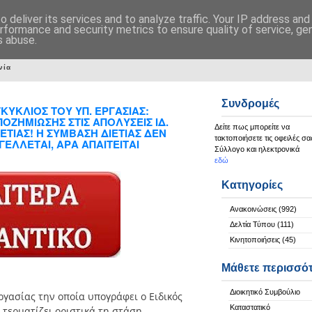
 deliver its services and to analyze traffic. Your IP address an
rformance and security metrics to ensure quality of service, g
s abuse.
νία
Συνδρομές
ΥΚΛΙΟΣ ΤΟΥ ΥΠ. ΕΡΓΑΣΙΑΣ:
ΖΗΜΙΩΣΗΣ ΣΤΙΣ ΑΠΟΛΥΣΕΙΣ ΙΔ.
Δείτε πως μπορείτε να
ΤΙΑΣ! Η ΣΥΜΒΑΣΗ ΔΙΕΤΙΑΣ ΔΕΝ
τακτοποιήσετε τις οφειλές σα
ΕΛΛΕΤΑΙ, ΑΡΑ ΑΠΑΙΤΕΙΤΑΙ
Σύλλογο και ηλεκτρονικά
εδώ
Κατηγορίες
Ανακοινώσεις
(992)
Δελτία Τύπου
(111)
Κινητοποιήσεις
(45)
Μάθετε περισσό
Διοικητικό Συμβούλιο
ργασίας την οποία υπογράφει ο Ειδικός
Καταστατικό
 τερματίζει οριστικά τη στάση