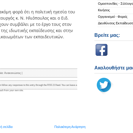
Ομοσπονδίες - Σύλλογο
Κινήσεις
κόμη φορά ότι η πολιτική ηγεσία του
Οργανισμοί - Φορείς
ουργός κ. Ν. Ηλιόπουλος και ο Ειδ.
χουν συμβάλει με το έργο τους στον
Διευθύνσεις Εκπαίδευσ
της ιδιωτικής εκπαίδευσης και στην
Βρείτε μας:
ικαιωμάτων των εκπαιδευτικών.
Ακολουθήστε μας
ρία:
Ανακοινώσεις
|
n follow any responses to this entry through the
RSS 2.0
feed. You can
leave a
back
from your own site.
κή σελίδα
Παλαιότερη Ανάρτηση