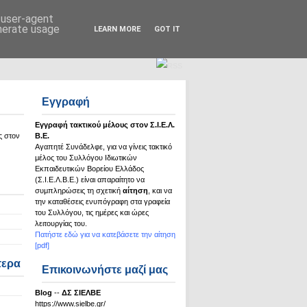
Σ.Ι.Ε.Λ.Β.Ε.
d user-agent
enerate usage
LEARN MORE
GOT IT
Εγγραφή
Εγγραφή τακτικού μέλους στον Σ.Ι.Ε.Λ.
ς στον
Β.Ε.
Αγαπητέ Συνάδελφε, για να γίνεις τακτικό
μέλος του Συλλόγου Ιδιωτικών
Εκπαιδευτικών Βορείου Ελλάδος
(Σ.Ι.Ε.Λ.Β.Ε.) είναι απαραίτητο να
συμπληρώσεις τη σχετική
αίτηση
, και να
την καταθέσεις ενυπόγραφη στα γραφεία
του Συλλόγου, τις ημέρες και ώρες
λειτουργίας του.
Πατήστε εδώ για να κατεβάσετε την αίτηση
[pdf]
τερα
Επικοινωνήστε μαζί μας
Βlog
--
ΔΣ ΣΙΕΛΒΕ
https://www.sielbe.gr/