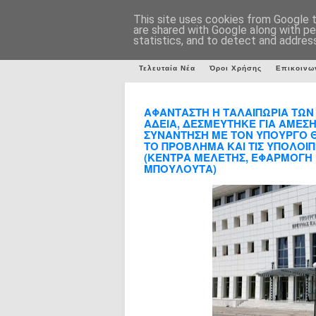
This site uses cookies from Google to
are shared with Google along with pe
statistics, and to detect and addres
Τελευταία Νέα
Όροι Χρήσης
Επικοινω
ΑΦΑΝΤΑΣΤΗ Η ΤΑΛΑΙΠΩΡΙΑ ΤΩΝ
ΑΔΕΙΑ, ΔΕΣΜΕΥΤΗΚΕ ΓΙΑ ΑΜΕΣΗ 
ΣΥΝΑΝΤΗΣΗ ΜΕ ΤΟΝ ΥΠΟΥΡΓΟ ΘΑ
ΤΟ ΠΡΟΒΛΗΜΑ ΚΑΙ ΤΙΣ ΥΠΟΛΟΙ
(ΚΕΝΤΡΑ ΜΕΛΕΤΗΣ, ΕΦΑΡΜΟΓΗ
ΜΠΟΥΛΟΥΤΑ)