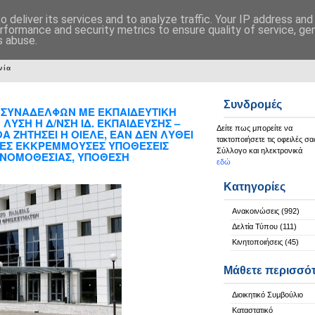
 deliver its services and to analyze traffic. Your IP address an
rformance and security metrics to ensure quality of service, g
s abuse.
νία
Συνδρομές
 ΣΥΝΑΔΕΛΦΩΝ ΜΕ ΕΚΠΑΙΔΕΥΤΙΚΗ
ΛΥΣΗ Η Δ/ΝΣΗ ΙΔ. ΕΚΠΑΙΔΕΥΣΗΣ –
Δείτε πως μπορείτε να
 ΖΗΤΗΣΕΙ Η ΟΙΕΛΕ, ΕΑΝ ΔΕΝ ΛΥΘΕΙ
τακτοποιήσετε τις οφειλές σα
ΠΕΣ ΕΚΚΡΕΜΜΟΥΣΕΣ ΥΠΟΘΕΣΕΙΣ
Σύλλογο και ηλεκτρονικά
 ΝΟΜΟΘΕΣΙΑΣ, ΥΠΟΘΕΣΗ
εδώ
Κατηγορίες
Ανακοινώσεις
(992)
Δελτία Τύπου
(111)
Κινητοποιήσεις
(45)
Μάθετε περισσό
Διοικητικό Συμβούλιο
Καταστατικό