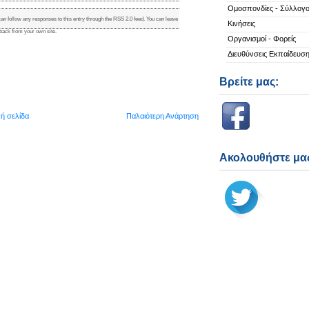
Ομοσπονδίες - Σύλλογο
can follow any responses to this entry through the
RSS 2.0
feed. You can
leave
Κινήσεις
kback
from your own site.
Οργανισμοί - Φορείς
Διευθύνσεις Εκπαίδευσ
Βρείτε μας:
κή σελίδα
Παλαιότερη Ανάρτηση
Ακολουθήστε μας