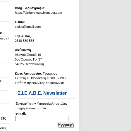
Blog - Αρθογραφία
https://sielbe-views.blogspot.com
Ε-mail
sielbe@gmail.com
ας
Τηλ & Φαξ
2/1977
2310 530 533
Διεύθυνση
Λέοντος Σοφού 10
5ος Όροφος Γρ. 37
54625 Θεσσαλονίκη
ς
Ώρες Λειτουργίας Γραφείου
Πέμπτη & Παρασκευή 18:00 - 21:00
ς
κατόπιν τηλεφωνικής επικοινωνίας
Σ.Ι.Ε.Λ.Β.Ε. Newsletter
Εγγραφή στην Υπηρεσία Αποστολής
Ενημερωτικών E-mail
e-mail:
εις
ώσεις