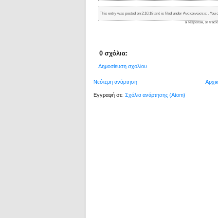
This entry was posted on 2.10.18 and is filed under
Ανακοινώσεις
. You 
a response
, or
trac
0 σχόλια:
Δημοσίευση σχολίου
Νεότερη ανάρτηση
Αρχι
Εγγραφή σε:
Σχόλια ανάρτησης (Atom)