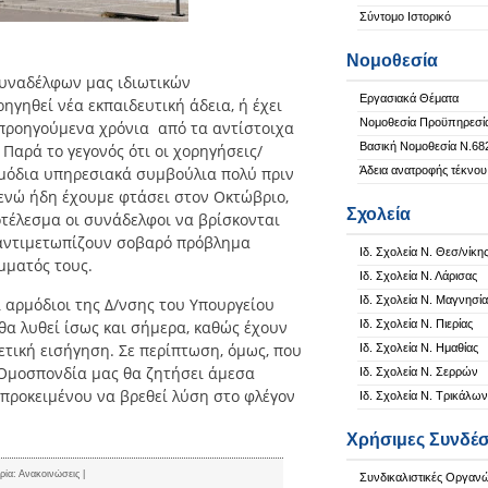
Σύντομο Ιστορικό
Νομοθεσία
συναδέλφων μας ιδιωτικών
Εργασιακά Θέματα
ηγηθεί νέα εκπαιδευτική άδεια, ή έχει
Νομοθεσία Προϋπηρεσί
προηγούμενα χρόνια από τα αντίστοιχα
Βασική Νομοθεσία Ν.68
αρά το γεγονός ότι οι χορηγήσεις/
ρμόδια υπηρεσιακά συμβούλια πολύ πριν
Άδεια ανατροφής τέκνου
 ενώ ήδη έχουμε φτάσει στον Οκτώβριο,
Σχολεία
οτέλεσμα οι συνάδελφοι να βρίσκονται
α αντιμετωπίζουν σοβαρό πρόβλημα
Ιδ. Σχολεία Ν. Θεσ/νίκη
μματός τους.
Ιδ. Σχολεία Ν. Λάρισας
Ιδ. Σχολεία Ν. Μαγνησία
ι αρμόδιοι της Δ/νσης του Υπουργείου
θα λυθεί ίσως και σήμερα, καθώς έχουν
Ιδ. Σχολεία Ν. Πιερίας
τική εισήγηση. Σε περίπτωση, όμως, που
Ιδ. Σχολεία Ν. Ημαθίας
 Ομοσπονδία μας θα ζητήσει άμεσα
Ιδ. Σχολεία Ν. Σερρών
 προκειμένου να βρεθεί λύση στο φλέγον
Ιδ. Σχολεία Ν. Τρικάλων
Χρήσιμες Συνδέσ
ρία:
Ανακοινώσεις
|
Συνδικαλιστικές Οργαν