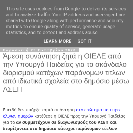
This site uses cookies from Google to deliver its services
Σ.Ι.Ε.Λ.Β.Ε.
and to analyze traffic. Your IP address and user-agent are
shared with Google along with performance and security
metrics to ensure quality of service, generate usage
Ο επίσημος ιστότοπος του Συλλόγου Ιδιωτικών
statistics, and to detect and address abuse.
Εκπαιδευτικών Λειτουργών Βόρειας Ελλάδας
LEARN MORE
GOT IT
Παρασκευή 23 Οκτωβρίου 2020
Άμεση συνάντηση ζητά η ΟΙΕΛΕ από
την Υπουργό Παιδείας για το σκάνδαλο
διορισμού κατόχων παράνομων τίτλων
από ιδιωτικά σχολεία στο δημόσιο μέσω
ΑΣΕΠ
Επειδή δεν υπήρξε καμιά απάντηση
στο ερώτημα που προ
ολίγων ημερών
κατέθεσε η ΟΙΕΛΕ προς την Υπουργό Παιδείας
για το
αν συμμετέχουν σε διαγωνισμούς του ΑΣΕΠ και
διορίζονται στο δημόσιο κάτοχοι παράνομων τίτλων