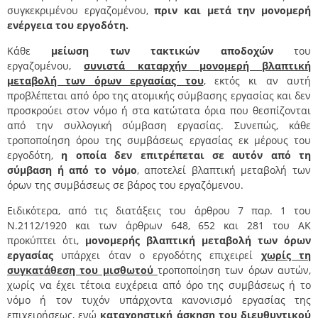
συγκεκριμένου εργαζομένου,
πριν και μετά την μονομερή
ενέργεια του εργοδότη.
Κάθε
μείωση των τακτικών αποδοχών
του
εργαζομένου,
συνιστά καταρχήν μονομερή βλαπτική
μεταβολή των όρων εργασίας του
, εκτός κι αν αυτή
προβλέπεται από όρο της ατομικής σύμβασης εργασίας και δεν
προσκρούει στον νόμο ή στα κατώτατα όρια που θεσπίζονται
από την συλλογική σύμβαση εργασίας. Συνεπώς, κάθε
τροποποίηση όρου της συμβάσεως εργασίας εκ μέρους του
εργοδότη,
η οποία δεν επιτρέπεται σε αυτόν από τη
σύμβαση ή από το νόμο
, αποτελεί βλαπτική μεταβολή των
όρων της συμβάσεως σε βάρος του εργαζόμενου.
Ειδικότερα, από τις διατάξεις του άρθρου 7 παρ. 1 του
Ν.2112/1920 και των άρθρων 648, 652 και 281 του ΑΚ
προκύπτει ότι,
μονομερής βλαπτική μεταβολή των όρων
εργασίας
υπάρχει όταν ο εργοδότης επιχειρεί
χωρίς τη
συγκατάθεση του μισθωτού
τροποποίηση των όρων αυτών,
χωρίς να έχει τέτοια ευχέρεια από όρο της συμβάσεως ή το
νόμο ή τον τυχόν υπάρχοντα κανονισμό εργασίας της
επιχειρήσεως, ενώ
καταχρηστική άσκηση του διευθυντικού