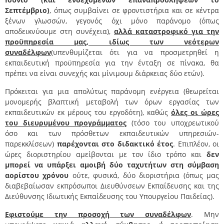
Σεπτέμβριο)
, όπως συμβαίνει σε φροντιστήρια και σε κέντρα
ξένων γλωσσών, γεγονός όχι μόνο παράνομο (όπως
αποδεικνύουμε στη συνέχεια),
αλλά καταστροφικό για την
προϋπηρεσία μας, ιδίως των νεότερων
συναδέλφων
(υπενθυμίζεται ότι για να προσμετρηθεί η
εκπαιδευτική προϋπηρεσία για την ένταξη σε πίνακα, θα
πρέπει να είναι συνεχής και μίνιμουμ διάρκειας δύο ετών).
Πρόκειται για μια απολύτως παράνομη ενέργεια (θεωρείται
μονομερής βλαπτική μεταβολή των όρων εργασίας των
εκπαιδευτικών εκ μέρους του εργοδότη), καθώς
όλες οι ώρες
του διευρυμένου προγράμματος
(τόσο του υποχρεωτικού
όσο και των πρόσθετων εκπαιδευτικών υπηρεσιών-
παρεκκλίσεων)
παρέχονται στο διδακτικό έτος
. Επιπλέον, οι
ώρες διοριστηρίου αμείβονται με τον ίδιο τρόπο και
δεν
μπορεί να υπάρξει αμοιβή δύο ταχυτήτων στη σύμβαση
αορίστου χρόνου
ούτε, φυσικά, δύο διοριστήρια (όπως μας
διαβεβαίωσαν εκπρόσωποι Διευθύνσεων Εκπαίδευσης και της
Διεύθυνσης Ιδιωτικής Εκπαίδευσης του Υπουργείου Παιδείας).
Εφιστούμε την προσοχή των συναδέλφων
. Μην