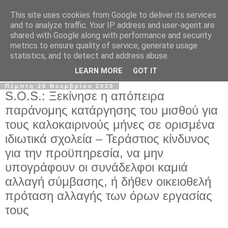
This site uses cookies from Google to deliver its services
Σ.Ι.Ε.Λ.Β.Ε.
and to analyze traffic. Your IP address and user-agent are
shared with Google along with performance and security
metrics to ensure quality of service, generate usage
Ο επίσημος ιστότοπος του Συλλόγου Ιδιωτικών
statistics, and to detect and address abuse.
Εκπαιδευτικών Λειτουργών Βόρειας Ελλάδας
LEARN MORE
GOT IT
Πέμπτη 26 Νοεμβρίου 2020
S.O.S.: Ξεκίνησε η απόπειρα
παράνομης κατάργησης του μισθού για
τους καλοκαιρινούς μήνες σε ορισμένα
ιδιωτικά σχολεία – Τεράστιος κίνδυνος
για την προϋπηρεσία, να μην
υπογράφουν οι συνάδελφοι καμιά
αλλαγή σύμβασης, ή δήθεν οικειοθελή
πρόταση αλλαγής των όρων εργασίας
τους