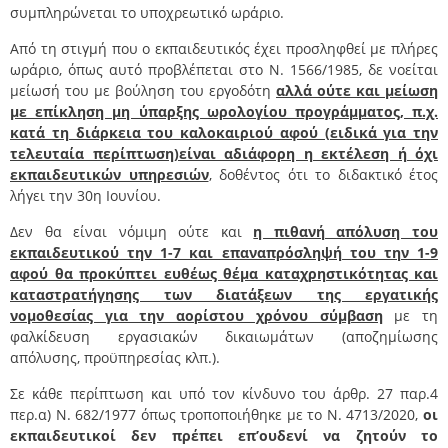
συμπληρώνεται το υποχρεωτικό ωράριο.
Από τη στιγμή που ο εκπαιδευτικός έχει προσληφθεί με πλήρες
ωράριο, όπως αυτό προβλέπεται στο Ν. 1566/1985, δε νοείται
μείωσή του με βούληση του εργοδότη
αλλά ούτε και μείωση
με επίκληση μη ύπαρξης ωρολογίου προγράμματος, π.χ.
κατά τη διάρκεια του καλοκαιριού αφού (ειδικά για την
τελευταία περίπτωση)είναι αδιάφορη η εκτέλεση ή όχι
εκπαιδευτικών υπηρεσιών
, δοθέντος ότι το διδακτικό έτος
λήγει την 30
η
Ιουνίου.
Δεν θα είναι νόμιμη ούτε και
η πιθανή απόλυση του
εκπαιδευτικού την 1-7 και επαναπρόσληψή του την 1-9
αφού θα προκύπτει ευθέως θέμα καταχρηστικότητας και
καταστρατήγησης των διατάξεων της εργατικής
νομοθεσίας για την αορίστου χρόνου σύμβαση
με τη
φαλκίδευση εργασιακών δικαιωμάτων (αποζημίωσης
απόλυσης, προϋπηρεσίας κλπ.).
Σε κάθε περίπτωση και υπό τον κίνδυνο του άρθρ. 27 παρ.4
περ.α) Ν. 682/1977 όπως τροποποιήθηκε με το Ν. 4713/2020,
οι
εκπαιδευτικοί δεν πρέπει επ’ουδενί να ζητούν το