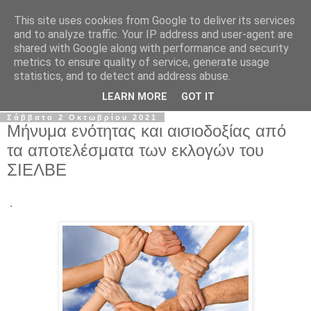
This site uses cookies from Google to deliver its services
Σ.Ι.Ε.Λ.Β.Ε.
and to analyze traffic. Your IP address and user-agent are
shared with Google along with performance and security
metrics to ensure quality of service, generate usage
Ο επίσημος ιστότοπος του Συλλόγου Ιδιωτικών
statistics, and to detect and address abuse.
Εκπαιδευτικών Λειτουργών Βόρειας Ελλάδας
LEARN MORE
GOT IT
Σάββατο 2 Οκτωβρίου 2021
Μήνυμα ενότητας και αισιοδοξίας από
τα αποτελέσματα των εκλογών του
ΣΙΕΛΒΕ
.