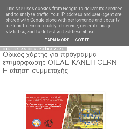
This site uses cookies from Google to deliver its services
Σ.Ι.Ε.Λ.Β.Ε.
and to analyze traffic. Your IP address and user-agent are
shared with Google along with performance and security
metrics to ensure quality of service, generate usage
Ο επίσημος ιστότοπος του Συλλόγου Ιδιωτικών
statistics, and to detect and address abuse.
Εκπαιδευτικών Λειτουργών Βόρειας Ελλάδας
LEARN MORE
GOT IT
Πέμπτη 25 Νοεμβρίου 2021
Οδικός χάρτης για πρόγραμμα
επιμόρφωσης ΟΙΕΛΕ-ΚΑΝΕΠ-CERN –
Η αίτηση συμμετοχής