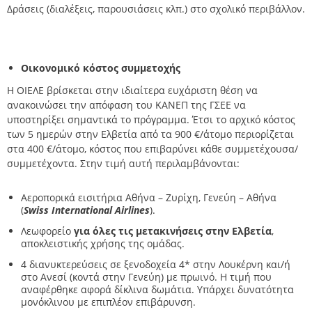
Δράσεις (διαλέξεις, παρουσιάσεις κλπ.) στο σχολικό περιβάλλον.
Οικονομικό κόστος συμμετοχής
Η ΟΙΕΛΕ βρίσκεται στην ιδιαίτερα ευχάριστη θέση να
ανακοινώσει την απόφαση του ΚΑΝΕΠ της ΓΣΕΕ να
υποστηρίξει σημαντικά το πρόγραμμα. Έτσι το αρχικό κόστος
των 5 ημερών στην Ελβετία από τα 900 €/άτομο περιορίζεται
στα 400 €/άτομο, κόστος που επιβαρύνει κάθε συμμετέχουσα/
συμμετέχοντα. Στην τιμή αυτή περιλαμβάνονται:
Αεροπορικά εισιτήρια Αθήνα – Ζυρίχη, Γενεύη – Αθήνα
(
Swiss International Airlines
).
Λεωφορείο
για όλες τις μετακινήσεις στην Ελβετία
,
αποκλειστικής χρήσης της ομάδας.
4 διανυκτερεύσεις σε ξενοδοχεία 4* στην Λουκέρνη και/ή
στο Ανεσί (κοντά στην Γενεύη) με πρωινό. Η τιμή που
αναφέρθηκε αφορά δίκλινα δωμάτια. Υπάρχει δυνατότητα
μονόκλινου με επιπλέον επιβάρυνση.